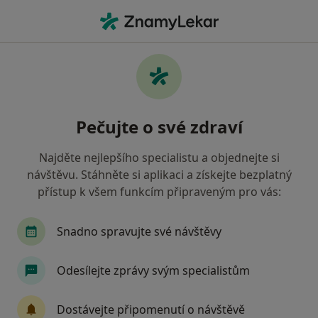
Hla
Chirurg • Turnov, liberecký
Filtry
Mapa
Chirurg Turnov
Pečujte o své zdraví
Jak řadíme výsledky vyhledávání?
Najděte nejlepšího specialistu a objednejte si
návštěvu. Stáhněte si aplikaci a získejte bezplatný
Jakou pojišťovnu máte?
přístup k všem funkcím připraveným pro vás:
Oborová zdravotní pojišťovna
Snadno spravujte své návštěvy
Odesílejte zprávy svým specialistům
Dostávejte připomenutí o návštěvě