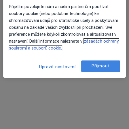
Přijetím povolujete nám a našim partnerům používat
soubory cookie (nebo podobné technologie) ke
shromažďování údajů pro statistické účely a poskytování
MUDr. Silvia Tůmová
obsahu na základě vašich zvyklostí při procházení. Své
·
Více
Chirurg
preference můžete kdykoli zkontrolovat a aktualizovat v
701 názorů
nastavení. Další informace naleznete v
zásadách ochrany
soukromí a souborů cookie.
Jabloňová 8/2992, Praha 10, Praha
•
Mapa
Chirurgie Zahradní Město
Estetická medicína
1 000 Kč
Přijmout
Upravit nastavení
Tento specialista nenabízí online rezervaci termínu na této adrese.
Rezervovat termín