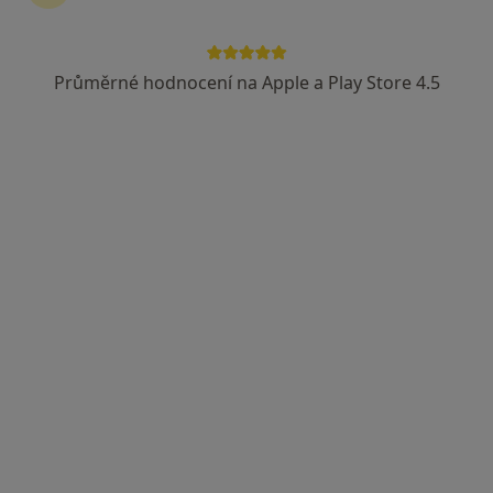
Průměrné hodnocení na Apple a Play Store 4.5
MUDr. Oldřich Fiala
Chirurg
27 názorů
Jarní 53 468, Železný Brod
•
Mapa
Poliklinika Železný Brod, s.r.o.
Tento specialista nenabízí online rezervaci termínu na této adrese.
Rezervovat termín