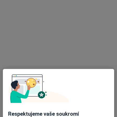
MUDr. Vladimír Dobeš
Chirurg
38 názorů
Nerudova 3113/17, Jablonec nad Nisou
•
Mapa
Ordinace
Tento specialista nenabízí online rezervaci termínu na této adrese.
Rezervovat termín
K dispozici jsou specialisté
Tito specialisté se nacházejí mimo Turnov, liberecký,
v oblastech blízkých vašemu vyhledávání.
Respektujeme vaše soukromí