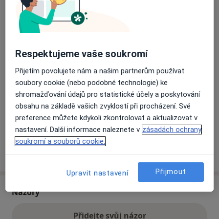
Přiblížit mapu
se otevře v nové záložce
Respektujeme vaše soukromí
Dostupnost
Na této adrese online kalendář není aktivní
Co mám v takové situaci udělat?
Přijetím povolujete nám a našim partnerům používat
soubory cookie (nebo podobné technologie) ke
shromažďování údajů pro statistické účely a poskytování
Způsoby platby (soukromé návštěvy)
obsahu na základě vašich zvyklostí při procházení. Své
Na teto adrese lékař přijímá pacienty na pojišťovnu
preference můžete kdykoli zkontrolovat a aktualizovat v
Detaily
nastavení. Další informace naleznete v
zásadách ochrany
soukromí a souborů cookie.
Více
o adrese
Přijmout
Upravit nastavení
Názory
Přidejte svůj názor