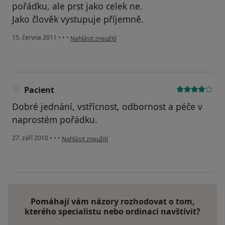
pořádku, ale prst jako celek ne.
Jako člověk vystupuje příjemně.
podle názoru uživatele Pacient
15. června 2011
•
•
•
Nahlásit zneužití
Pacient
Dobré jednání, vstřícnost, odbornost a péče v
naprostém pořádku.
podle názoru uživatele Pacient
27. září 2010
•
•
•
Nahlásit zneužití
Pomáhají vám názory rozhodovat o tom,
kterého specialistu nebo ordinaci navštívit?