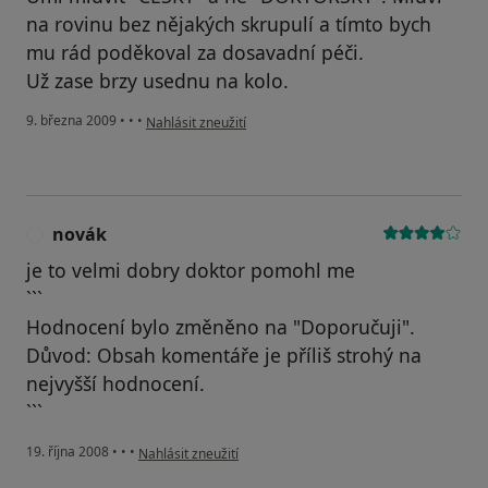
na rovinu bez nějakých skrupulí a tímto bych
mu rád poděkoval za dosavadní péči.
Už zase brzy usednu na kolo.
podle názoru uživatele Mosiurczák
9. března 2009
•
•
•
Nahlásit zneužití
novák
N
je to velmi dobry doktor pomohl me
```
Hodnocení bylo změněno na "Doporučuji".
Důvod: Obsah komentáře je příliš strohý na
nejvyšší hodnocení.
```
podle názoru uživatele novák
19. října 2008
•
•
•
Nahlásit zneužití