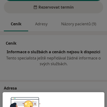
Rezervovat termín
Ceník
Adresy
Názory pacientů (9)
Ceník
Informace o službách a cenách nejsou k dispozici
Tento specialista ještě nepřidával žádné informace o
svých službách.
Adresa
Ordborný lékař chirurg
Čechova 494,
Rychnov u Jablonce nad Nisou
46802