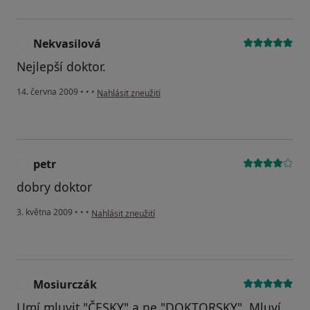
Nekvasilová
N
Nejlepší doktor.
podle názoru uživatele Nekvasilová
14. června 2009
•
•
•
Nahlásit zneužití
petr
P
dobry doktor
podle názoru uživatele petr
3. května 2009
•
•
•
Nahlásit zneužití
Mosiurczák
M
Umí mluvit "ČESKY" a ne "DOKTORSKY". Mluví