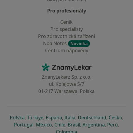
Pro profesionály
Ceník
Pro specialisty
Pro zdravotnická zařízení
Noa Notes
Novinka
Centrum nápovědy
Kontakt
ZnamyLekar - Hlavní stránka
ZnanyLekarz Sp. z o.o.
ul. Kolejowa 5/7
01-217 Warszawa, Polska
se otevře v nové záložce
se otevře v nové záložce
se otevře v nové záložce
se otevře v nové záložce
se otevře v 
se o
Polska
,
Türkiye
,
España
,
Italia
,
Deutschland
,
Česko
,
se otevře v nové záložce
se otevře v nové záložce
se otevře v nové záložce
se otevře v nové záložc
se otevře v 
se ote
Portugal
,
México
,
Chile
,
Brasil
,
Argentina
,
Perú
,
se otevře v nové záložce
Colombia