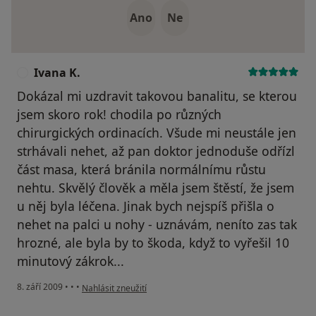
Ano
Ne
Ivana K.
I
Dokázal mi uzdravit takovou banalitu, se kterou
jsem skoro rok! chodila po různých
chirurgických ordinacích. Všude mi neustále jen
strhávali nehet, až pan doktor jednoduše odřízl
část masa, která bránila normálnímu růstu
nehtu. Skvělý člověk a měla jsem štěstí, že jsem
u něj byla léčena. Jinak bych nejspíš přišla o
nehet na palci u nohy - uznávám, neníto zas tak
hrozné, ale byla by to škoda, když to vyřešil 10
minutový zákrok...
podle názoru uživatele Ivana K.
8. září 2009
•
•
•
Nahlásit zneužití