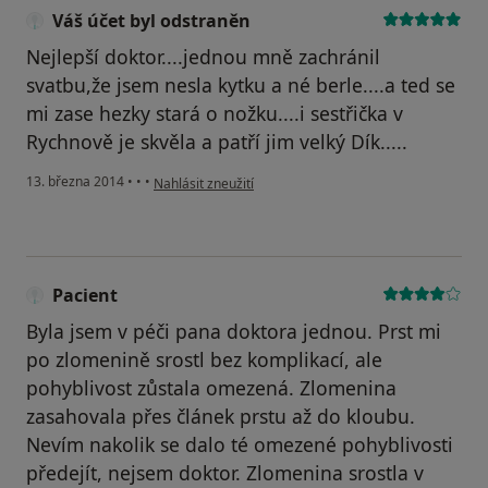
Váš účet byl odstraněn
Nejlepší doktor....jednou mně zachránil
svatbu,že jsem nesla kytku a né berle....a ted se
mi zase hezky stará o nožku....i sestřička v
Rychnově je skvěla a patří jim velký Dík.....
podle názoru uživatele Váš účet byl odstraněn
13. března 2014
•
•
•
Nahlásit zneužití
Pacient
Byla jsem v péči pana doktora jednou. Prst mi
po zlomenině srostl bez komplikací, ale
pohyblivost zůstala omezená. Zlomenina
zasahovala přes článek prstu až do kloubu.
Nevím nakolik se dalo té omezené pohyblivosti
předejít, nejsem doktor. Zlomenina srostla v