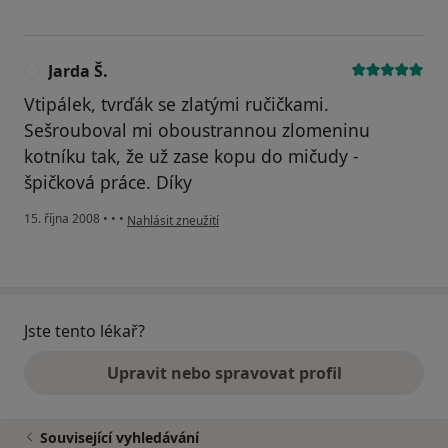
Jarda Š.
J
Vtipálek, tvrďák se zlatými ručičkami.
Sešrouboval mi oboustrannou zlomeninu
kotníku tak, že už zase kopu do mičudy -
špičková práce. Díky
podle názoru uživatele Jarda Š.
15. října 2008
•
•
•
Nahlásit zneužití
Jste tento lékař?
Upravit nebo spravovat profil
Související vyhledávání