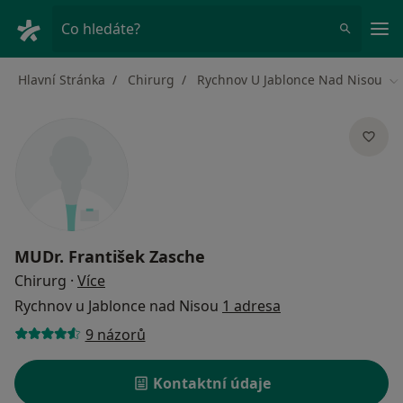
Hla
Co hledáte?
Hlavní Stránka
Chirurg
Rychnov U Jablonce Nad Nisou
Zm
MUDr.
František Zasche
o specializacích
Chirurg
·
Více
Rychnov u Jablonce nad Nisou
1 adresa
9 názorů
Kontaktní údaje