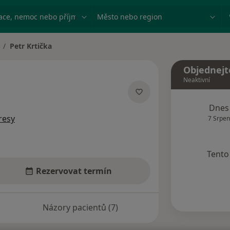
ace, nemoc nebo příjmení
Město nebo region
Petr Krtička
měna města
Objednejt
Neaktivní
acích
Dnes
resy
7 Srpen
Tento 
Rezervovat termín
Názory pacientů (7)