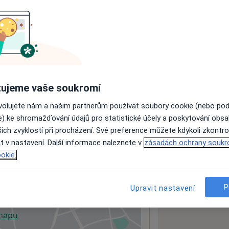
ách nejsou k dispozici
ádné informace o svých službách.
ujeme vaše soukromí
ovolujete nám a našim partnerům používat soubory cookie (nebo po
e) ke shromažďování údajů pro statistické účely a poskytování obs
ich zvyklostí při procházení. Své preference můžete kdykoli zkontro
t v nastavení. Další informace naleznete v
zásadách ochrany soukr
okie.
o.
P
Upravit nastavení
 mapu
 otevře v nové záložce