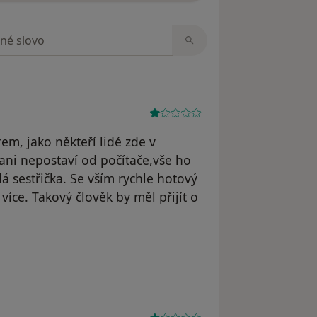
zorech
em, jako někteří lidé zde v
 ani nepostaví od počítače,vše ho
á sestřička. Se vším rychle hotový
 více. Takový člověk by měl přijít o
Pacient