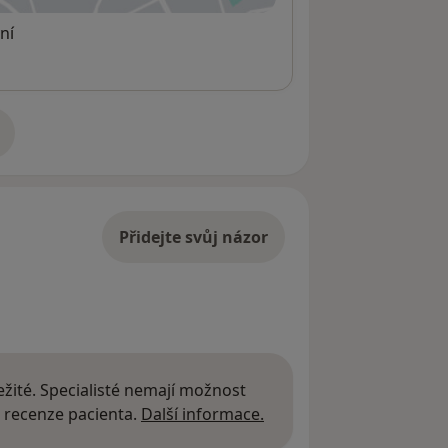
ní
adrese
Přidejte svůj názor
žité. Specialisté nemají možnost
Další informace o názor
 recenze pacienta.
Další informace.