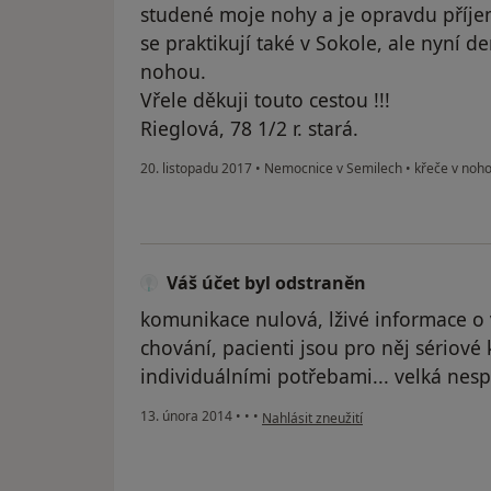
studené moje nohy a je opravdu příjemn
se praktikují také v Sokole, ale nyní
nohou.
Vřele děkuji touto cestou !!!
Rieglová, 78 1/2 r. stará.
20. listopadu 2017
•
Nemocnice v Semilech
•
křeče v noh
Váš účet byl odstraněn
komunikace nulová, lživé informace o 
chování, pacienti jsou pro něj sériové 
individuálními potřebami... velká nesp
podle názoru uživatele Váš účet byl o
13. února 2014
•
•
•
Nahlásit zneužití