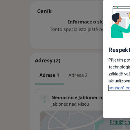
Ceník
Informace o službách a cen
Tento specialista ještě nepřidával ž
Respekt
Adresy (2)
Přijetím p
technologi
základě vaš
Adresa 1
Adresa 2
aktualizova
souborů co
Nemocnice Jablonec nad Nisou, p.
Jablonec nad Nisou
Přiblížit
se