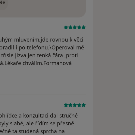
Ne
louhým mluvením,jde rovnou k věci
poradil i po telefonu.\Operoval mě
třísle jizva jen tenká čára ,proti
kná.Lékaře chválím.Formanová
 Formanová Ivana
rohlídce a konzultaci dal stručné
yly slabé, ale řídím se přesně
ečně ta studená sprcha na