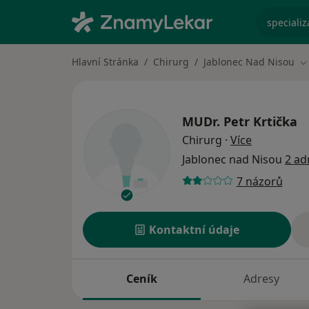
specializ
Hlavní Stránka
Chirurg
Jablonec Nad Nisou
Z
MUDr.
Petr Krtička
o specializ
Chirurg
·
Více
Jablonec nad Nisou
2 ad
7 názorů
Kontaktní údaje
Ceník
Adresy