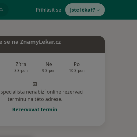
Přihlásit se
Jste lékař?
e se na ZnamyLekar.cz
Zítra
Ne
Po
Út
St
8 Srpen
9 Srpen
10 Srpen
11 Srpen
12 Srp
specialista nenabízí online rezervaci
termínu na této adrese.
Rezervovat termín