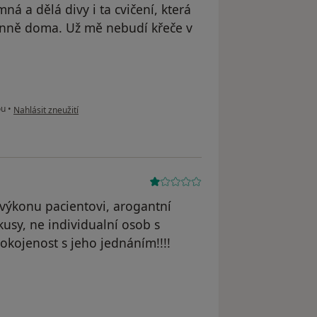
á a dělá divy i ta cvičení, která
 denně doma. Už mě nebudí křeče v
podle názoru uživatele Váš účet byl odstraněn
ou
•
Nahlásit zneužití
výkonu pacientovi, arogantní
kusy, ne individualní osob s
okojenost s jeho jednáním!!!!
dstraněn