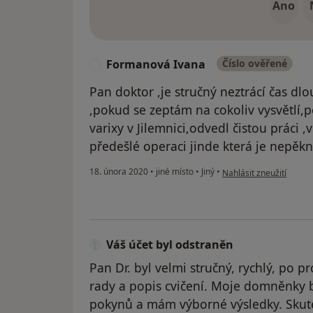
Ano
Formanová Ivana
Číslo ověřené
F
Pan doktor ,je stručný neztrácí čas d
,pokud se zeptám na cokoliv vysvětlí,
varixy v Jilemnici,odvedl čistou práci ,v 
předešlé operaci jinde která je nepě
podle názoru uživatele
18. února 2020
•
jiné místo
•
Jiný
•
Nahlásit zneužití
Váš účet byl odstraněn
Pan Dr. byl velmi stručný, rychlý, po p
rady a popis cvičení. Moje domněnky b
pokynů a mám výborné výsledky. Skut