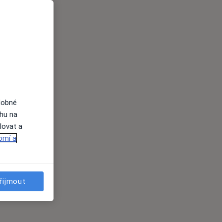
dobné
ahu na
lovat a
omí a
řijmout