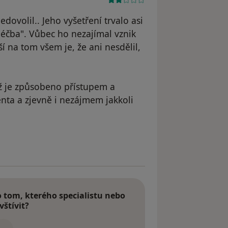
edovolil.. Jeho vyšetření trvalo asi
léčba". Vůbec ho nezajímal vznik
 na tom všem je, že ani nesdělil,
ž je způsobeno přístupem a
nta a zjevně i nezájmem jakkoli
le M. R.
tom, kterého specialistu nebo
vštívit?