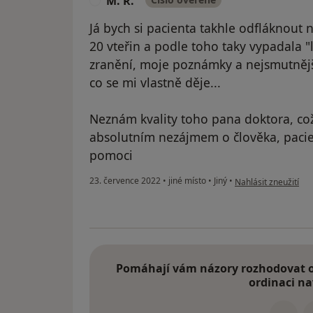
M. R.
M
Já bych si pacienta takhle odfláknout n
20 vteřin a podle toho taky vypadala "
zranění, moje poznámky a nejsmutnější
co se mi vlastně děje...
Neznám kvality toho pana doktora, co
absolutním nezájmem o člověka, pacie
pomoci
podle názoru uživate
23. července 2022
•
jiné místo
•
Jiný
•
Nahlásit zneužití
Pomáhají vám názory rozhodovat o 
ordinaci na