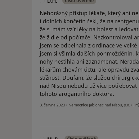
D.H.
Číslo ověřené
D
Nehorázný přístup lékaře, který ani n
i dolních končetin řekl, že na rentgenu
že si mám vzít léky na bolest a ledovat
že židle od počítače. Nezkontroloval an
jsem se odbelhala z ordinace ve velké
jsem si všimla dalších pohmožděnin, k
nohy nestihla ani zaznamenat. Nerada 
lékařům chovám úctu, ale opravdu zvaž
stížnost. Doufám, že službu chirurgi
nad Nisou nebudu už více potřebovat a
tohoto arogantního doktora.
3. června 2023
•
Nemocnice Jablonec nad Nisou, p.o.
•
Jin
Číslo ověřené