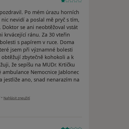
epozdravil. Po mém úrazu horních
 nic nevidí a poslal mě pryč s tím,
. Doktor se ani neobtěžoval vstát
i krvácející ránu. Za 30 vteřin
 bolesti s papírem v ruce. Doma
teré jsem při významné bolesti
obtěžují zbytečně kohokoli a k
uji, že sepíšu na MUDr. Krtičku
cké ambulance Nemocnice Jablonec
 jestliže ano, snad nenarazím na
podle názoru uživatele D.H.
ý
•
Nahlásit zneužití