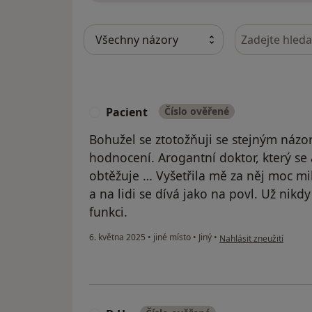
Hledejte v ná
Pacient
Číslo ověřené
P
Bohužel se ztotožňuji se stejným názor
hodnocení. Arogantní doktor, který se
obtěžuje … Vyšetřila mě za něj moc mil
a na lidi se dívá jako na povl. Už nikdy
funkci.
podle názoru uživatele 
6. května 2025
•
jiné místo
•
Jiný
•
Nahlásit zneužití