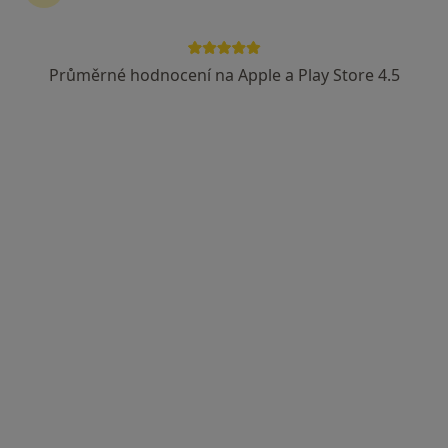
Průměrné hodnocení na Apple a Play Store 4.5
MUDr. Rudolf Furák
Chirurg, Praktický lékař
8 názorů
č.d. 184, Křinec
•
Mapa
Soukromá ordinace praktického lékaře
Tento specialista nenabízí online rezervaci termínu na této adrese.
Rezervovat termín