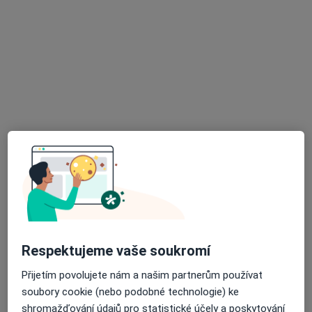
MUDr. Petr Pavlásek
Chirurg
4 názory
dr. Ed. Beneše 343, Městec Králové
•
Mapa
Chirurgická a urologická ordinace
Tento specialista nenabízí online rezervaci termínu na této adrese.
Rezervovat termín
Respektujeme vaše soukromí
Přijetím povolujete nám a našim partnerům používat
soubory cookie (nebo podobné technologie) ke
shromažďování údajů pro statistické účely a poskytování