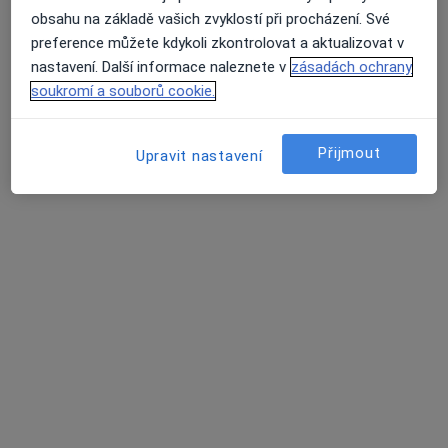
Miloslava Matějková
obsahu na základě vašich zvyklostí při procházení. Své
Chirurg
preference můžete kdykoli zkontrolovat a aktualizovat v
Nový Bydžov
•
Mapa
nastavení. Další informace naleznete v
zásadách ochrany
Ordinace
soukromí a souborů cookie.
Tento specialista nenabízí online rezervaci termínu na této adrese.
Přijmout
Upravit nastavení
Rezervovat termín
K dispozici jsou specialisté
Tito specialisté se nacházejí mimo Městec Králové,
středočeský, v oblastech blízkých vašemu
vyhledávání.