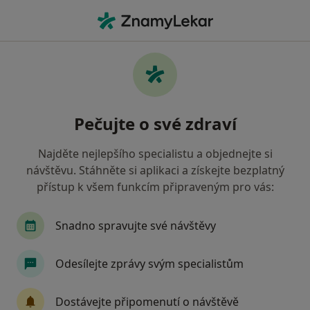
Hla
Chirurg • Městec Králové, středočeský
Filtry
Mapa
Chirurg Městec Králové
Pečujte o své zdraví
Jak řadíme výsledky vyhledávání?
Najděte nejlepšího specialistu a objednejte si
návštěvu. Stáhněte si aplikaci a získejte bezplatný
Jakou pojišťovnu máte?
přístup k všem funkcím připraveným pro vás:
Oborová zdravotní pojišťovna
Snadno spravujte své návštěvy
Odesílejte zprávy svým specialistům
Dostávejte připomenutí o návštěvě