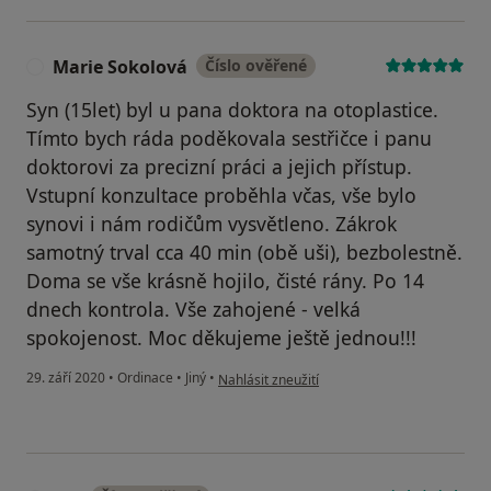
Marie Sokolová
Číslo ověřené
M
Syn (15let) byl u pana doktora na otoplastice.
Tímto bych ráda poděkovala sestřičce i panu
doktorovi za precizní práci a jejich přístup.
Vstupní konzultace proběhla včas, vše bylo
synovi i nám rodičům vysvětleno. Zákrok
samotný trval cca 40 min (obě uši), bezbolestně.
Doma se vše krásně hojilo, čisté rány. Po 14
dnech kontrola. Vše zahojené - velká
spokojenost. Moc děkujeme ještě jednou!!!
podle názoru uživatele Marie Sokolová
29. září 2020
•
Ordinace
•
Jiný
•
Nahlásit zneužití