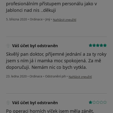
profesionálním přístupem personálu jako v
Jablonci nad nis ..děkuji
podle názoru uživatele A.A
5. března 2020
•
Ordinace
•
Jiný
•
Nahlásit zneužití
Váš účet byl odstraněn
Skvělý pan doktor, příjemné jednání a za ty roky
jsem s ním já i mamka moc spokojená. Za mě
doporučuji. Nemám nic co bych vytkla.
podle názoru uživatele Váš účet
23. ledna 2020
•
Ordinace
•
Odstranění pih
•
Nahlásit zneužití
Váš účet byl odstraněn
Po operaci horních víček jsem měla zánět,