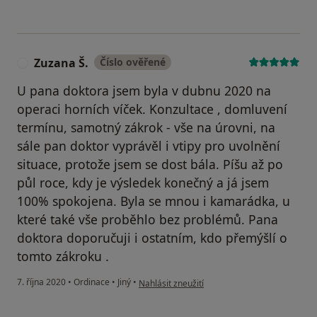
Zuzana Š.
Číslo ověřené
Z
U pana doktora jsem byla v dubnu 2020 na
operaci horních víček. Konzultace , domluvení
termínu, samotný zákrok - vše na úrovni, na
sále pan doktor vyprávěl i vtipy pro uvolnění
situace, protože jsem se dost bála. Píšu až po
půl roce, kdy je výsledek konečný a já jsem
100% spokojena. Byla se mnou i kamarádka, u
které také vše proběhlo bez problémů. Pana
doktora doporučuji i ostatním, kdo přemýšlí o
tomto zákroku .
podle názoru uživatele Zuzana Š.
7. října 2020
•
Ordinace
•
Jiný
•
Nahlásit zneužití