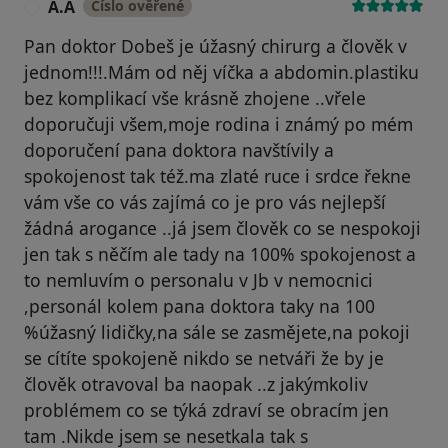
A.A
Číslo ověřené
A
Pan doktor Dobeš je úžasný chirurg a člověk v
jednom!!!.Mám od něj víčka a abdomin.plastiku
bez komplikací vše krásně zhojene ..vřele
doporučuji všem,moje rodina i známý po mém
doporučení pana doktora navštívily a
spokojenost tak též.ma zlaté ruce i srdce řekne
vám vše co vás zajímá co je pro vás nejlepší
žádná arogance ..já jsem člověk co se nespokoji
jen tak s něčím ale tady na 100% spokojenost a
to nemluvím o personalu v Jb v nemocnici
,personál kolem pana doktora taky na 100
%úžasný lidičky,na sále se zasmějete,na pokoji
se cítíte spokojeně nikdo se netváři že by je
člověk otravoval ba naopak ..z jakýmkoliv
problémem co se týká zdraví se obracím jen
tam .Nikde jsem se nesetkala tak s