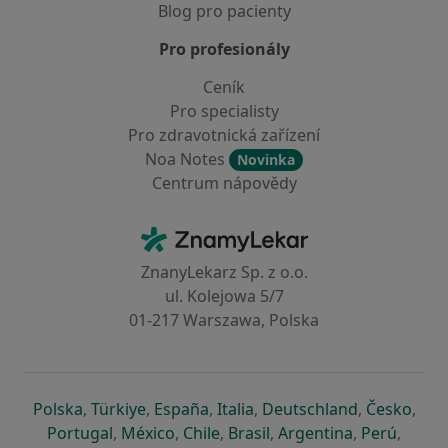
Blog pro pacienty
Pro profesionály
Ceník
Pro specialisty
Pro zdravotnická zařízení
Noa Notes
Novinka
Centrum nápovědy
Kontakt
ZnamyLekar - Hlavní stránka
ZnanyLekarz Sp. z o.o.
ul. Kolejowa 5/7
01-217 Warszawa, Polska
se otevře v nové záložce
se otevře v nové záložce
se otevře v nové záložce
se otevře v nové záložce
se otevře v 
se o
Polska
,
Türkiye
,
España
,
Italia
,
Deutschland
,
Česko
,
se otevře v nové záložce
se otevře v nové záložce
se otevře v nové záložce
se otevře v nové záložc
se otevře v 
se ote
Portugal
,
México
,
Chile
,
Brasil
,
Argentina
,
Perú
,