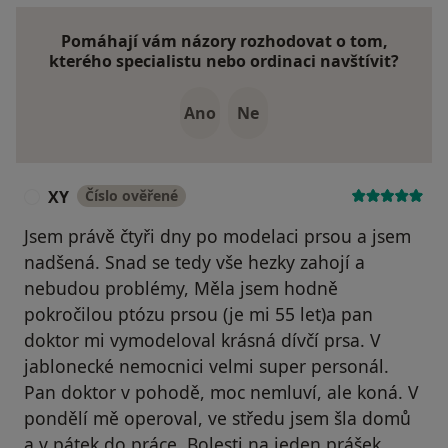
Pomáhají vám názory rozhodovat o tom,
kterého specialistu nebo ordinaci navštívit?
Ano
Ne
XY
Číslo ověřené
X
Jsem právě čtyři dny po modelaci prsou a jsem
nadšená. Snad se tedy vše hezky zahojí a
nebudou problémy, Měla jsem hodně
pokročilou ptózu prsou (je mi 55 let)a pan
doktor mi vymodeloval krásná dívčí prsa. V
jablonecké nemocnici velmi super personál.
Pan doktor v pohodě, moc nemluví, ale koná. V
pondělí mě operoval, ve středu jsem šla domů
a v pátek do práce. Bolesti na jeden prášek.