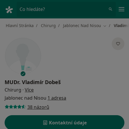
Hla
Co hledáte?
Hlavní Stránka
Chirurg
Jablonec Nad Nisou
Vladimí
Změna města
MUDr.
Vladimír Dobeš
o specializacích
Chirurg
·
Více
Jablonec nad Nisou
1 adresa
38 názorů
Kontaktní údaje