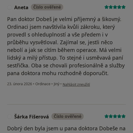
Aneta
Číslo ověřené
A
Pan doktor Dobeš je velmi příjemný a šikovný.
Ordinaci jsem navštívila kvůli zákroku, který
provedl s ohleduplností a vše předem i v
průběhu vysvětloval. Zajímal se, jestli něco
nebolí a jak se cítím během operace. Má velmi
lidský a milý přístup. To stejné i usměvavá paní
sestřička. Oba se chovali profesionálně a služby
pana doktora mohu rozhodně doporučit.
podle názoru uživatele Aneta
23. února 2026
•
Ordinace
•
Jiný
•
Nahlásit zneužití
Šárka Fišerová
Číslo ověřené
Š
Dobrý den byla jsem u pana doktora Dobeše na