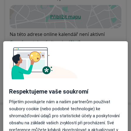
Přiblížit mapu
se otevře v nové záložce
Dostupnost
Na této adrese online kalendář není aktivní
Co mám v takové situaci udělat?
Způsoby platby (soukromé návštěvy)
Na teto adrese lékař přijímá pacienty na pojišťovnu
Detaily
Více
Respektujeme vaše soukromí
o adrese
Přijetím povolujete nám a našim partnerům používat
soubory cookie (nebo podobné technologie) ke
Názory
shromažďování údajů pro statistické účely a poskytování
obsahu na základě vašich zvyklostí při procházení. Své
Přidejte svůj názor
preference můžete kdykoli zkontrolovat a aktualizovat v