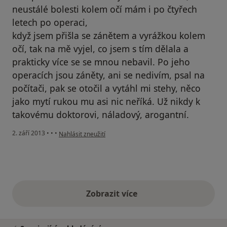
neustálé bolesti kolem očí mám i po čtyřech
letech po operaci,
když jsem přišla se zánětem a vyrážkou kolem
očí, tak na mě vyjel, co jsem s tím dělala a
prakticky více se se mnou nebavil. Po jeho
operacích jsou záněty, ani se nedivím, psal na
počítači, pak se otočil a vytáhl mi stehy, něco
jako mytí rukou mu asi nic neříká. Už nikdy k
takovému doktorovi, náladový, arogantní.
podle názoru uživatele Váš účet byl odstraněn
2. září 2013
•
•
•
Nahlásit zneužití
Zobrazit více
výše uvedené názory