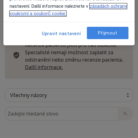
nastavení. Další informace naleznete v
zásadách ochrany
soukromí a souborů cookie.
38 názorů
Přijmout
Upravit nastavení
Recenze pacientů jsou pro nás důležité.
Specialisté nemají možnost zaplatit za
odstranění nebo změnu recenze pacienta.
Další informace o názorech
Další informace.
Hledejte v názorech