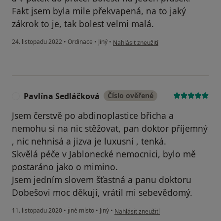
Fakt jsem byla mile překvapená, na to jaký
zákrok to je, tak bolest velmi malá.
podle názoru uživatele XY
24. listopadu 2022
•
Ordinace
•
Jiný
•
Nahlásit zneužití
Pavlína Sedláčková
Číslo ověřené
P
Jsem čerstvě po abdinoplastice břicha a
nemohu si na nic stěžovat, pan doktor příjemný
, nic nehnisá a jizva je luxusní , tenká.
Skvělá péče v Jablonecké nemocnici, bylo mě
postaráno jako o mimino.
Jsem jedním slovem šťastná a panu doktoru
Dobešovi moc děkuji, vrátil mi sebevědomý.
podle názoru uživatele Pavlína Sedláč
11. listopadu 2020
•
jiné místo
•
Jiný
•
Nahlásit zneužití