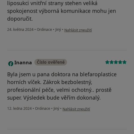
liposukci vnitřní strany stehen veliká
spokojenost výborná komunikace mohu jen
doporučit.
podle názoru uživatele Šárka Fišerová
24. května 2024
•
Ordinace
•
Jiný
•
Nahlásit zneužití
Inanna
Číslo ověřené
I
Byla jsem u pana doktora na blefaroplastice
horních víček. Zákrok bezbolestný,
profesionální péče, velmi ochotný.. prostě
super. Výsledek bude věřím dokonalý.
podle názoru uživatele Inanna
12. ledna 2024
•
Ordinace
•
Jiný
•
Nahlásit zneužití