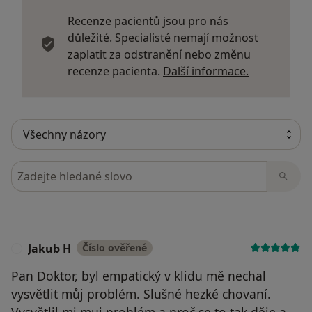
Recenze pacientů jsou pro nás
důležité. Specialisté nemají možnost
zaplatit za odstranění nebo změnu
Další infor
recenze pacienta.
Další informace.
Hledejte v názorech
Jakub H
Číslo ověřené
J
Pan Doktor, byl empatický v klidu mě nechal
vysvětlit můj problém. Slušné hezké chovaní.
Vysvětlil mi muj problém a proč se to tak děje a