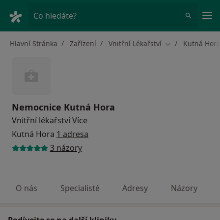
Hla
Co hledáte?
Hlavní Stránka
Zařízení
Vnitřní Lékařství
Kutná Hor
Změna města
Nemocnice Kutná Hora
Vnitřní lékařství
Více
Kutná Hora
1 adresa
3 názory
O nás
Specialisté
Adresy
Názory
Podívejte se na další kliniky