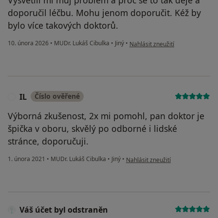
doporučil léčbu. Mohu jenom doporučit. Kéž by
bylo více takových doktorů.
podle názoru uživatele Jakub H
10. února 2026
•
MUDr. Lukáš Cibulka
•
Jiný
•
Nahlásit zneužití
IL
Číslo ověřené
I
Výborná zkušenost, 2x mi pomohl, pan doktor je
špička v oboru, skvělý po odborné i lidské
stránce, doporučuji.
podle názoru uživatele IL
1. února 2021
•
MUDr. Lukáš Cibulka
•
Jiný
•
Nahlásit zneužití
Váš účet byl odstraněn