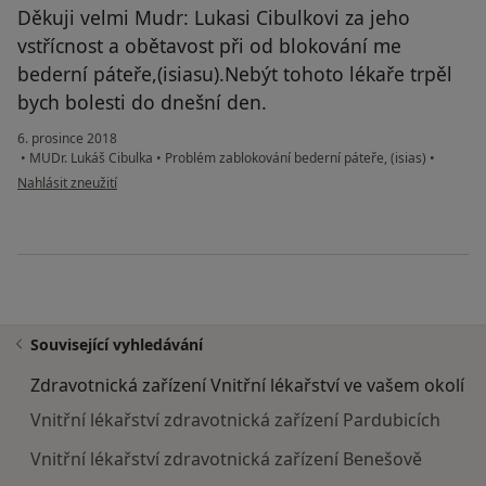
Děkuji velmi Mudr: Lukasi Cibulkovi za jeho
vstřícnost a obětavost při od blokování me
bederní páteře,(isiasu).Nebýt tohoto lékaře trpěl
bych bolesti do dnešní den.
6. prosince 2018
•
MUDr. Lukáš Cibulka
•
Problém zablokování bederní páteře, (isias)
•
podle názoru uživatele Váš účet byl odstraněn
Nahlásit zneužití
Související vyhledávání
Zdravotnická zařízení Vnitřní lékařství ve vašem okolí
Vnitřní lékařství zdravotnická zařízení Pardubicích
Vnitřní lékařství zdravotnická zařízení Benešově