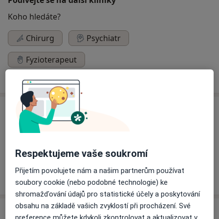
Koho hledáte?
Chirurg
Psychiatr
Fyzioterapeut
Hledejte jinou specializaci
O nás
Nemocnice Kutná Hora má oddělení chirurgické a
interní, včetně všech nezbytných služeb komplementu
(anesteziologicko-resuscitační oddělení, oddělení
Respektujeme vaše soukromí
radiodiagnostiky, oddělení klinické biochemie a
Přijetím povolujete nám a našim partnerům používat
hematologie, rehabilitační oddělení).
soubory cookie (nebo podobné technologie) ke
shromažďování údajů pro statistické účely a poskytování
obsahu na základě vašich zvyklostí při procházení. Své
Specialisté
Ověřte svou pojišťovnu
preference můžete kdykoli zkontrolovat a aktualizovat v