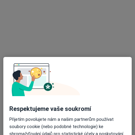
30 názorů
Růžová 359, Jaroměř
•
Mapa
Sam. ord. lékaře spec. - chirurgie
Tento specialista nenabízí online rezervaci termínu na této adrese.
Rezervovat termín
K dispozici jsou specialisté
Tito specialisté se nacházejí mimo Opočno,
královéhradecký, v oblastech blízkých vašemu
vyhledávání.
Respektujeme vaše soukromí
Přijetím povolujete nám a našim partnerům používat
soubory cookie (nebo podobné technologie) ke
shromažďování údajů pro statistické účely a poskytování