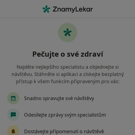
Hla
Chirurg • Opočno, královéhradecký
Filtry
Mapa
Chirurg Opočno
Pečujte o své zdraví
Jak řadíme výsledky vyhledávání?
Najděte nejlepšího specialistu a objednejte si
návštěvu. Stáhněte si aplikaci a získejte bezplatný
Jakou pojišťovnu máte?
přístup k všem funkcím připraveným pro vás:
Snadno spravujte své návštěvy
Odesílejte zprávy svým specialistům
Dostávejte připomenutí o návštěvě