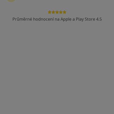
MUDr. Luboš Hrbáč
Chirurg
Průměrné hodnocení na Apple a Play Store 4.5
9 názorů
Na Trávníku 1232, Rychnov nad Kněžnou
•
Mapa
Chirurgie
Tento specialista nenabízí online rezervaci termínu na této adrese.
Rezervovat termín
MUDr. David Shihata