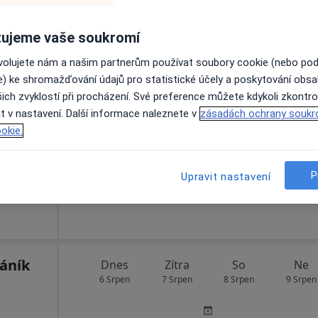
ujeme vaše soukromí
ovolujete nám a našim partnerům používat soubory cookie (nebo po
er
e) ke shromažďování údajů pro statistické účely a poskytování obs
Dnes
Zítra
So
Ne
6 Srpen
7 Srpen
8 Srpen
9 Srpen
ich zvyklostí při procházení. Své preference můžete kdykoli zkontro
t v nastavení. Další informace naleznete v
zásadách ochrany soukr
okie.
Online rezervace termínu není k dispozic
Rezervovat termín
P
Upravit nastavení
áník
Dnes
Zítra
So
Ne
6 Srpen
7 Srpen
8 Srpen
9 Srpen