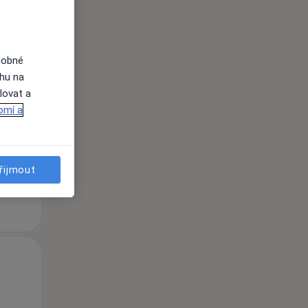
dobné
ahu na
Po
Út
St
10 Srpen
11 Srpen
12 Srpen
lovat a
omí a
i
řijmout
Po
Út
St
10 Srpen
11 Srpen
12 Srpen