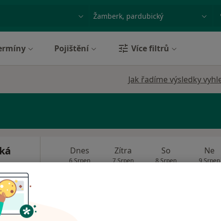
ace, nemoc nebo příjmení
Město nebo region
ermíny
Pojištění
Více filtrů
Jak řadíme výsledky vyhl
ká
Dnes
Zítra
So
Ne
6 Srpen
7 Srpen
8 Srpen
9 Srpen
Online rezervace termínu není k dispozic
Rezervovat termín