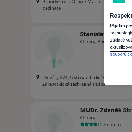
Brandýs nad Orlicí
•
Mapa
Ordinace
Respekt
Přijetím p
Stanislav Neubau
technologi
základě vaš
Chirurg, Anesteziolog
aktualizova
souborů co
Hylváty 474, Ústí nad Orlicí
•
Mapa
Zdravotnická záchranná služba
MUDr. Zdeněk Str
Chirurg
8 názorů