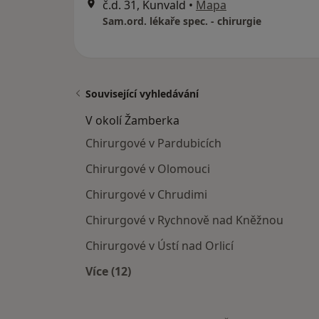
č.d. 31, Kunvald
•
Mapa
Sam.ord. lékaře spec. - chirurgie
Související vyhledávání
V okolí Žamberka
Chirurgové v Pardubicích
Chirurgové v Olomouci
Chirurgové v Chrudimi
Chirurgové v Rychnově nad Kněžnou
Chirurgové v Ústí nad Orlicí
Více (12)
Více v kategorii: V okolí Žamberka