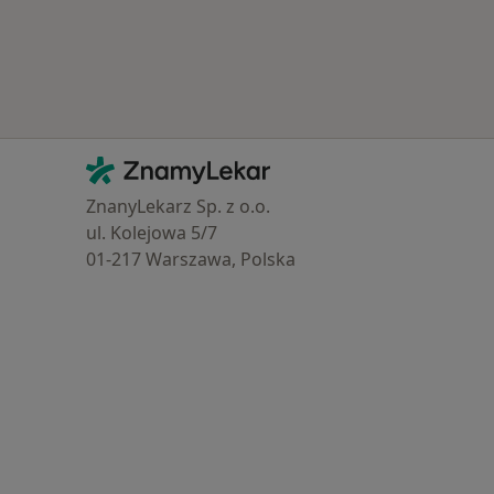
Kontakt
ZnamyLekar - Hlavní stránka
ZnanyLekarz Sp. z o.o.
ul. Kolejowa 5/7
01-217 Warszawa, Polska