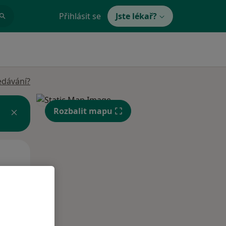
Přihlásit se
Jste lékař?
edávání?
Rozbalit mapu
Po
Út
St
10 Srpen
11 Srpen
12 Srpen
i