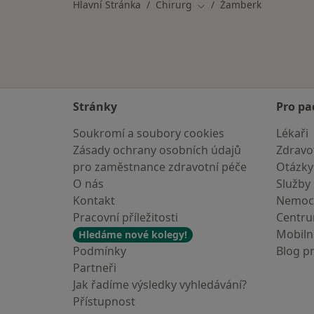
Hlavní Stránka
Chirurg
Žamberk
Změna města
Stránky
Pro pa
Soukromí a soubory cookies
Lékaři
Zásady ochrany osobních údajů
Zdravot
pro zaměstnance zdravotní péče
Otázky
O nás
Služby
Kontakt
Nemoc
Pracovní příležitosti
Centr
Mobilní
Hledáme nové kolegy!
Podmínky
Blog p
Partneři
Jak řadíme výsledky vyhledávání?
Přístupnost