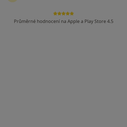
Průměrné hodnocení na Apple a Play Store 4.5
MUDr. Ibrahim Kanzouri
Chirurg
36 názorů
17. listopadu 291, Police nad Metují
•
Mapa
Chirurgická ambulance
Tento specialista nenabízí online rezervaci termínu na této adrese.
Rezervovat termín