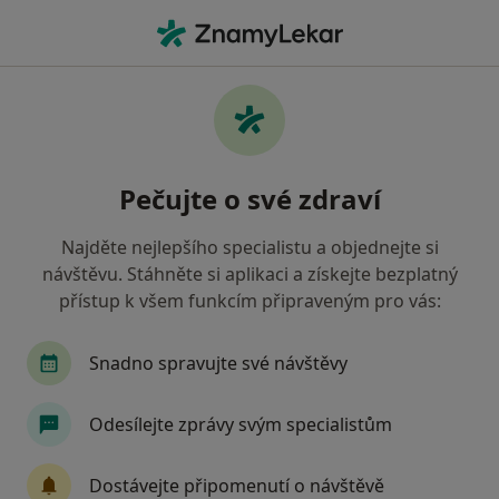
Hla
Chirurg • Náchod, královéhradecký
Filtry
Mapa
Chirurg Náchod
Pečujte o své zdraví
Jak řadíme výsledky vyhledávání?
Najděte nejlepšího specialistu a objednejte si
návštěvu. Stáhněte si aplikaci a získejte bezplatný
Jakou pojišťovnu máte?
přístup k všem funkcím připraveným pro vás:
Zdravotní pojišťovna ministerstva vnitra ČR
O
Snadno spravujte své návštěvy
Odesílejte zprávy svým specialistům
Dostávejte připomenutí o návštěvě