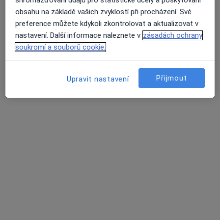
shromažďování údajů pro statistické účely a poskytování
obsahu na základě vašich zvyklostí při procházení. Své
preference můžete kdykoli zkontrolovat a aktualizovat v
nastavení. Další informace naleznete v
zásadách ochrany
soukromí a souborů cookie.
MUDr. Jan Tišer
·
Více
Chirurg, Plastický chirurg, Praktický lékař
Přijmout
Upravit nastavení
92 názorů
Adresa 1
Adresa 2
Kyjevská 303, Pardubice
•
Mapa
M-Gate klinika
Tento specialista nenabízí online rezervaci termínu na této adrese.
Rezervovat termín