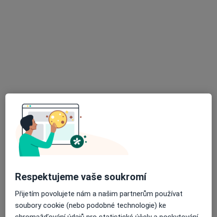
Helena Houserová
Chirurg, Praktický lékař
6 názorů
Hronov
•
Mapa
Ordinace
Tento specialista nenabízí online rezervaci termínu na této adrese.
Rezervovat termín
K dispozici jsou specialisté
Tito specialisté se nacházejí mimo Náchod,
královéhradecký, v oblastech blízkých vašemu
vyhledávání.
Respektujeme vaše soukromí
Přijetím povolujete nám a našim partnerům používat
soubory cookie (nebo podobné technologie) ke