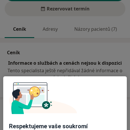
Rezervovat termín
Ceník
Adresy
Názory pacientů (7)
Ceník
Informace o službách a cenách nejsou k dispozici
Tento specialista ještě nepřidával žádné informace o
svých službách.
Adresa
Chirurgická ambulance
Respektujeme vaše soukromí
Mírové náměstí 88,
Týniště nad Orlicí
51721