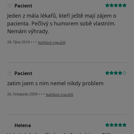
Pacient
Jeden z mála lékařů, kteří ještě mají zájem o
pacienta. Pečlivý s humorem sobě vlastním.
Nemám výhrady.
podle názoru uživatele Pacient
28. října 2010
•
•
•
Nahlásit zneužití
Pacient
zatim jsem s nim nemel nikdy problem
podle názoru uživatele Pacient
26. listopadu 2009
•
•
•
Nahlásit zneužití
Helena
H