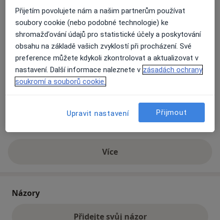
Přijetím povolujete nám a našim partnerům používat
soubory cookie (nebo podobné technologie) ke
Přiblížit mapu
se otevře v nové záložce
shromažďování údajů pro statistické účely a poskytování
obsahu na základě vašich zvyklostí při procházení. Své
Dostupnost
Na této adrese online kalendář není aktivní
preference můžete kdykoli zkontrolovat a aktualizovat v
nastavení. Další informace naleznete v
zásadách ochrany
Co mám v takové situaci udělat?
soukromí a souborů cookie.
Způsoby platby (soukromé návštěvy)
Přijmout
Na teto adrese lékař přijímá pacienty na pojišťovnu
Upravit nastavení
Detaily
Více
o adrese
Názory
Přidejte svůj názor