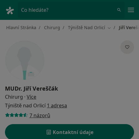
Hla
Co hledáte?
Hlavní Stránka
Chirurg
Týniště Nad Orlicí
Jiří Vere
Změna města
MUDr.
Jiří Vereščák
o specializacích
Chirurg
·
Více
Týniště nad Orlicí
1 adresa
7 názorů
Kontaktní údaje