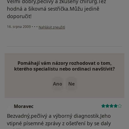
Velmi dobrý,pečlivý a zkušený chirurg.Též
hodná a šikovná sestřička.Můžu jedině
doporučit!
podle názoru uživatele Helena
16. srpna 2009
•
•
•
Nahlásit zneužití
Pomáhají vám názory rozhodovat o tom,
kterého specialistu nebo ordinaci navštívit?
Ano
Ne
Moravec
M
Bezvadný,pečlivý a výborný diagnostik.Jeho
vtipné písemné zprávy z ošetření by se daly