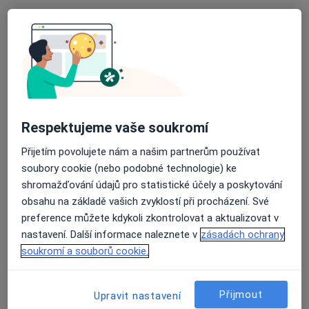
13 názorů
Libušina 203, Přelouč
•
Mapa
Přeloučská Poliklinika a.s.- EUROCLINICUM a.s.
Tato klinika nemá specialisty s dostupnými termíny v online kalendáři
Zobrazit profil
Respektujeme vaše soukromí
Přijetím povolujete nám a našim partnerům používat
soubory cookie (nebo podobné technologie) ke
shromažďování údajů pro statistické účely a poskytování
obsahu na základě vašich zvyklostí při procházení. Své
preference můžete kdykoli zkontrolovat a aktualizovat v
nastavení. Další informace naleznete v
zásadách ochrany
soukromí a souborů cookie.
Milan Boháček
Plicní lékař, Internista, Praktický lékař
Přijmout
Upravit nastavení
Chrudim
•
Mapa