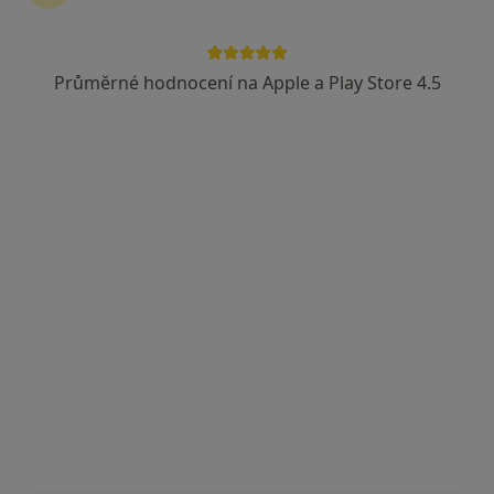
1 názor
Václavská 570, Chrudim
•
Mapa
Průměrné hodnocení na Apple a Play Store 4.5
Chrudimská nemocnice, a.s. - Ambulance tuberkulózy a respiračních nemocí
Tento specialista nenabízí online rezervaci termínu na této adrese.
Rezervovat termín
Přeloučská Poliklinika a.s.-
EUROCLINICUM a.s.
·
Více
Plicní lékař, Chirurg, Dermatolog