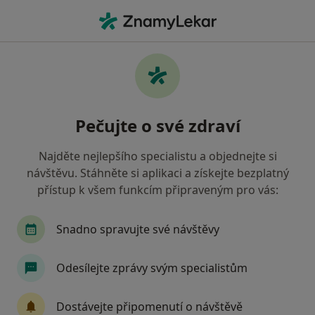
Hla
Plicní Lékař • Pardubice, pardubický
Filtry
• 1
Mapa
Doporučení plicní lékaři s Oborová zdravotní
Pečujte o své zdraví
pojišťovna Pardubice
Jak řadíme výsledky vyhledávání?
Najděte nejlepšího specialistu a objednejte si
návštěvu. Stáhněte si aplikaci a získejte bezplatný
přístup k všem funkcím připraveným pro vás:
Snadno spravujte své návštěvy
Odesílejte zprávy svým specialistům
MUDr. Jana Vejvodová
Dostávejte připomenutí o návštěvě
Plicní lékař, Internista