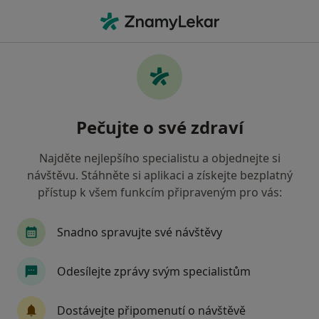
Hla
Plicní Lékař • Příbram, středočeský
Filtry
• 1
Mapa
Doporučení plicní lékaři s Oborová zdravotní
Pečujte o své zdraví
pojišťovna Příbram
Jak řadíme výsledky vyhledávání?
Najděte nejlepšího specialistu a objednejte si
návštěvu. Stáhněte si aplikaci a získejte bezplatný
přístup k všem funkcím připraveným pro vás:
Snadno spravujte své návštěvy
Odesílejte zprávy svým specialistům
MUDr. Anděla Tvrdíková
Dostávejte připomenutí o návštěvě
Plicní lékař, Internista