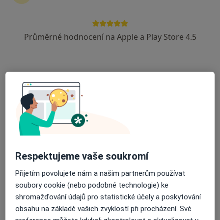
8 názorů
Čechovská 57, Příbram
•
Mapa
Průměrné hodnocení na Apple a Play Store 4.5
Poliklinika Ravak
Tento specialista nenabízí online rezervaci termínu na této adrese.
Rezervovat termín
Respektujeme vaše soukromí
Přijetím povolujete nám a našim partnerům používat
soubory cookie (nebo podobné technologie) ke
Stanislava Urbanová
shromažďování údajů pro statistické účely a poskytování
Plicní lékař, Internista
obsahu na základě vašich zvyklostí při procházení. Své
Podbrdská 269, Příbram
•
Mapa