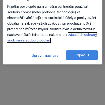
Oblastní nemocnice Příbram, a.s.
Přijetím povolujete nám a našim partnerům používat
Tento specialista nenabízí online rezervaci termínu na této adrese.
soubory cookie (nebo podobné technologie) ke
shromažďování údajů pro statistické účely a poskytování
Rezervovat termín
obsahu na základě vašich zvyklostí při procházení. Své
preference můžete kdykoli zkontrolovat a aktualizovat v
nastavení. Další informace naleznete v
zásadách ochrany
soukromí a souborů cookie.
Přijmout
Upravit nastavení
MUDr. Jana Malešová
Dermatolog
Sadová 618, Březnice
•
Mapa
Poliklinika Březnice
Tento specialista nenabízí online rezervaci termínu na této adrese.