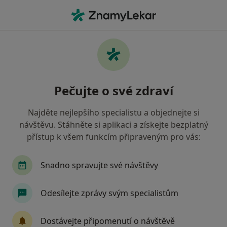
Hla
Dermatolog • Příbram, středočeský
Filtry
• 1
Mapa
Doporučení dermatologové s Oborová
Pečujte o své zdraví
zdravotní pojišťovna Příbram
Jak řadíme výsledky vyhledávání?
Najděte nejlepšího specialistu a objednejte si
návštěvu. Stáhněte si aplikaci a získejte bezplatný
přístup k všem funkcím připraveným pro vás:
Snadno spravujte své návštěvy
Odesílejte zprávy svým specialistům
Poliklinika Březnice
Dostávejte připomenutí o návštěvě
·
Více
Dermatolog, Chirurg, Diabetolog