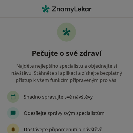
Hla
Dermatolog • Tábor, jihočeský
Filtry
• 1
Mapa
Doporučení dermatologové s Oborová
Pečujte o své zdraví
zdravotní pojišťovna Tábor
Jak řadíme výsledky vyhledávání?
Najděte nejlepšího specialistu a objednejte si
návštěvu. Stáhněte si aplikaci a získejte bezplatný
přístup k všem funkcím připraveným pro vás:
Snadno spravujte své návštěvy
Odesílejte zprávy svým specialistům
Derma Plus s.r.o.
Dostávejte připomenutí o návštěvě
Dermatolog, Gastroenterolog, Internista