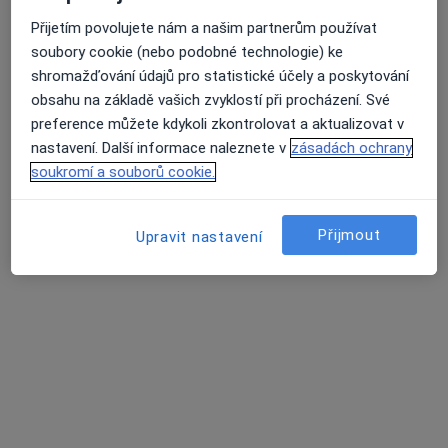
Husovo náměstí 530, Tábor
•
Mapa
Přijetím povolujete nám a našim partnerům používat
Derma Plus s.r.o.
soubory cookie (nebo podobné technologie) ke
Tento specialista nenabízí online rezervaci termínu na této adrese.
shromažďování údajů pro statistické účely a poskytování
obsahu na základě vašich zvyklostí při procházení. Své
Rezervovat termín
preference můžete kdykoli zkontrolovat a aktualizovat v
nastavení. Další informace naleznete v
zásadách ochrany
soukromí a souborů cookie.
Přijmout
Upravit nastavení
MUDr. Jana Bucková
Dermatolog
Čechova 300, Bechyně
•
Mapa
Kožní ordinace