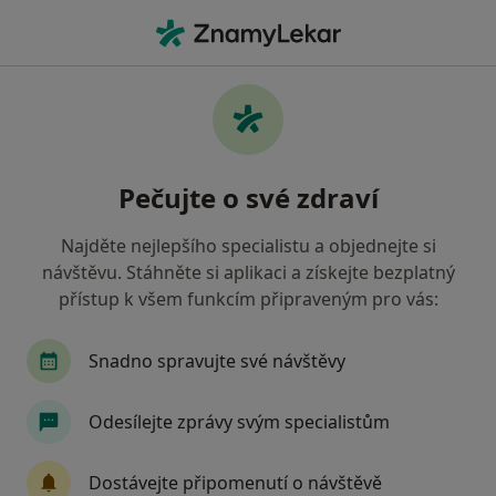
Hla
Dermatolog • Tábor, jihočeský
Filtry
Mapa
Dermatolog Tábor
Pečujte o své zdraví
Jak řadíme výsledky vyhledávání?
Najděte nejlepšího specialistu a objednejte si
návštěvu. Stáhněte si aplikaci a získejte bezplatný
Jakou pojišťovnu máte?
přístup k všem funkcím připraveným pro vás:
Zdravotní pojišťovna ministerstva vnitra ČR
O
Snadno spravujte své návštěvy
Odesílejte zprávy svým specialistům
Dostávejte připomenutí o návštěvě