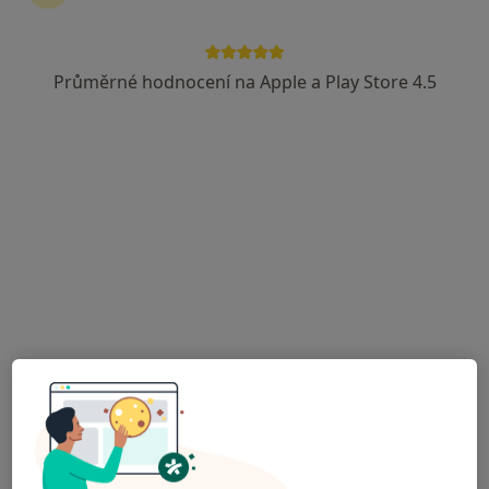
Průměrné hodnocení na Apple a Play Store 4.5
Derma Plus s.r.o.
Dermatolog, Gastroenterolog, Internista
10 názorů
Adresa 1
Adresa 2
Rudé armády 614, Sezimovo Ústí
•
Mapa
Derma Plus s.r.o.
Tato klinika nemá specialisty s dostupnými termíny v online kalendáři
Zobrazit profil