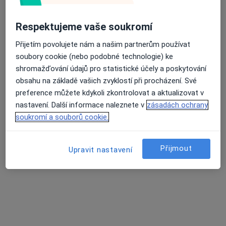
Respektujeme vaše soukromí
Přijetím povolujete nám a našim partnerům používat
MUDr. Irena Hejcmanová
soubory cookie (nebo podobné technologie) ke
shromažďování údajů pro statistické účely a poskytování
Dermatolog
obsahu na základě vašich zvyklostí při procházení. Své
8 názorů
preference můžete kdykoli zkontrolovat a aktualizovat v
Husovo náměstí 530, Tábor
•
Mapa
nastavení. Další informace naleznete v
zásadách ochrany
Derma Plus s.r.o.
soukromí a souborů cookie.
Tento specialista nenabízí online rezervaci termínu na této adrese.
Rezervovat termín
Přijmout
Upravit nastavení