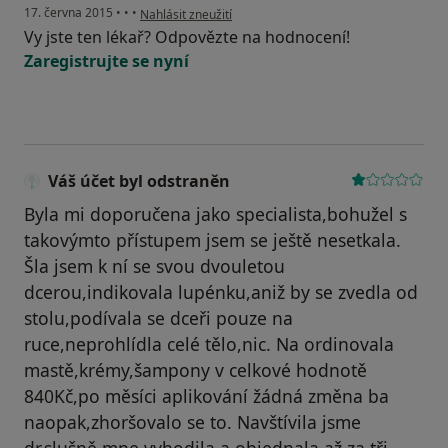
podle názoru uživatele Váš účet byl odstraněn
17. června 2015
•
•
•
Nahlásit zneužití
Vy jste ten lékař? Odpovězte na hodnocení!
Zaregistrujte se nyní
Váš účet byl odstraněn
Byla mi doporučena jako specialista,bohužel s
takovýmto přístupem jsem se ještě nesetkala.
Šla jsem k ní se svou dvouletou
dcerou,indikovala lupénku,aniž by se zvedla od
stolu,podívala se dceři pouze na
ruce,neprohlídla celé tělo,nic. Na ordinovala
mastě,krémy,šampony v celkové hodnotě
840Kč,po měsíci aplikování žádná změna ba
naopak,zhoršovalo se to. Navštívila jsme
dr,slušně mne vyhodila a objednala až za tři