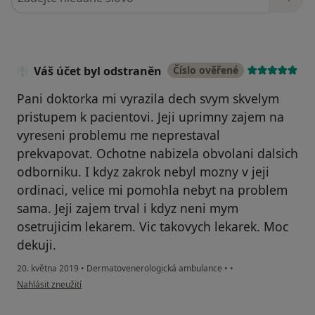
Váš účet byl odstraněn
Číslo ověřené
Pani doktorka mi vyrazila dech svym skvelym
pristupem k pacientovi. Jeji uprimny zajem na
vyreseni problemu me neprestaval
prekvapovat. Ochotne nabizela obvolani dalsich
odborniku. I kdyz zakrok nebyl mozny v jeji
ordinaci, velice mi pomohla nebyt na problem
sama. Jeji zajem trval i kdyz neni mym
osetrujicim lekarem. Vic takovych lekarek. Moc
dekuji.
20. května 2019
•
Dermatovenerologická ambulance
•
•
podle názoru uživatele Váš účet byl odstraněn
Nahlásit zneužití