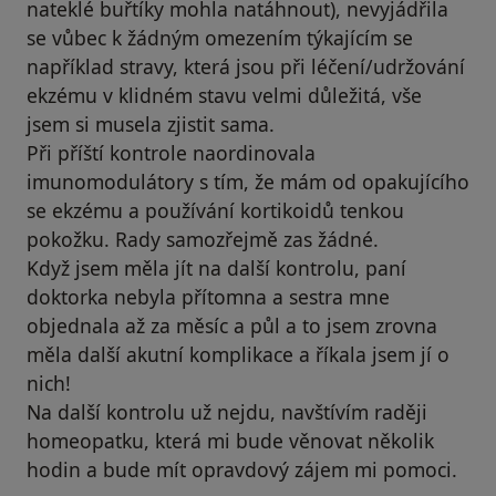
nateklé buřtíky mohla natáhnout), nevyjádřila
se vůbec k žádným omezením týkajícím se
například stravy, která jsou při léčení/udržování
ekzému v klidném stavu velmi důležitá, vše
jsem si musela zjistit sama.
Při příští kontrole naordinovala
imunomodulátory s tím, že mám od opakujícího
se ekzému a používání kortikoidů tenkou
pokožku. Rady samozřejmě zas žádné.
Když jsem měla jít na další kontrolu, paní
doktorka nebyla přítomna a sestra mne
objednala až za měsíc a půl a to jsem zrovna
měla další akutní komplikace a říkala jsem jí o
nich!
Na další kontrolu už nejdu, navštívím raději
homeopatku, která mi bude věnovat několik
hodin a bude mít opravdový zájem mi pomoci.