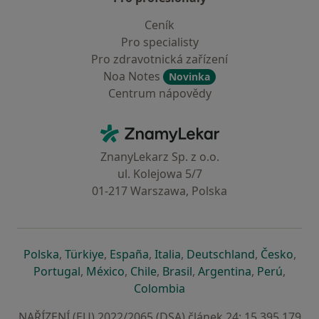
Ceník
Pro specialisty
Pro zdravotnická zařízení
Noa Notes
Novinka
Centrum nápovědy
Kontakt
ZnamyLekar - Hlavní stránka
ZnanyLekarz Sp. z o.o.
ul. Kolejowa 5/7
01-217 Warszawa, Polska
se otevře v nové záložce
se otevře v nové záložce
se otevře v nové záložce
se otevře v nové záložce
se otevře v 
se o
Polska
,
Türkiye
,
España
,
Italia
,
Deutschland
,
Česko
,
se otevře v nové záložce
se otevře v nové záložce
se otevře v nové záložce
se otevře v nové záložc
se otevře v 
se ote
Portugal
,
México
,
Chile
,
Brasil
,
Argentina
,
Perú
,
se otevře v nové záložce
Colombia
NAŘÍZENÍ (EU) 2022/2065 (DSA) článek 24: 15.395.179