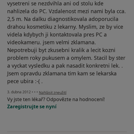
vysetreni se nezdvihla ani od stolu kde
nahlizela do PC. Vzdalenost mezi nami byla cca.
2,5 m. Na dalku diagnostikovala adoporucila
drahou kosmetiku z lekarny. Myslim, ze by vice
videla kdybych ji kontaktovala pres PC a
videokameru. jsem velmi zklamana.
Nepotrebuji byt zkusebni kralik a lecit kozni
problem roky pukusem a omylem. Stacil by ster
a vyckat vysledku a pak nasadit konkretni lek. .
Jsem opravdu zklamana tim kam se lekarska
pece ubira :-( .
podle názoru uživatele Martina
3. dubna 2012
•
•
•
Nahlásit zneužití
Vy jste ten lékař? Odpovězte na hodnocení!
Zaregistrujte se nyní