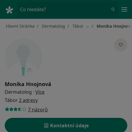
Hla
Co hledáte?
Hlavní Stránka
Dermatolog
Tábor
Monika Hnojnov
Změna města
Monika Hnojnová
o specializacích
Dermatolog
·
Více
Tábor
2 adresy
7 názorů
Kontaktní údaje