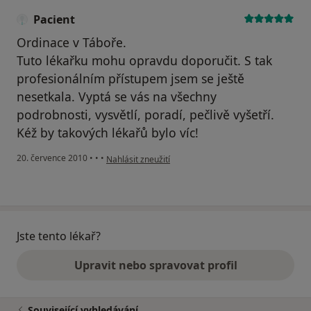
Pacient
Ordinace v Táboře.
Tuto lékařku mohu opravdu doporučit. S tak
profesionálním přístupem jsem se ještě
nesetkala. Vyptá se vás na všechny
podrobnosti, vysvětlí, poradí, pečlivě vyšetří.
Kéž by takových lékařů bylo víc!
podle názoru uživatele Pacient
20. července 2010
•
•
•
Nahlásit zneužití
Jste tento lékař?
Upravit nebo spravovat profil
Související vyhledávání