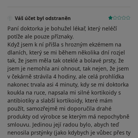
Váš účet byl odstraněn
Paní doktorka je bohužel lékař, který neléčí
potíže ale pouze příznaky.
Když jsem k ní přišla s hrozným ekzémem na
dlaních, který se mi během několika dní rozjel
tak, že jsem měla tak oteklé a bolavé prsty, že
jsem je nemohla ani ohnout, tak nejen, že jsem
v čekárně strávila 4 hodiny, ale celá prohlídka
nakonec trvala asi 4 minuty, kdy se mi doktorka
koukla na ruce, napsala mi silné kortikoidy s
antibiotiky a slabší kortikoidy, které mám
použít, samozřejmě mi doporučila drahé
produkty od výrobce se kterým má nepochybně
smlouvu. Jedinou její radou bylo, abych teď
nenosila prstýnky (jako kdybych je vůbec přes ty