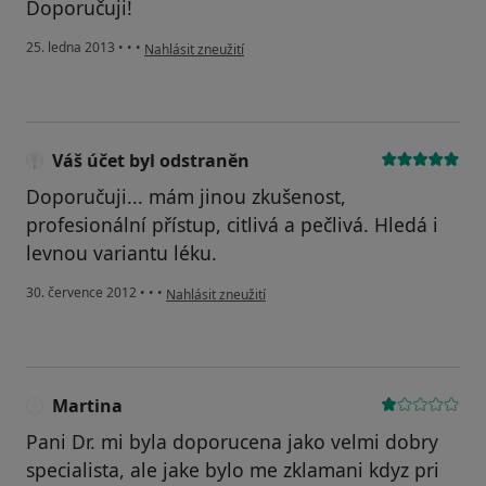
Doporučuji!
podle názoru uživatele Váš účet byl odstraněn
25. ledna 2013
•
•
•
Nahlásit zneužití
Váš účet byl odstraněn
Doporučuji... mám jinou zkušenost,
profesionální přístup, citlivá a pečlivá. Hledá i
levnou variantu léku.
podle názoru uživatele Váš účet byl odstraněn
30. července 2012
•
•
•
Nahlásit zneužití
Martina
M
Pani Dr. mi byla doporucena jako velmi dobry
specialista, ale jake bylo me zklamani kdyz pri