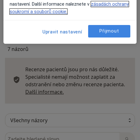
nastavení. Další informace naleznete v
zásadách ochrany
Názory
soukromí a souborů cookie.
Přidejte svůj názor
Přijmout
Upravit nastavení
7 názorů
Recenze pacientů jsou pro nás důležité.
Specialisté nemají možnost zaplatit za
odstranění nebo změnu recenze pacienta.
Další informace o názorech
Další informace.
Hledejte v názorech