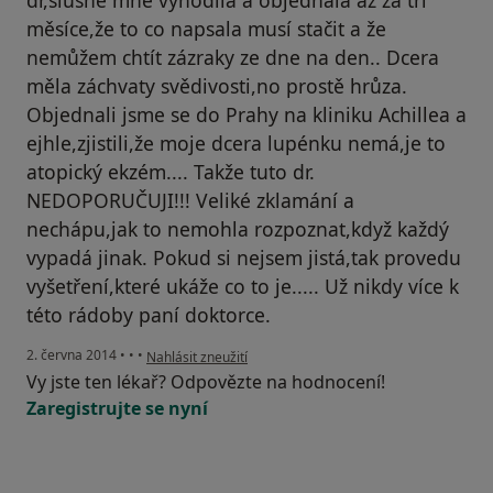
měsíce,že to co napsala musí stačit a že
nemůžem chtít zázraky ze dne na den.. Dcera
měla záchvaty svědivosti,no prostě hrůza.
Objednali jsme se do Prahy na kliniku Achillea a
ejhle,zjistili,že moje dcera lupénku nemá,je to
atopický ekzém.... Takže tuto dr.
NEDOPORUČUJI!!! Veliké zklamání a
nechápu,jak to nemohla rozpoznat,když každý
vypadá jinak. Pokud si nejsem jistá,tak provedu
vyšetření,které ukáže co to je..... Už nikdy více k
této rádoby paní doktorce.
podle názoru uživatele Váš účet byl odstraněn
2. června 2014
•
•
•
Nahlásit zneužití
Vy jste ten lékař? Odpovězte na hodnocení!
Zaregistrujte se nyní