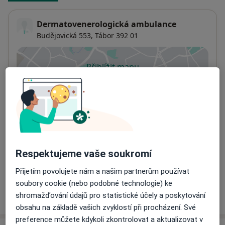
Dermatovenerologická ambulance
Budějovická 553,
Tábor
392 01
Přiblížit mapu
se otevře v nové záložce
Dostupnost
Na této adrese online kalendář není aktivní
Co mám v takové situaci udělat?
Způsoby platby (soukromé návštěvy)
Respektujeme vaše soukromí
Na teto adrese lékař přijímá pacienty na pojišťovnu
Detaily
Přijetím povolujete nám a našim partnerům používat
soubory cookie (nebo podobné technologie) ke
Více
shromažďování údajů pro statistické účely a poskytování
o adrese
obsahu na základě vašich zvyklostí při procházení. Své
preference můžete kdykoli zkontrolovat a aktualizovat v