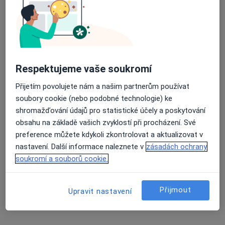
8 názorů
Kvapilova 2060, Tábor
•
Mapa
Průměrné hodnocení na Apple a Play Store 4.5
Ordinace PL pro dospělé
Tento specialista nenabízí online rezervaci termínu na této adrese.
Respektujeme vaše soukromí
Rezervovat termín
Přijetím povolujete nám a našim partnerům používat
soubory cookie (nebo podobné technologie) ke
shromažďování údajů pro statistické účely a poskytování
obsahu na základě vašich zvyklostí při procházení. Své
preference můžete kdykoli zkontrolovat a aktualizovat v
nastavení. Další informace naleznete v
zásadách ochrany
soukromí a souborů cookie.
Přijmout
Petra Hošková
Upravit nastavení
Anesteziolog
Tábor
•
Mapa