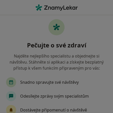
Hla
Anesteziolog • Liberec, liberecký
Filtry
• 1
Mapa
Doporučení anesteziologové s Oborová
Pečujte o své zdraví
zdravotní pojišťovna Liberec
Jak řadíme výsledky vyhledávání?
Najděte nejlepšího specialistu a objednejte si
návštěvu. Stáhněte si aplikaci a získejte bezplatný
přístup k všem funkcím připraveným pro vás:
Snadno spravujte své návštěvy
Odesílejte zprávy svým specialistům
MUDr. Marcela Dikeocha
Dostávejte připomenutí o návštěvě
Anesteziolog, Praktický lékař