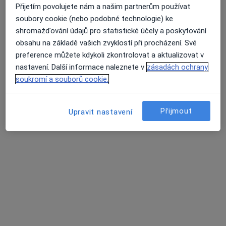
Přijetím povolujete nám a našim partnerům používat
Moskevská 658/41, Liberec
•
Mapa
soubory cookie (nebo podobné technologie) ke
Praktický lékař pro dospělé
shromažďování údajů pro statistické účely a poskytování
Tento specialista nenabízí online rezervaci termínu na této adrese.
obsahu na základě vašich zvyklostí při procházení. Své
preference můžete kdykoli zkontrolovat a aktualizovat v
Rezervovat termín
nastavení. Další informace naleznete v
zásadách ochrany
soukromí a souborů cookie.
Přijmout
Upravit nastavení
Bibiána Paldusová
Anesteziolog
Husova 10, Liberec
•
Mapa
Krajská nemocnice Liberec, a.s.