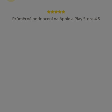
Průměrné hodnocení na Apple a Play Store 4.5
MUDr. Marcela Dikeocha
Anesteziolog, Praktický lékař
16 názorů
Nádražní 383, Chrastava
•
Mapa
Medica sever
Tento specialista nenabízí online rezervaci termínu na této adrese.
Rezervovat termín