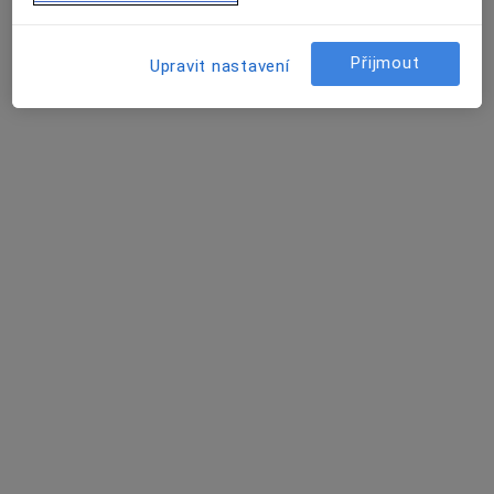
Husova 10, Liberec
•
Mapa
KNL a.s. - Oddělení ARO
Přijmout
Upravit nastavení
Tento specialista nenabízí online rezervaci termínu na této adrese.
Rezervovat termín
Rudolf Šumaj
Anesteziolog
Pěnčín 31, Pěnčín
•
Mapa
SANUS PLUS, s.r.o