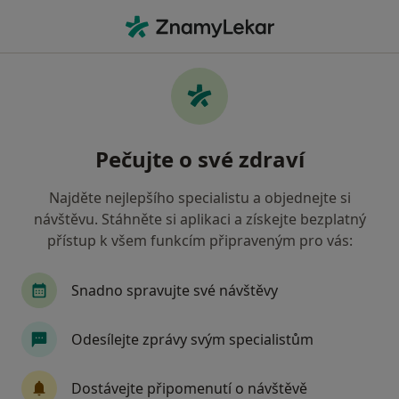
Hla
Anesteziolog • Liberec, liberecký
Filtry
Mapa
Anesteziolog Liberec
Pečujte o své zdraví
Jak řadíme výsledky vyhledávání?
Najděte nejlepšího specialistu a objednejte si
návštěvu. Stáhněte si aplikaci a získejte bezplatný
Jakou pojišťovnu máte?
přístup k všem funkcím připraveným pro vás:
Oborová zdravotní pojišťovna
Vojenská zdravo
Snadno spravujte své návštěvy
Odesílejte zprávy svým specialistům
Dostávejte připomenutí o návštěvě