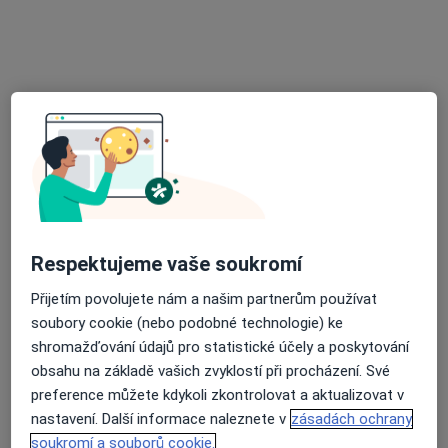
MUDr. Světlana Feřtová
Anesteziolog, Praktický lékař
20 názorů
Moskevská 658/41, Liberec
•
Mapa
Praktický lékař pro dospělé
Tento specialista nenabízí online rezervaci termínu na této adrese.
Rezervovat termín
Respektujeme vaše soukromí
Přijetím povolujete nám a našim partnerům používat
soubory cookie (nebo podobné technologie) ke
shromažďování údajů pro statistické účely a poskytování
obsahu na základě vašich zvyklostí při procházení. Své
preference můžete kdykoli zkontrolovat a aktualizovat v
Radka Krejcarová
nastavení. Další informace naleznete v
zásadách ochrany
Anesteziolog
soukromí a souborů cookie.