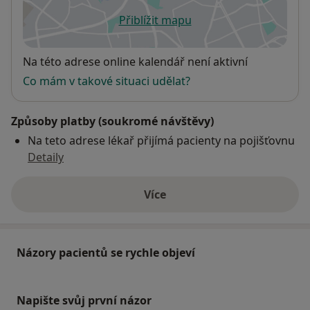
Přiblížit mapu
se otevře v nové záložce
Dostupnost
Na této adrese online kalendář není aktivní
Co mám v takové situaci udělat?
Způsoby platby (soukromé návštěvy)
Na teto adrese lékař přijímá pacienty na pojišťovnu
Detaily
Více
o adrese
Názory pacientů se rychle objeví
Napište svůj první názor