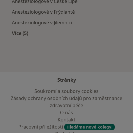
Anesteziologové v České Lípě
Anesteziologové v Frýdlantě
Anesteziologové v Jilemnici
Více (5)
Více v kategorii: V okolí Jablonce nad Nisou
Stránky
Soukromí a soubory cookies
Zásady ochrany osobních údajů pro zaměstnance
zdravotní péče
O nás
Kontakt
Pracovní příležitosti
Hledáme nové kolegy!