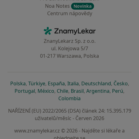
Noa Notes
Novinka
Centrum nápovědy
Kontakt
ZnamyLekar - Hlavní stránka
ZnanyLekarz Sp. z o.o.
ul. Kolejowa 5/7
01-217 Warszawa, Polska
se otevře v nové záložce
se otevře v nové záložce
se otevře v nové záložce
se otevře v nové záložce
se otevře v 
se o
Polska
,
Türkiye
,
España
,
Italia
,
Deutschland
,
Česko
,
se otevře v nové záložce
se otevře v nové záložce
se otevře v nové záložce
se otevře v nové záložc
se otevře v 
se ote
Portugal
,
México
,
Chile
,
Brasil
,
Argentina
,
Perú
,
se otevře v nové záložce
Colombia
NAŘÍZENÍ (EU) 2022/2065 (DSA) článek 24: 15.395.179
uživatelů/měsíc - Červen 2026
www.znamylekar.cz © 2026 - Najděte si lékaře a
objednejte se