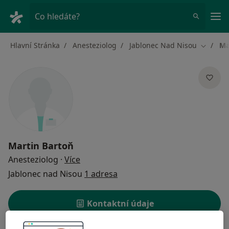
Hla
Co hledáte?
Hlavní Stránka
Anesteziolog
Jablonec Nad Nisou
Ma
Změna 
Martin Bartoň
o specializacích
Anesteziolog
·
Více
Jablonec nad Nisou
1 adresa
Kontaktní údaje