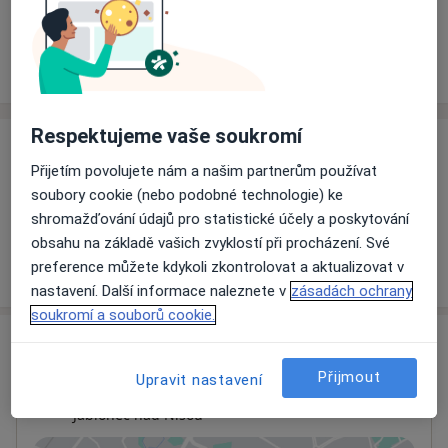
Rezervovat termín
Ceník
Adresy
Názory pacientů
Respektujeme vaše soukromí
Ceník
Přijetím povolujete nám a našim partnerům používat
Informace o službách a cenách nejsou k dispozici
soubory cookie (nebo podobné technologie) ke
Tento specialista ještě nepřidával žádné informace o
shromažďování údajů pro statistické účely a poskytování
svých službách.
obsahu na základě vašich zvyklostí při procházení. Své
preference můžete kdykoli zkontrolovat a aktualizovat v
nastavení. Další informace naleznete v
zásadách ochrany
soukromí a souborů cookie.
Adresa
Přijmout
Upravit nastavení
Ordinace
Jablonec nad Nisou