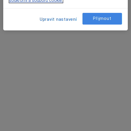
soukromí a souborů cookie.
Mladá Boleslav
•
Mapa
Ordinace
Přijmout
Upravit nastavení
Tento specialista nenabízí online rezervaci termínu na této adrese.
Rezervovat termín
Iva Turková
Anesteziolog
Kosmonosy
•
Mapa
Ordinace