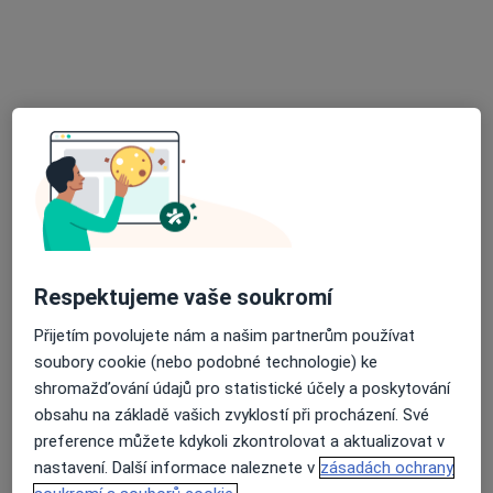
Nina Vojáčková
Anesteziolog
Mladá Boleslav
•
Mapa
Ordinace
Tento specialista nenabízí online rezervaci termínu na této adrese.
Rezervovat termín
Respektujeme vaše soukromí
Přijetím povolujete nám a našim partnerům používat
soubory cookie (nebo podobné technologie) ke
shromažďování údajů pro statistické účely a poskytování
obsahu na základě vašich zvyklostí při procházení. Své
Monika Havelková
preference můžete kdykoli zkontrolovat a aktualizovat v
nastavení. Další informace naleznete v
zásadách ochrany
Anesteziolog