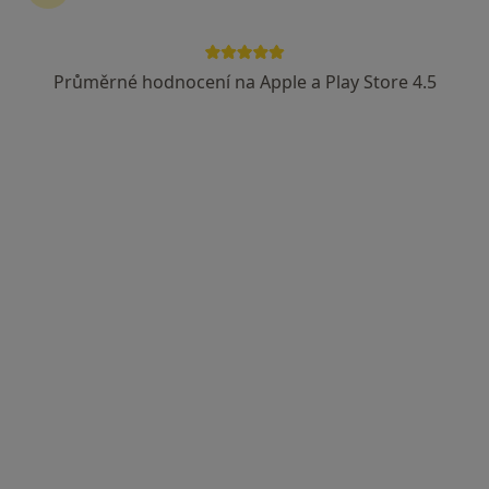
Průměrné hodnocení na Apple a Play Store 4.5
MUDr. Zlata Bajerová
Anesteziolog
Na Celně 885, Mladá Boleslav
•
Mapa
Dr. Pírek’s Clinic
Tento specialista nenabízí online rezervaci termínu na této adrese.
Rezervovat termín