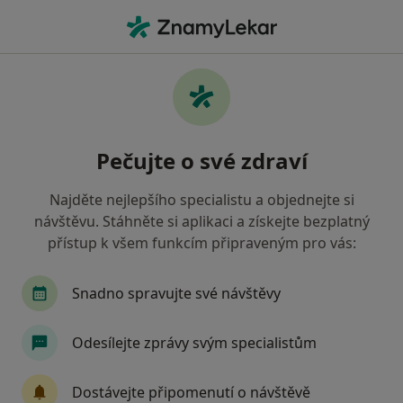
Hla
Anesteziolog • Mladá Boleslav, středočeský
Filtry
Mapa
Anesteziolog Mladá Boleslav
Pečujte o své zdraví
Jak řadíme výsledky vyhledávání?
Najděte nejlepšího specialistu a objednejte si
návštěvu. Stáhněte si aplikaci a získejte bezplatný
Jakou pojišťovnu máte?
přístup k všem funkcím připraveným pro vás:
Oborová zdravotní pojišťovna
Snadno spravujte své návštěvy
Odesílejte zprávy svým specialistům
Dostávejte připomenutí o návštěvě