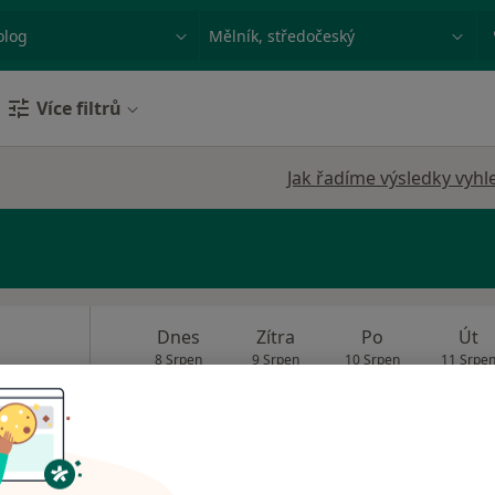
ace, nemoc nebo příjmení
Město nebo region
Více filtrů
Jak řadíme výsledky vyhl
Dnes
Zítra
Po
Út
8 Srpen
9 Srpen
10 Srpen
11 Srpe
Online rezervace termínu není k dispozic
Rezervovat termín