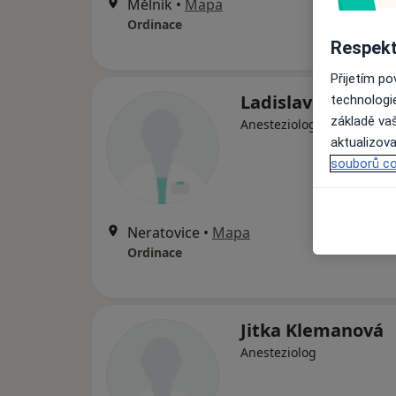
Mělník
•
Mapa
Ordinace
Respekt
Přijetím p
Ladislava Buková
technologi
základě vaš
Anesteziolog, Chirurg
aktualizova
souborů co
Neratovice
•
Mapa
Ordinace
Jitka Klemanová
Anesteziolog