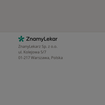
Kontakt
ZnamyLekar - Hlavní stránka
ZnanyLekarz Sp. z o.o.
ul. Kolejowa 5/7
01-217 Warszawa, Polska