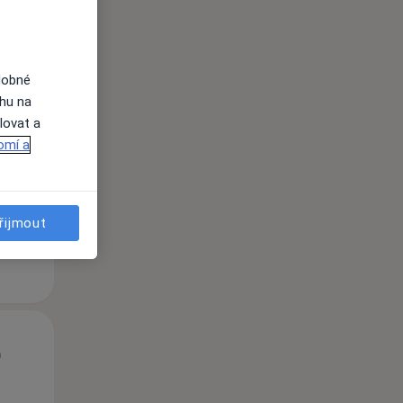
dobné
St
Čt
Pá
ahu na
n
12 Srpen
13 Srpen
14 Srpen
lovat a
omí a
i
řijmout
St
Čt
Pá
n
12 Srpen
13 Srpen
14 Srpen