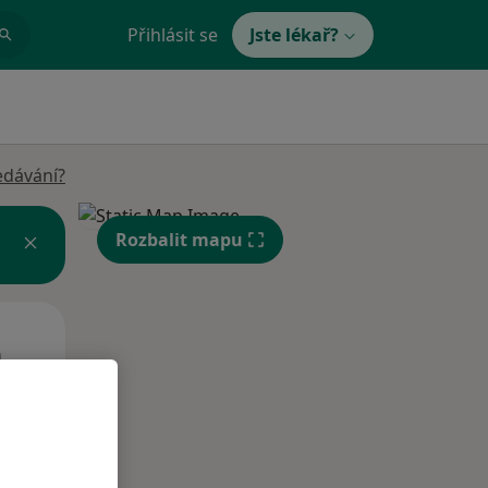
Přihlásit se
Jste lékař?
edávání?
Rozbalit mapu
St
Čt
Pá
n
12 Srpen
13 Srpen
14 Srpen
i