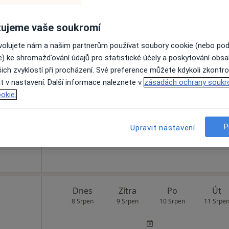
ujeme vaše soukromí
ovolujete nám a našim partnerům používat soubory cookie (nebo po
Dnes
Zítra
Po
Út
e) ke shromažďování údajů pro statistické účely a poskytování obs
8 Srpen
9 Srpen
10 Srpen
11 Srpe
ich zvyklostí při procházení. Své preference můžete kdykoli zkontro
t v nastavení. Další informace naleznete v
zásadách ochrany soukr
okie.
Online rezervace termínu není k dispozic
Rezervovat termín
P
Upravit nastavení
Dnes
Zítra
Po
Út
8 Srpen
9 Srpen
10 Srpen
11 Srpe