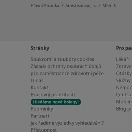
Hlavní Stránka
Anesteziolog
Mělník
Změna města
Stránky
Pro pa
Soukromí a soubory cookies
Lékaři
Zásady ochrany osobních údajů
Zdravot
pro zaměstnance zdravotní péče
Otázky
O nás
Služby
Kontakt
Nemoc
Pracovní příležitosti
Centr
Mobilní
Hledáme nové kolegy!
Podmínky
Blog p
Partneři
Jak řadíme výsledky vyhledávání?
Přístupnost