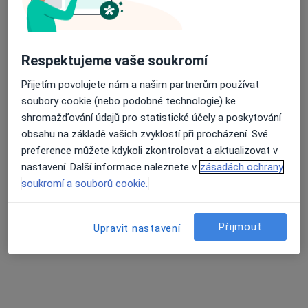
Anesteziolog
Jilemnice
•
Mapa
Ordinace
Respektujeme vaše soukromí
Tento specialista nenabízí online rezervaci termínu na této adrese.
Přijetím povolujete nám a našim partnerům používat
Rezervovat termín
soubory cookie (nebo podobné technologie) ke
shromažďování údajů pro statistické účely a poskytování
obsahu na základě vašich zvyklostí při procházení. Své
preference můžete kdykoli zkontrolovat a aktualizovat v
nastavení. Další informace naleznete v
zásadách ochrany
soukromí a souborů cookie.
Přijmout
Upravit nastavení
Miroslava Jaroszová
Anesteziolog, Pediatr
Jilemnice
•
Mapa