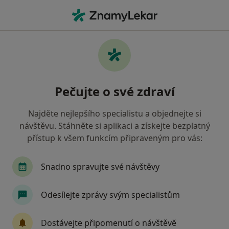
Hla
Anesteziolog • Jilemnice, liberecký
Filtry
Mapa
Anesteziolog Jilemnice
Pečujte o své zdraví
Jak řadíme výsledky vyhledávání?
Najděte nejlepšího specialistu a objednejte si
návštěvu. Stáhněte si aplikaci a získejte bezplatný
Jakou pojišťovnu máte?
přístup k všem funkcím připraveným pro vás:
Snadno spravujte své návštěvy
Odesílejte zprávy svým specialistům
Dostávejte připomenutí o návštěvě