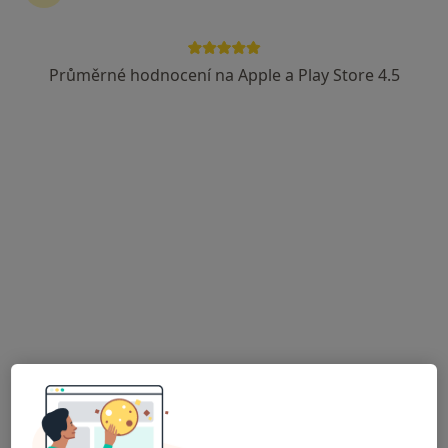
MUDr. Martin Bartoň
Anesteziolog
Průměrné hodnocení na Apple a Play Store 4.5
1 názor
Dr. Karla Farského 301, Vysoké nad Jizerou
•
Mapa
Odborný lékař anesteziolog
Tento specialista nenabízí online rezervaci termínu na této adrese.
Rezervovat termín
Pavlína Palmová