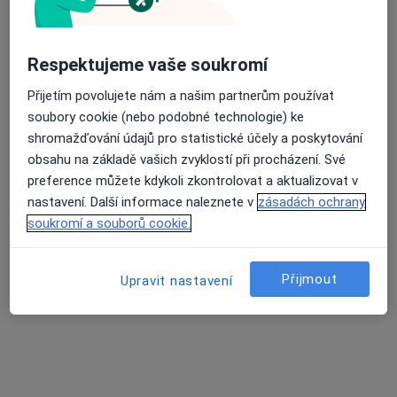
Anesteziolog
Trutnov
•
Mapa
Respektujeme vaše soukromí
Ordinace
Tento specialista nenabízí online rezervaci termínu na této adrese.
Přijetím povolujete nám a našim partnerům používat
soubory cookie (nebo podobné technologie) ke
Rezervovat termín
shromažďování údajů pro statistické účely a poskytování
obsahu na základě vašich zvyklostí při procházení. Své
preference můžete kdykoli zkontrolovat a aktualizovat v
nastavení. Další informace naleznete v
zásadách ochrany
soukromí a souborů cookie.
Přijmout
Upravit nastavení
Miluše Vidasovová
Anesteziolog, Praktický lékař
Dvůr Králové nad Labem
•
Mapa