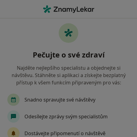
Hla
Anesteziolog • Trutnov, královéhradecký
Filtry
Mapa
Anesteziolog Trutnov
Pečujte o své zdraví
Jak řadíme výsledky vyhledávání?
Najděte nejlepšího specialistu a objednejte si
návštěvu. Stáhněte si aplikaci a získejte bezplatný
Jakou pojišťovnu máte?
přístup k všem funkcím připraveným pro vás:
Snadno spravujte své návštěvy
Odesílejte zprávy svým specialistům
Dostávejte připomenutí o návštěvě