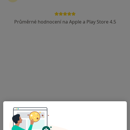
MUDr. Jan Petřík
Anesteziolog
Průměrné hodnocení na Apple a Play Store 4.5
2 názory
Palackého 201, Trutnov
•
Mapa
Anesteziologie a resuscitace
Tento specialista nenabízí online rezervaci termínu na této adrese.
Rezervovat termín
Věra Foltýnová