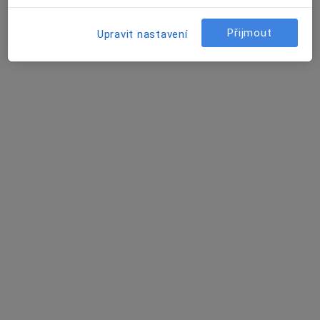
Tento specialista nenabízí online rezervaci termínu na této adrese.
Přijmout
Upravit nastavení
Rezervovat termín
Hana Čejková
Anesteziolog
Husova 10, Liberec
•
Mapa
Krajská nemocnice Liberec, a.s.
Tento specialista nenabízí online rezervaci termínu na této adrese.