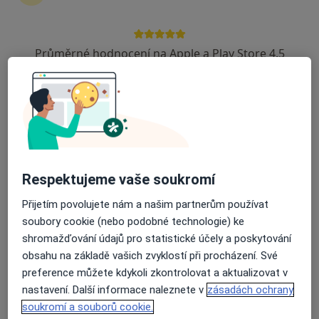
Husova 10, Liberec
•
Mapa
Krajská nemocnice Liberec, a.s.
Průměrné hodnocení na Apple a Play Store 4.5
Tento specialista nenabízí online rezervaci termínu na této adrese.
Rezervovat termín
Respektujeme vaše soukromí
Přijetím povolujete nám a našim partnerům používat
soubory cookie (nebo podobné technologie) ke
shromažďování údajů pro statistické účely a poskytování
Alena Jelínková
obsahu na základě vašich zvyklostí při procházení. Své
preference můžete kdykoli zkontrolovat a aktualizovat v
Anesteziolog
nastavení. Další informace naleznete v
zásadách ochrany
Husova 10, Liberec
•
Mapa
soukromí a souborů cookie.
Krajská nemocnice Liberec, a.s.