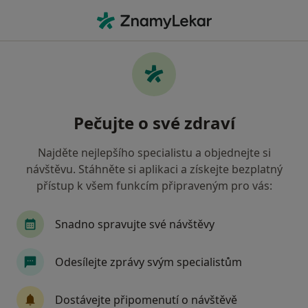
Hla
Anesteziolog • Liberec, liberecký
Filtry
• 1
Mapa
Doporučení anesteziologové s
Pečujte o své zdraví
Zaměstnanecká pojišťovna Škoda Liberec
Jak řadíme výsledky vyhledávání?
Najděte nejlepšího specialistu a objednejte si
návštěvu. Stáhněte si aplikaci a získejte bezplatný
přístup k všem funkcím připraveným pro vás:
Snadno spravujte své návštěvy
Odesílejte zprávy svým specialistům
Bibiána Paldusová
Dostávejte připomenutí o návštěvě
Anesteziolog