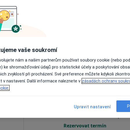
Dnes
Zítra
So
Ne
6 Srpen
7 Srpen
8 Srpen
9 Srpen
Online rezervace termínu není k dispozic
ujeme vaše soukromí
Rezervovat termín
ovolujete nám a našim partnerům používat soubory cookie (nebo po
e) ke shromažďování údajů pro statistické účely a poskytování obs
ich zvyklostí při procházení. Své preference můžete kdykoli zkontro
t v nastavení. Další informace naleznete v
zásadách ochrany soukr
okie.
ová
Dnes
Zítra
So
Ne
6 Srpen
7 Srpen
8 Srpen
9 Srpen
P
Upravit nastavení
Online rezervace termínu není k dispozic
Rezervovat termín