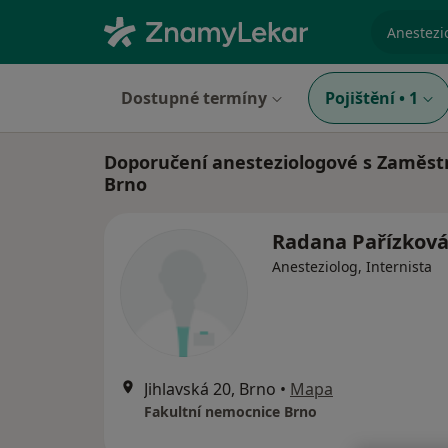
specializ
Dostupné termíny
Pojištění
•
1
Doporučení anesteziologové s Zaměst
Brno
Radana Pařízkov
Anesteziolog, Internista
Jihlavská 20, Brno
•
Mapa
Fakultní nemocnice Brno