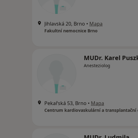
Jihlavská 20, Brno
•
Mapa
Fakultní nemocnice Brno
MUDr. Karel Puszk
Anesteziolog
Pekařská 53, Brno
•
Mapa
Centrum kardiovaskulární a transplantační 
MUDr. Ludmila