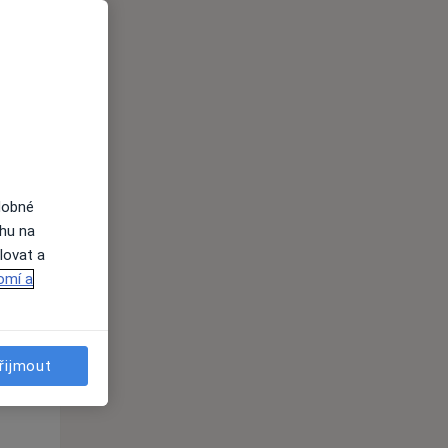
Po
Út
St
10 Srpen
11 Srpen
12 Srpen
i
dobné
ahu na
lovat a
omí a
Po
Út
St
10 Srpen
11 Srpen
12 Srpen
řijmout
i