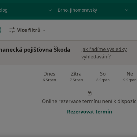
ace, nemoc nebo příjmení
Město nebo region
Více filtrů
nanecká pojišťovna Škoda
Jak řadíme výsledky
vyhledávání?
á
Dnes
Zítra
So
Ne
6 Srpen
7 Srpen
8 Srpen
9 Srpen
Online rezervace termínu není k dispozic
Rezervovat termín