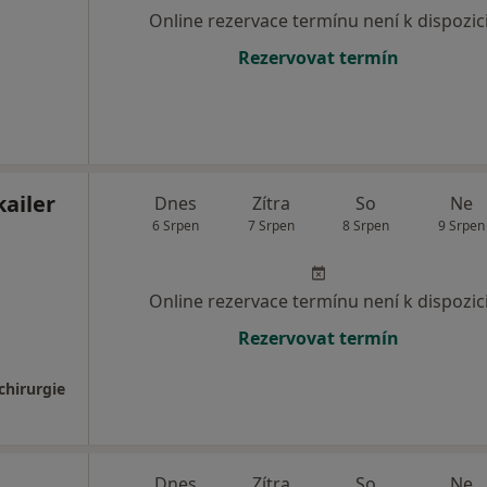
Online rezervace termínu není k dispozic
Rezervovat termín
ailer
Dnes
Zítra
So
Ne
6 Srpen
7 Srpen
8 Srpen
9 Srpen
Online rezervace termínu není k dispozic
Rezervovat termín
chirurgie
Dnes
Zítra
So
Ne