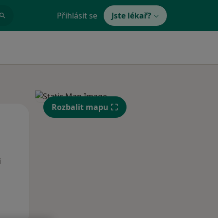
Přihlásit se
Jste lékař?
Rozbalit mapu
Po
Út
St
10 Srpen
11 Srpen
12 Srpen
i