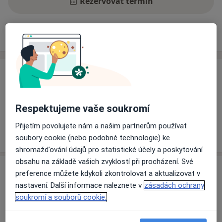
Rezervovat termín
Ceník
Adresy
Názory pacientů
Ceník
Informace o službách a cenách nejsou k dispozici
Tento specialista ještě nepřidával žádné informace o
Respektujeme vaše soukromí
svých službách.
Přijetím povolujete nám a našim partnerům používat
soubory cookie (nebo podobné technologie) ke
shromažďování údajů pro statistické účely a poskytování
obsahu na základě vašich zvyklostí při procházení. Své
Adresa
preference můžete kdykoli zkontrolovat a aktualizovat v
nastavení. Další informace naleznete v
zásadách ochrany
Centrum kardiovaskulární a
soukromí a souborů cookie.
transplantační chirurgie
Pekařská 53,
Brno
656 91