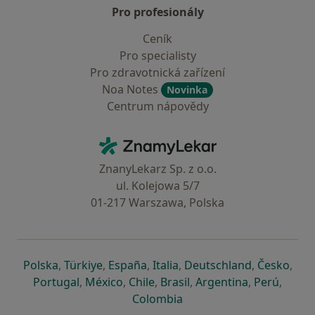
Pro profesionály
Ceník
Pro specialisty
Pro zdravotnická zařízení
Noa Notes
Novinka
Centrum nápovědy
Kontakt
ZnamyLekar - Hlavní stránka
ZnanyLekarz Sp. z o.o.
ul. Kolejowa 5/7
01-217 Warszawa, Polska
se otevře v nové záložce
se otevře v nové záložce
se otevře v nové záložce
se otevře v nové záložce
se otevře v 
se o
Polska
,
Türkiye
,
España
,
Italia
,
Deutschland
,
Česko
,
se otevře v nové záložce
se otevře v nové záložce
se otevře v nové záložce
se otevře v nové záložc
se otevře v 
se ote
Portugal
,
México
,
Chile
,
Brasil
,
Argentina
,
Perú
,
se otevře v nové záložce
Colombia