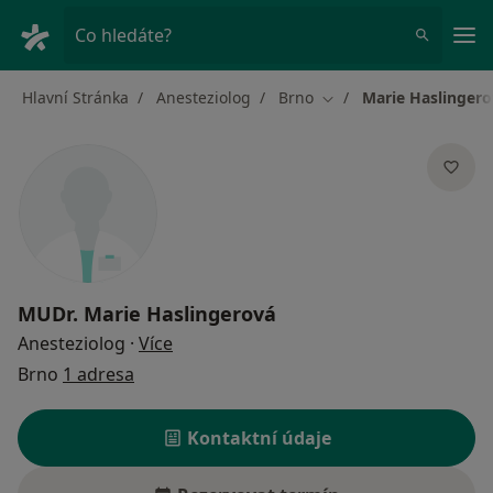
Hla
Co hledáte?
Hlavní Stránka
Anesteziolog
Brno
Marie Haslinger
Změna města
MUDr.
Marie Haslingerová
o specializacích
Anesteziolog
·
Více
Brno
1 adresa
Kontaktní údaje