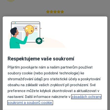
MUDr. Zuzana Gáliková
Anesteziolog
Průměrné hodnocení na Apple a Play Store 4.5
Otakara Kubína 179, Boskovice
•
Mapa
Nemocnice Boskovice, s.r.o.
Tento specialista nenabízí online rezervaci termínu na této adrese.
Rezervovat termín
Respektujeme vaše soukromí
Přijetím povolujete nám a našim partnerům používat
soubory cookie (nebo podobné technologie) ke
shromažďování údajů pro statistické účely a poskytování
obsahu na základě vašich zvyklostí při procházení. Své
preference můžete kdykoli zkontrolovat a aktualizovat v
nastavení. Další informace naleznete v
zásadách ochrany
Helena Hudcová
soukromí a souborů cookie.
Anesteziolog