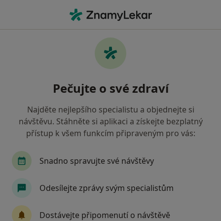
Hla
Anesteziolog • Boskovice, jihomoravský
Filtry
Mapa
Anesteziolog Boskovice
Pečujte o své zdraví
Jak řadíme výsledky vyhledávání?
Najděte nejlepšího specialistu a objednejte si
návštěvu. Stáhněte si aplikaci a získejte bezplatný
Jakou pojišťovnu máte?
přístup k všem funkcím připraveným pro vás:
Snadno spravujte své návštěvy
Odesílejte zprávy svým specialistům
Dostávejte připomenutí o návštěvě