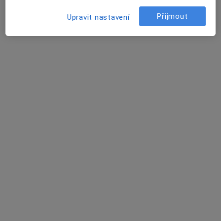
Boskovice
•
Mapa
Přijmout
Upravit nastavení
Ordinace
Tento specialista nenabízí online rezervaci termínu na této adrese.
Rezervovat termín
Aleš Opletal
Anesteziolog
Boskovice
•
Mapa
Ordinace