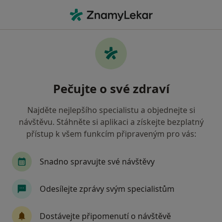
Hla
Chirurg • Liberec, liberecký
Filtry
• 1
Mapa
Doporučení chirurgové s Zaměstnanecká
Pečujte o své zdraví
pojišťovna Škoda Liberec
Jak řadíme výsledky vyhledávání?
Najděte nejlepšího specialistu a objednejte si
návštěvu. Stáhněte si aplikaci a získejte bezplatný
přístup k všem funkcím připraveným pro vás:
Snadno spravujte své návštěvy
Odesílejte zprávy svým specialistům
Marcel Krsek
Dostávejte připomenutí o návštěvě
Chirurg