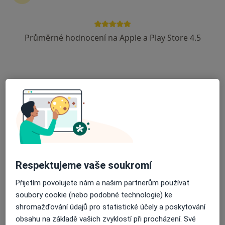
15 názorů
Jablonec nad Nisou
•
Mapa
Průměrné hodnocení na Apple a Play Store 4.5
Ordinace
Tento specialista nenabízí online rezervaci termínu na této adrese.
Rezervovat termín
Respektujeme vaše soukromí
Přijetím povolujete nám a našim partnerům používat
MUDr. Jiří Šandera
soubory cookie (nebo podobné technologie) ke
Chirurg
shromažďování údajů pro statistické účely a poskytování
5 názorů
obsahu na základě vašich zvyklostí při procházení. Své