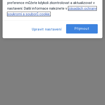
preference můžete kdykoli zkontrolovat a aktualizovat v
Poštovní 8, Jablonec nad Nisou
•
Mapa
nastavení. Další informace naleznete v
zásadách ochrany
Ordborný lékař chirurg
soukromí a souborů cookie.
Tento specialista nenabízí online rezervaci termínu na této adrese.
Rezervovat termín
Přijmout
Upravit nastavení
MUDr. Iva Vimmerová
Chirurg
Husova 10, Liberec
•
Mapa
Krajská nemocnice Liberec, a.s.