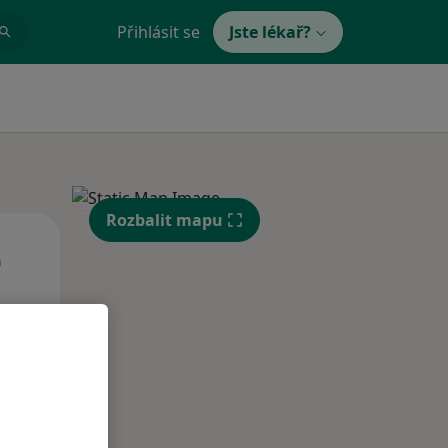
Přihlásit se
Jste lékař?
Rozbalit mapu
St
Čt
Pá
n
12 Srpen
13 Srpen
14 Srpen
i