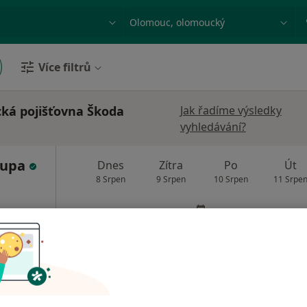
ace, nemoc nebo příjmení
Město nebo region
Více filtrů
ká pojišťovna Škoda
Jak řadíme výsledky
vyhledávání?
oupa
Dnes
Zítra
Po
Út
8 Srpen
9 Srpen
10 Srpen
11 Srpe
Online rezervace termínu není k dispozic
Rezervovat termín
od 400 kč