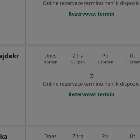
Online rezervace termínu není k dispozic
Rezervovat termín
ajdekr
Dnes
Zítra
Po
Út
8 Srpen
9 Srpen
10 Srpen
11 Srpe
Online rezervace termínu není k dispozic
Rezervovat termín
pka
Dnes
Zítra
Po
Út