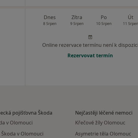
Dnes
Zítra
Po
Út
8 Srpen
9 Srpen
10 Srpen
11 Srpe
Online rezervace termínu není k dispozic
Rezervovat termín
necká pojišťovna Škoda
Nejčastěji léčené nemoci
oda v Olomouci
Křečové žíly Olomouc
 Škoda v Olomouci
Asymetrie těla Olomouc