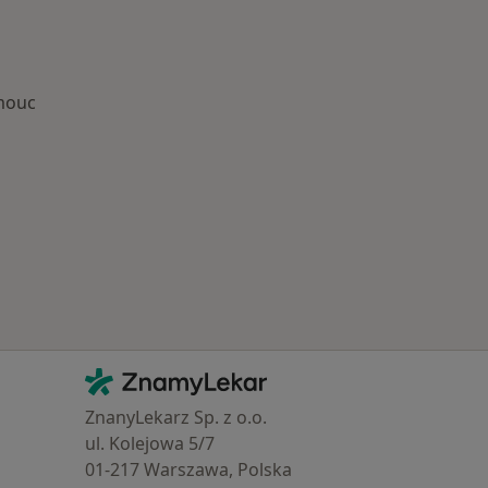
mouc
Kontakt
ZnamyLekar - Hlavní stránka
ZnanyLekarz Sp. z o.o.
ul. Kolejowa 5/7
01-217 Warszawa, Polska