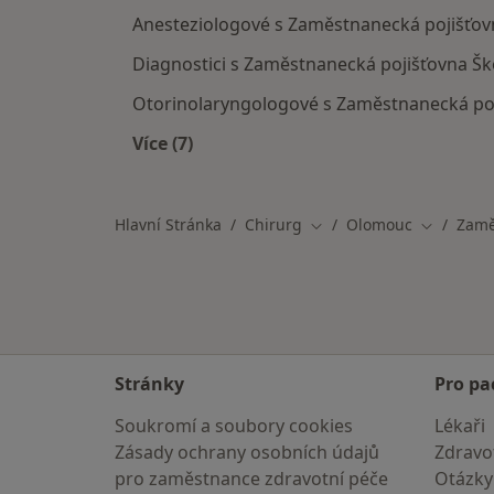
Anesteziologové s Zaměstnanecká pojišťo
Diagnostici s Zaměstnanecká pojišťovna Š
Otorinolaryngologové s Zaměstnanecká po
Více (7)
Více v kategorii: Specialisté, kteří 
Hlavní Stránka
Chirurg
Olomouc
Zamě
Změna města
Změna mě
Stránky
Pro pa
Soukromí a soubory cookies
Lékaři
Zásady ochrany osobních údajů
Zdravot
pro zaměstnance zdravotní péče
Otázky