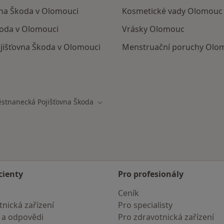
vna Škoda v Olomouci
Kosmetické vady Olomouc
koda v Olomouci
Vrásky Olomouc
jišťovna Škoda v Olomouci
Menstruační poruchy Olo
mají smlouvu s Zaměstnanecká pojišťovna Škoda
stnanecká Pojišťovna Škoda
sta
Změna města
cienty
Pro profesionály
Ceník
nická zařízení
Pro specialisty
 a odpovědi
Pro zdravotnická zařízení