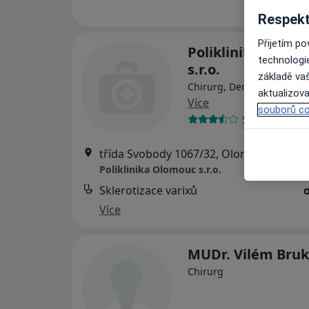
Respekt
Přijetím p
Poliklinika Olom
technologi
s.r.o.
základě vaš
Chirurg, Dermatolog, Diag
aktualizova
Více
souborů co
57 názorů
třída Svobody 1067/32, Olomouc
•
Mapa
Poliklinika Olomouc s.r.o.
Sklerotizace varixů
Více
MUDr. Vilém Bruk
Chirurg