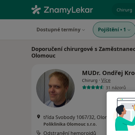
specializ
Dostupné termíny
Pojištění
•
1
Doporučení chirurgové s Zaměstnanec
Olomouc
MUDr. Ondřej Kr
·
Více
Chirurg
31 názorů
třída Svobody 1067/32, Olomouc
•
Mapa
Poliklinika Olomouc s.r.o.
Odstranění hemoroidů