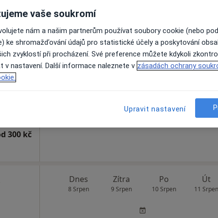
ujeme vaše soukromí
ovolujete nám a našim partnerům používat soubory cookie (nebo po
ouc
Dnes
Zítra
Po
Út
e) ke shromažďování údajů pro statistické účely a poskytování obs
8 Srpen
9 Srpen
10 Srpen
11 Srpe
ich zvyklostí při procházení. Své preference můžete kdykoli zkontro
·
nostik
t v nastavení. Další informace naleznete v
zásadách ochrany soukr
okie.
Online rezervace termínu není k dispozic
Zobrazit profil
P
Upravit nastavení
od 300 kč
Dnes
Zítra
Po
Út
8 Srpen
9 Srpen
10 Srpen
11 Srpe