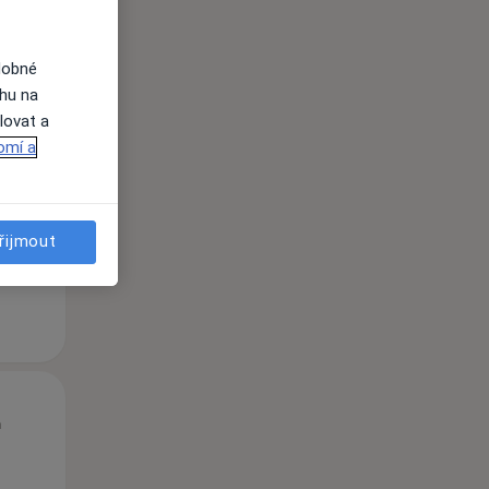
dobné
St
Čt
Pá
ahu na
n
12 Srpen
13 Srpen
14 Srpen
lovat a
omí a
i
řijmout
St
Čt
Pá
n
12 Srpen
13 Srpen
14 Srpen