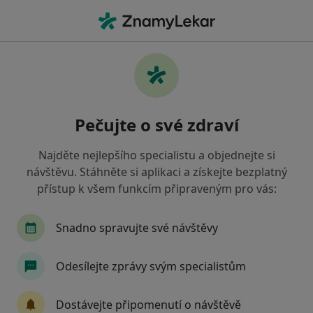
Hla
Chirurg • Havířov, moravskoslezský
Filtry
• 1
Mapa
Doporučení chirurgové s Zaměstnanecká
Pečujte o své zdraví
pojišťovna Škoda Havířov
Jak řadíme výsledky vyhledávání?
Najděte nejlepšího specialistu a objednejte si
návštěvu. Stáhněte si aplikaci a získejte bezplatný
přístup k všem funkcím připraveným pro vás:
Snadno spravujte své návštěvy
Odesílejte zprávy svým specialistům
MUDr. Tomáš Faltani
Dostávejte připomenutí o návštěvě
Chirurg, Plastický chirurg, Specialista na estetickou medicínu