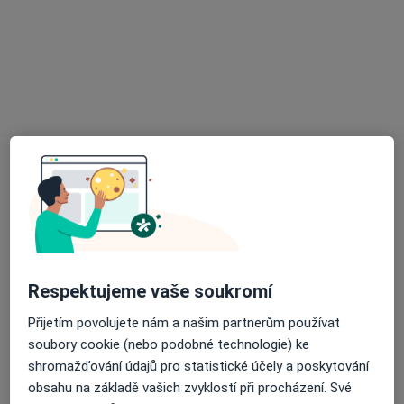
Nemocniční 898/20, Ostrava
•
Mapa
Městská nemocnice Ostrava
Tento specialista nenabízí online rezervaci termínu na této adrese.
Rezervovat termín
Respektujeme vaše soukromí
Jiřina Heroková
Přijetím povolujete nám a našim partnerům používat
Chirurg
soubory cookie (nebo podobné technologie) ke
18 názorů
shromažďování údajů pro statistické účely a poskytování
obsahu na základě vašich zvyklostí při procházení. Své
Dělnická 1132/24, Havířov
•
Mapa