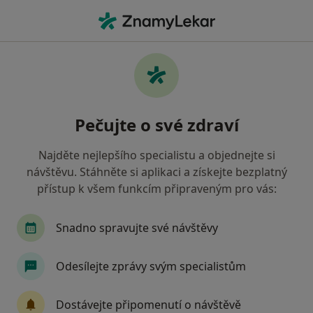
Hla
Chirurg • Litoměřice, ústecký
Filtry
• 1
Mapa
Doporučení chirurgové s Zaměstnanecká
Pečujte o své zdraví
pojišťovna Škoda Litoměřice
Jak řadíme výsledky vyhledávání?
Najděte nejlepšího specialistu a objednejte si
návštěvu. Stáhněte si aplikaci a získejte bezplatný
přístup k všem funkcím připraveným pro vás:
Snadno spravujte své návštěvy
Odesílejte zprávy svým specialistům
MUDr. Karel Dvořák
Dostávejte připomenutí o návštěvě
Chirurg