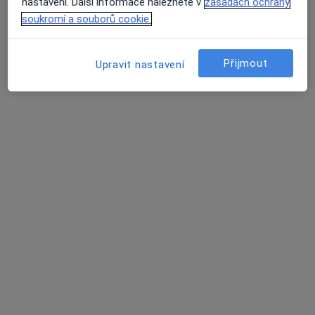
nastavení. Další informace naleznete v
zásadách ochrany
Ordinace
soukromí a souborů cookie.
Tento specialista nenabízí online rezervaci termínu na této adrese.
Přijmout
Rezervovat termín
Upravit nastavení
Karel Dvořák
Chirurg
Roudnice nad Labem
•
Mapa
Ordinace
Tento specialista nenabízí online rezervaci termínu na této adrese.