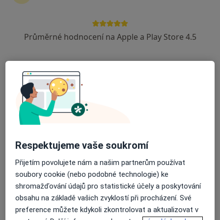
7 názorů
Terezínská 487, Lovosice
•
Mapa
Průměrné hodnocení na Apple a Play Store 4.5
Ord. lékaře specialisty - chirurgie
Tento specialista nenabízí online rezervaci termínu na této adrese.
Rezervovat termín
Respektujeme vaše soukromí
Přijetím povolujete nám a našim partnerům používat
soubory cookie (nebo podobné technologie) ke
shromažďování údajů pro statistické účely a poskytování
Jan Dvořák
obsahu na základě vašich zvyklostí při procházení. Své
Chirurg
preference můžete kdykoli zkontrolovat a aktualizovat v
Ústí nad Labem
•
Mapa