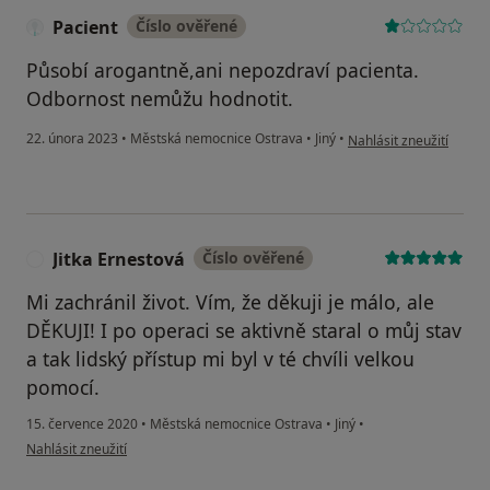
Pacient
Číslo ověřené
Působí arogantně,ani nepozdraví pacienta.
Odbornost nemůžu hodnotit.
podle názoru uživatele 
22. února 2023
•
Městská nemocnice Ostrava
•
Jiný
•
Nahlásit zneužití
Jitka Ernestová
Číslo ověřené
J
Mi zachránil život. Vím, že děkuji je málo, ale
DĚKUJI! I po operaci se aktivně staral o můj stav
a tak lidský přístup mi byl v té chvíli velkou
pomocí.
15. července 2020
•
Městská nemocnice Ostrava
•
Jiný
•
podle názoru uživatele Jitka Ernestová
Nahlásit zneužití