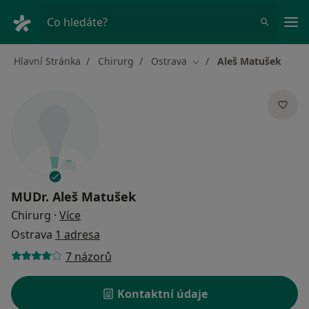
Hla
Co hledáte?
Hlavní Stránka
Chirurg
Ostrava
Aleš Matušek
Změna města
MUDr.
Aleš Matušek
o specializacích
Chirurg
·
Více
Ostrava
1 adresa
7 názorů
Kontaktní údaje