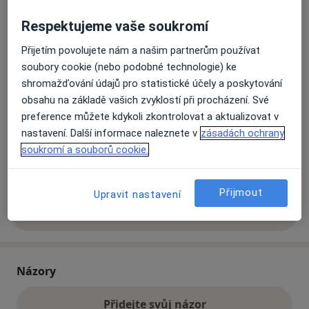
Respektujeme vaše soukromí
Přiblížit mapu
se otevře v nové záložce
Přijetím povolujete nám a našim partnerům používat
soubory cookie (nebo podobné technologie) ke
Dostupnost
Na této adrese online kalendář není aktivní
shromažďování údajů pro statistické účely a poskytování
Co mám v takové situaci udělat?
obsahu na základě vašich zvyklostí při procházení. Své
preference můžete kdykoli zkontrolovat a aktualizovat v
nastavení. Další informace naleznete v
zásadách ochrany
Způsoby platby (soukromé návštěvy)
soukromí a souborů cookie.
Na teto adrese lékař přijímá pacienty na pojišťovnu
Detaily
Přijmout
Upravit nastavení
Více
o adrese
Názory
Přidejte svůj názor