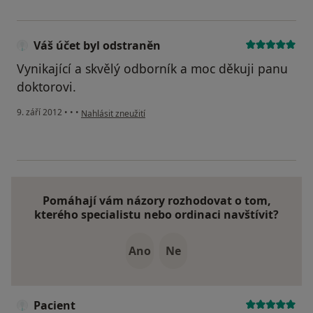
Váš účet byl odstraněn
Vynikající a skvělý odborník a moc děkuji panu
doktorovi.
podle názoru uživatele Váš účet byl odstraněn
9. září 2012
•
•
•
Nahlásit zneužití
Pomáhají vám názory rozhodovat o tom,
kterého specialistu nebo ordinaci navštívit?
Ano
Ne
Pacient