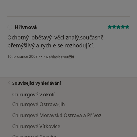
Hřivnová
H
Ochotný, obětavý, věci znalý,současně
přemýšlivý a rychle se rozhodující.
podle názoru uživatele Hřivnová
16. prosince 2008
•
•
•
Nahlásit zneužití
Související vyhledávání
Chirurgové v okolí
Chirurgové Ostrava-Jih
Chirurgové Moravská Ostrava a Přívoz
Chirurgové Vítkovice