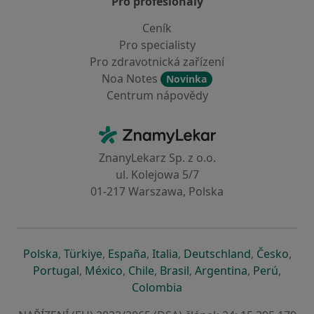
Pro profesionály
Ceník
Pro specialisty
Pro zdravotnická zařízení
Noa Notes
Novinka
Centrum nápovědy
Kontakt
ZnamyLekar - Hlavní stránka
ZnanyLekarz Sp. z o.o.
ul. Kolejowa 5/7
01-217 Warszawa, Polska
se otevře v nové záložce
se otevře v nové záložce
se otevře v nové záložce
se otevře v nové záložce
se otevře v 
se o
Polska
,
Türkiye
,
España
,
Italia
,
Deutschland
,
Česko
,
se otevře v nové záložce
se otevře v nové záložce
se otevře v nové záložce
se otevře v nové záložc
se otevře v 
se ote
Portugal
,
México
,
Chile
,
Brasil
,
Argentina
,
Perú
,
se otevře v nové záložce
Colombia