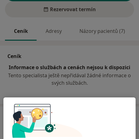
Rezervovat termín
Ceník
Adresy
Názory pacientů (7)
Ceník
Informace o službách a cenách nejsou k dispozici
Tento specialista ještě nepřidával žádné informace o
svých službách.
Adresa
Městská nemocnice Ostrava
Nemocniční 898/20,
Ostrava