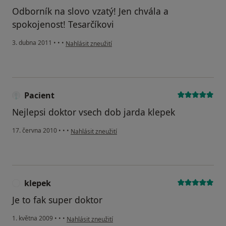
Odborník na slovo vzatý! Jen chvála a
spokojenost! Tesarčíkovi
podle názoru uživatele Pacient
3. dubna 2011
•
•
•
Nahlásit zneužití
Pacient
Nejlepsi doktor vsech dob jarda klepek
podle názoru uživatele Pacient
17. června 2010
•
•
•
Nahlásit zneužití
klepek
K
Je to fak super doktor
podle názoru uživatele klepek
1. května 2009
•
•
•
Nahlásit zneužití