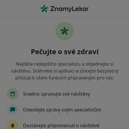
Hla
Chirurg • Vítkovice, Ostrava, moravskoslezský
Filtry
Mapa
Chirurg, Vítkovice, Ostrava
Pečujte o své zdraví
Jak řadíme výsledky vyhledávání?
Najděte nejlepšího specialistu a objednejte si
návštěvu. Stáhněte si aplikaci a získejte bezplatný
Jakou pojišťovnu máte?
přístup k všem funkcím připraveným pro vás:
Všeobecná zdravotní pojišťovna
Zdravotní poj
Snadno spravujte své návštěvy
Odesílejte zprávy svým specialistům
Dostávejte připomenutí o návštěvě