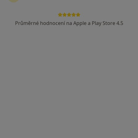
Průměrné hodnocení na Apple a Play Store 4.5
MUDr. Zuzana Vávrová
·
Více
Chirurg
23 názorů
Zalužanského 1192/15, Ostrava
•
Mapa
Vítkovická nemocnice
Tento specialista nenabízí online rezervaci termínu na této adrese.
Rezervovat termín