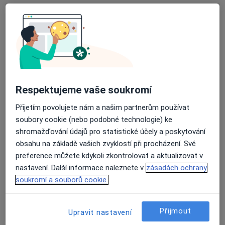
MUDr. Jiří Samlík
·
Více
Chirurg
Velká 17/3051, Ostrava
•
Mapa
Klinika LLC, Plastická chirurgie a laserové léčebně centrum
Tento specialista nenabízí online rezervaci termínu na této adrese.
Rezervovat termín
Respektujeme vaše soukromí
Přijetím povolujete nám a našim partnerům používat
soubory cookie (nebo podobné technologie) ke
shromažďování údajů pro statistické účely a poskytování
obsahu na základě vašich zvyklostí při procházení. Své
preference můžete kdykoli zkontrolovat a aktualizovat v
nastavení. Další informace naleznete v
zásadách ochrany
soukromí a souborů cookie.
Prim. MUDr. Igor Janík
·
Více
Chirurg, Plastický chirurg
Přijmout
Upravit nastavení
58 názorů