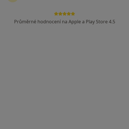
Průměrné hodnocení na Apple a Play Store 4.5
MUDr. Petr Jelínek
Chirurg
12 názorů
listopadu 1790/5, Ostrava
•
Mapa
Fakultní nemocnice Ostrava
Tento specialista nenabízí online rezervaci termínu na této adrese.
Rezervovat termín