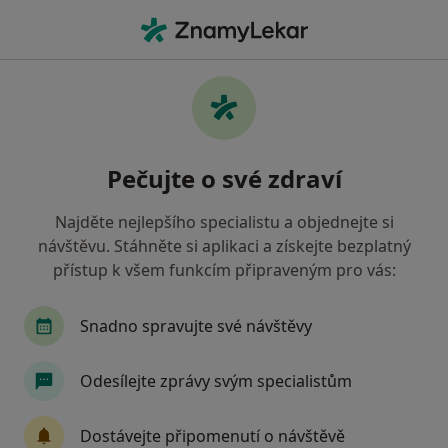
Hla
Chirurg • Vítkovice, Ostrava, moravskoslezský
Filtry
Mapa
Chirurg, Vítkovice, Ostrava
Pečujte o své zdraví
Jak řadíme výsledky vyhledávání?
Najděte nejlepšího specialistu a objednejte si
návštěvu. Stáhněte si aplikaci a získejte bezplatný
Jakou pojišťovnu máte?
přístup k všem funkcím připraveným pro vás:
Všeobecná zdravotní pojišťovna
Zdravotní poj
Snadno spravujte své návštěvy
Odesílejte zprávy svým specialistům
Dostávejte připomenutí o návštěvě