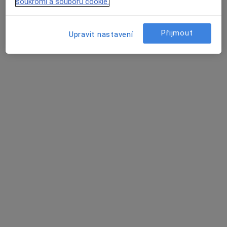
soukromí a souborů cookie.
8 názorů
Šenovská 1829, Petřvald
•
Mapa
Přijmout
Upravit nastavení
ORT-ART, spol. s r.o.
Tato klinika nemá specialisty s dostupnými termíny v online kalendáři
Zobrazit profil
MUDr. Prokop Jiří
Chirurg
8 názorů