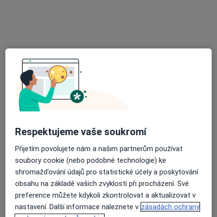
Hornická poliklinika s.r.o.
·
Více
Chirurg, Diabetolog, Diagnostik
44 názorů
Sokolská třída 81, Ostrava
•
Mapa
Hornická poliklinika s.r.o.
Tato klinika nemá specialisty s dostupnými termíny v online kalendáři
Zobrazit profil
Respektujeme vaše soukromí
Přijetím povolujete nám a našim partnerům používat
soubory cookie (nebo podobné technologie) ke
shromažďování údajů pro statistické účely a poskytování
obsahu na základě vašich zvyklostí při procházení. Své
preference můžete kdykoli zkontrolovat a aktualizovat v
ORT-ART, spol. s r.o.
nastavení. Další informace naleznete v
zásadách ochrany
Chirurg, Anesteziolog, Ortoped