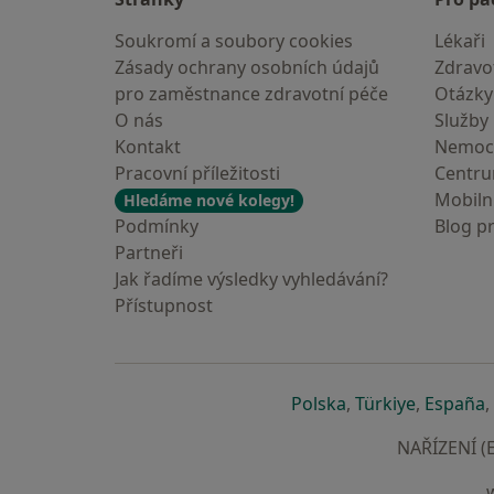
Soukromí a soubory cookies
Lékaři
Zásady ochrany osobních údajů
Zdravot
pro zaměstnance zdravotní péče
Otázky
O nás
Služby
Kontakt
Nemoc
Pracovní příležitosti
Centr
Mobilní
Hledáme nové kolegy!
Podmínky
Blog p
Partneři
Jak řadíme výsledky vyhledávání?
Přístupnost
se otevře v nové 
se otevře
s
Polska
,
Türkiye
,
España
,
NAŘÍZENÍ (E