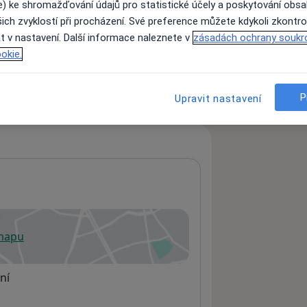
e) ke shromažďování údajů pro statistické účely a poskytování obs
ich zvyklostí při procházení. Své preference můžete kdykoli zkontro
t v nastavení. Další informace naleznete v
zásadách ochrany soukr
ách nejsou k dispozici
okie.
ádné informace o svých službách.
P
Upravit nastavení
 mapu
 otevře v nové záložce
ní