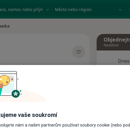
ace, nemoc nebo příjmení
Město nebo region
Kawka
Objednejt
Neaktivní
Dnes
acích
5 Srpen
Tento 
Rezervovat termín
ujeme vaše soukromí
Názory pacientů
ovolujete nám a našim partnerům používat soubory cookie (nebo po