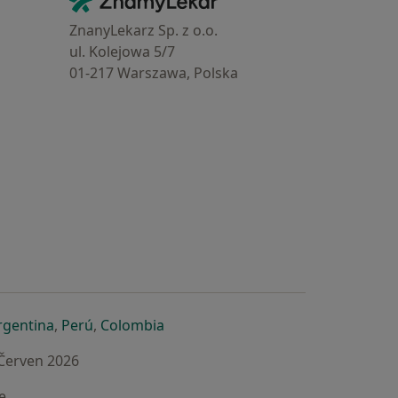
Kontakt
ZnanyLekarz Sp. z o.o.
ul. Kolejowa 5/7
01-217 Warszawa, Polska
e
é záložce
 v nové záložce
otevře v nové záložce
se otevře v nové záložce
se otevře v nové záložce
se otevře v nové záložce
rgentina
,
Perú
,
Colombia
 Červen 2026
e