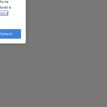
ahu na
lovat a
omí a
řijmout