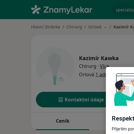
specializ
Hlavní Stránka
Chirurg
Orlová
Kazimír 
Změna města
Kazimír Kawka
o specializ
Chirurg
·
Více
Orlová
1 adresa
Kontaktní údaje
Respekt
Ceník
Adresy
Přijetím p