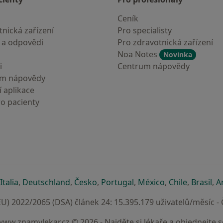
Ceník
nická zařízení
Pro specialisty
 a odpovědi
Pro zdravotnická zařízení
Noa Notes
Novinka
i
Centrum nápovědy
um nápovědy
 aplikace
ro pacienty
záložce
 v nové záložce
e otevře v nové záložce
se otevře v nové záložce
se otevře v nové záložce
se otevře v nové záložce
se otevře v nové záložc
se otevře v nov
se otevře
se 
Italia
,
Deutschland
,
Česko
,
Portugal
,
México
,
Chile
,
Brasil
,
A
U) 2022/2065 (DSA) článek 24: 15.395.179 uživatelů/měsíc -
www.znamylekar.cz © 2026 - Najděte si lékaře a objednejte s