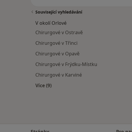
Související vyhledávání
V okolí Orlové
Chirurgové v Ostravě
Chirurgové v Třinci
Chirurgové v Opavě
Chirurgové v Frýdku-Místku
Chirurgové v Karviné
Více (9)
Více v kategorii: V okolí Orlové
Stránky
Pro pa