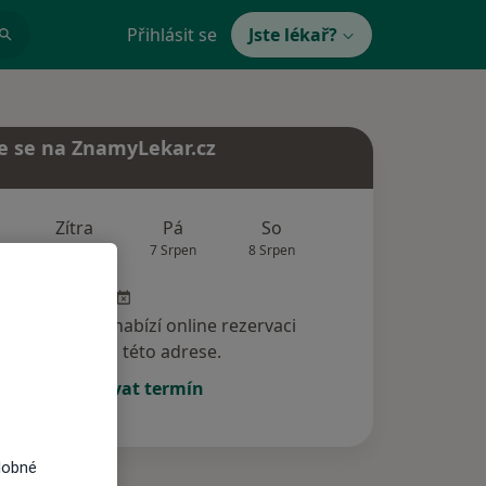
Přihlásit se
Jste lékař?
e se na ZnamyLekar.cz
Zítra
Pá
So
Ne
Po
6 Srpen
7 Srpen
8 Srpen
9 Srpen
10 Srp
specialista nenabízí online rezervaci
termínu na této adrese.
Rezervovat termín
dobné