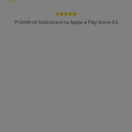
MUDr. Bronislav Firla
Chirurg
Průměrné hodnocení na Apple a Play Store 4.5
25 názorů
Havířov
•
Mapa
Ordinace
Tento specialista nenabízí online rezervaci termínu na této adrese.
Rezervovat termín
MUDr. Daneš Raška