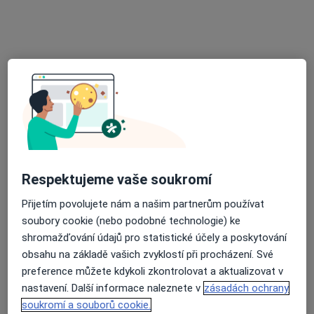
Kaštanová 268, Třinec
•
Mapa
Nemocnice Třinec
Tento specialista nenabízí online rezervaci termínu na této adrese.
Rezervovat termín
Respektujeme vaše soukromí
Přijetím povolujete nám a našim partnerům používat
soubory cookie (nebo podobné technologie) ke
Jiřina Heroková
shromažďování údajů pro statistické účely a poskytování
obsahu na základě vašich zvyklostí při procházení. Své
Chirurg
preference můžete kdykoli zkontrolovat a aktualizovat v
18 názorů
nastavení. Další informace naleznete v
zásadách ochrany
Dělnická 1132/24, Havířov
•
Mapa
soukromí a souborů cookie.
Nemocnice s poliklinikou Havířov, p.o.