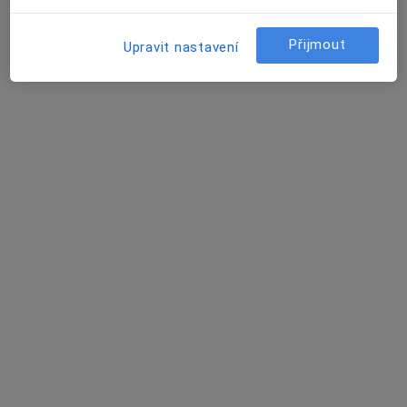
Tento specialista nenabízí online rezervaci termínu na této adrese.
Přijmout
Upravit nastavení
Rezervovat termín
ORT-ART, spol. s r.o.
Chirurg, Anesteziolog, Ortoped
8 názorů
Šenovská 1829, Petřvald
•
Mapa
ORT-ART, spol. s r.o.
Tato klinika nemá specialisty s dostupnými termíny v online kalendáři