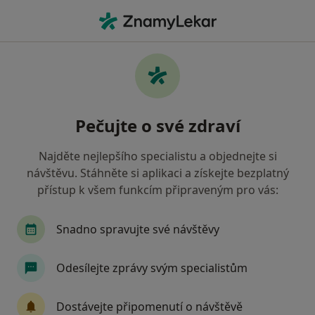
Hla
Chirurg • Český Těšín, moravskoslezský
Filtry
Mapa
Chirurg Český Těšín
Pečujte o své zdraví
Jak řadíme výsledky vyhledávání?
Najděte nejlepšího specialistu a objednejte si
návštěvu. Stáhněte si aplikaci a získejte bezplatný
Jakou pojišťovnu máte?
přístup k všem funkcím připraveným pro vás:
Snadno spravujte své návštěvy
Odesílejte zprávy svým specialistům
Dostávejte připomenutí o návštěvě