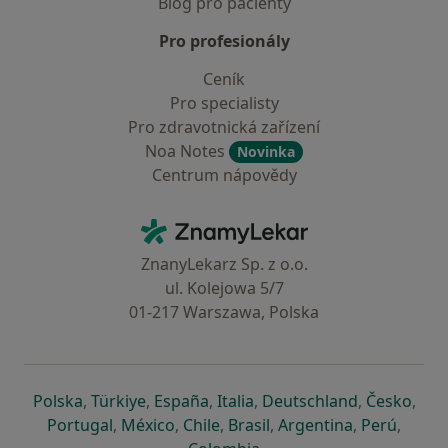
Blog pro pacienty
Pro profesionály
Ceník
Pro specialisty
Pro zdravotnická zařízení
Noa Notes
Novinka
Centrum nápovědy
Kontakt
ZnamyLekar - Hlavní stránka
ZnanyLekarz Sp. z o.o.
ul. Kolejowa 5/7
01-217 Warszawa, Polska
se otevře v nové záložce
se otevře v nové záložce
se otevře v nové záložce
se otevře v nové záložce
se otevře v 
se o
Polska
,
Türkiye
,
España
,
Italia
,
Deutschland
,
Česko
,
se otevře v nové záložce
se otevře v nové záložce
se otevře v nové záložce
se otevře v nové záložc
se otevře v 
se ote
Portugal
,
México
,
Chile
,
Brasil
,
Argentina
,
Perú
,