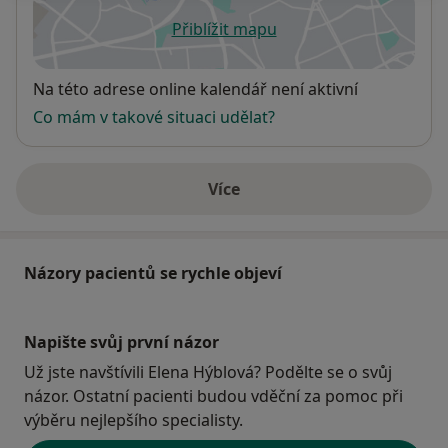
Přiblížit mapu
se otevře v nové záložce
Dostupnost
Na této adrese online kalendář není aktivní
Co mám v takové situaci udělat?
Více
o adrese
Názory pacientů se rychle objeví
Napište svůj první názor
Už jste navštívili Elena Hýblová? Podělte se o svůj
názor. Ostatní pacienti budou vděční za pomoc při
výběru nejlepšího specialisty.