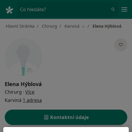
Hla
Co hledáte?
Hlavní Stránka
Chirurg
Karviná
Elena Hýblová
Změna města
Elena Hýblová
o specializacích
Chirurg
·
Více
Karviná
1 adresa
Kontaktní údaje