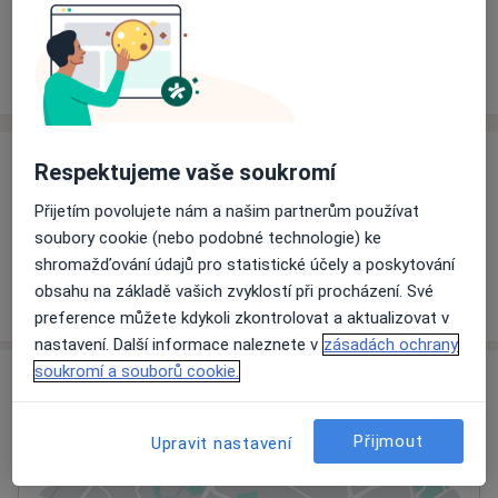
Rezervovat termín
Ceník
Adresy
Názory pacientů
Ceník
Respektujeme vaše soukromí
Informace o službách a cenách nejsou k dispozici
Přijetím povolujete nám a našim partnerům používat
Tento specialista ještě nepřidával žádné informace o
soubory cookie (nebo podobné technologie) ke
svých službách.
shromažďování údajů pro statistické účely a poskytování
obsahu na základě vašich zvyklostí při procházení. Své
preference můžete kdykoli zkontrolovat a aktualizovat v
nastavení. Další informace naleznete v
zásadách ochrany
soukromí a souborů cookie.
Adresa
Ordinace
Přijmout
Upravit nastavení
Karviná