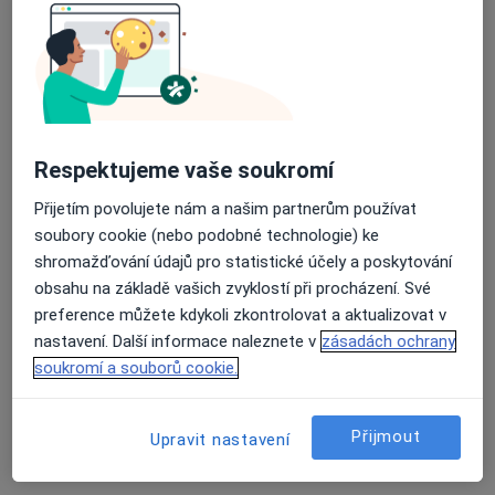
ORT-ART, spol. s r.o.
Tato klinika nemá specialisty s dostupnými termíny v online kalendáři
Zobrazit profil
Respektujeme vaše soukromí
Přijetím povolujete nám a našim partnerům používat
soubory cookie (nebo podobné technologie) ke
shromažďování údajů pro statistické účely a poskytování
obsahu na základě vašich zvyklostí při procházení. Své
preference můžete kdykoli zkontrolovat a aktualizovat v
Martin Bartoň
nastavení. Další informace naleznete v
zásadách ochrany
soukromí a souborů cookie.
Chirurg
11 názorů
Žižkova 2379, Karviná
•
Mapa
Přijmout
Upravit nastavení
Odborný lékař chirurgie