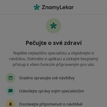
Hla
Chirurg • Karviná, moravskoslezský
Filtry
• 1
Mapa
Doporučení chirurgové s Vojenská zdravotní
Pečujte o své zdraví
pojišťovna ČR Karviná
Jak řadíme výsledky vyhledávání?
Najděte nejlepšího specialistu a objednejte si
návštěvu. Stáhněte si aplikaci a získejte bezplatný
přístup k všem funkcím připraveným pro vás:
Snadno spravujte své návštěvy
Odesílejte zprávy svým specialistům
MUDr. Vladimír Dvořák
Dostávejte připomenutí o návštěvě
Chirurg