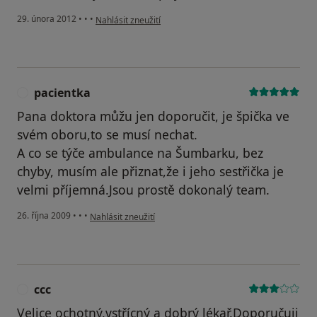
podle názoru uživatele Dittrichova
29. února 2012
•
•
•
Nahlásit zneužití
pacientka
P
Pana doktora můžu jen doporučit, je špička ve
svém oboru,to se musí nechat.
A co se týče ambulance na Šumbarku, bez
chyby, musím ale přiznat,že i jeho sestřička je
velmi příjemná.Jsou prostě dokonalý team.
podle názoru uživatele pacientka
26. října 2009
•
•
•
Nahlásit zneužití
ccc
C
Velice ochotný,vstřícný a dobrý lékař.Doporučuji