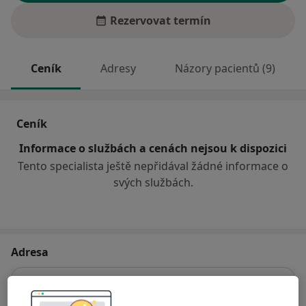
Rezervovat termín
Ceník
Adresy
Názory pacientů (9)
Ceník
Informace o službách a cenách nejsou k dispozici
Tento specialista ještě nepřidával žádné informace o
svých službách.
Adresa
Chirurgická ordinace s.r.o.
Kochova 2/1227,
Havířov
73601