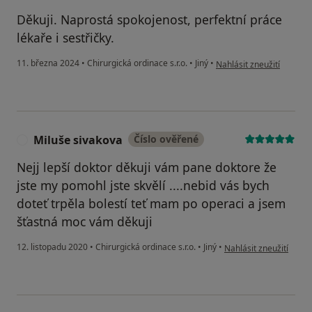
Děkuji. Naprostá spokojenost, perfektní práce
lékaře i sestřičky.
podle názoru uživatele Py
11. března 2024
•
Chirurgická ordinace s.r.o.
•
Jiný
•
Nahlásit zneužití
Miluše sivakova
Číslo ověřené
M
Nejj lepší doktor děkuji vám pane doktore že
jste my pomohl jste skvělí ....nebid vás bych
doteť trpěla bolestí teť mam po operaci a jsem
šťastná moc vám děkuji
podle názoru uživatele
12. listopadu 2020
•
Chirurgická ordinace s.r.o.
•
Jiný
•
Nahlásit zneužití