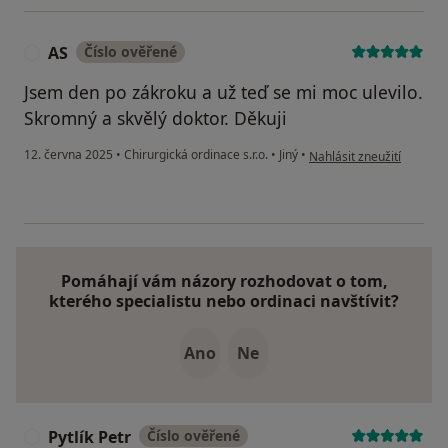
AS
Číslo ověřené
A
Jsem den po zákroku a už teď se mi moc ulevilo.
Skromný a skvělý doktor. Děkuji
podle názoru uživatele A
12. června 2025
•
Chirurgická ordinace s.r.o.
•
Jiný
•
Nahlásit zneužití
Pomáhají vám názory rozhodovat o tom,
kterého specialistu nebo ordinaci navštívit?
Ano
Ne
Pytlík Petr
Číslo ověřené
P