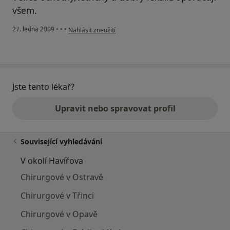
všem.
podle názoru uživatele ccc
27. ledna 2009
•
•
•
Nahlásit zneužití
Jste tento lékař?
Upravit nebo spravovat profil
Související vyhledávání
V okolí Havířova
Chirurgové v Ostravě
Chirurgové v Třinci
Chirurgové v Opavě