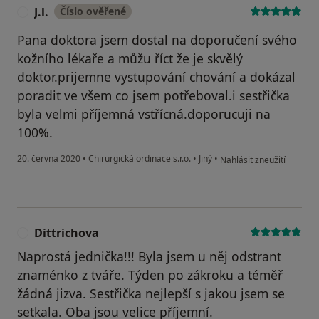
J.l.
Číslo ověřené
J
Pana doktora jsem dostal na doporučení svého
kožního lékaře a můžu říct že je skvělý
doktor.prijemne vystupování chování a dokázal
poradit ve všem co jsem potřeboval.i sestřička
byla velmi příjemná vstřícná.doporucuji na
100%.
podle názoru uživatele J.l
20. června 2020
•
Chirurgická ordinace s.r.o.
•
Jiný
•
Nahlásit zneužití
Dittrichova
D
Naprostá jednička!!! Byla jsem u něj odstrant
znaménko z tváře. Týden po zákroku a téměř
žádná jizva. Sestřička nejlepší s jakou jsem se
setkala. Oba jsou velice příjemní.