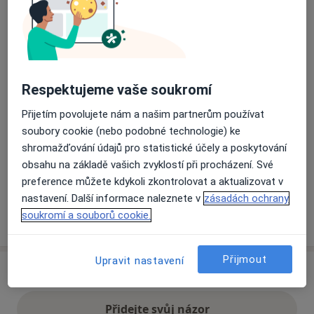
Přiblížit mapu
se otevře v nové záložce
Dostupnost
Na této adrese online kalendář není aktivní
Respektujeme vaše soukromí
Co mám v takové situaci udělat?
Přijetím povolujete nám a našim partnerům používat
soubory cookie (nebo podobné technologie) ke
Způsoby platby (soukromé návštěvy)
shromažďování údajů pro statistické účely a poskytování
Na teto adrese lékař přijímá pacienty na pojišťovnu
obsahu na základě vašich zvyklostí při procházení. Své
Detaily
preference můžete kdykoli zkontrolovat a aktualizovat v
nastavení. Další informace naleznete v
zásadách ochrany
soukromí a souborů cookie.
Více
o adrese
Přijmout
Upravit nastavení
Názory
Přidejte svůj názor