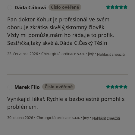
Dáda Cábová
Číslo ověřené
D
Pan doktor Kohut je profesionál ve svém
oboru.Je zkrátka skvělý,skromný člověk.
Vždy mi pomůže,mám ho ráda,je to profik.
Sestřička,taky skvělá.Dáda C.Český Těšín
podle názoru uživatel
23. července 2026
•
Chirurgická ordinace s.r.o.
•
Jiný
•
Nahlásit zneužití
Marek Filo
Číslo ověřené
M
Vynikající lékař. Rychle a bezbolestně pomohl s
problémem.
podle názoru uživatele Ma
30. dubna 2026
•
Chirurgická ordinace s.r.o.
•
Jiný
•
Nahlásit zneužití