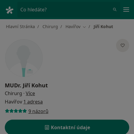
Hla
Co hledáte?
Hlavní Stránka
Chirurg
Havířov
Jiří Kohut
Změna města
MUDr.
Jiří Kohut
o specializacích
Chirurg
·
Více
Havířov
1 adresa
9 názorů
Kontaktní údaje