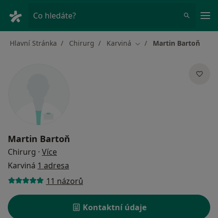
Hla
Co hledáte?
Hlavní Stránka
Chirurg
Karviná
Martin Bartoň
Změna města
Martin Bartoň
o specializacích
Chirurg
·
Více
Karviná
1 adresa
11 názorů
Kontaktní údaje