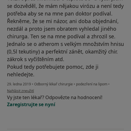
se dozvěděl, že mám nějakou virózu a není tedy
potřeba aby se na mne pan doktor podíval.
Řekněme, že se mi názor, ani doba objednání,
nezdál a proto jsem obratem vyhledal jiného
chirurga. Ten se na mne podíval a zhrozil se.
Jednalo se o atherom s velkým množstvím hnisu
(0,5l tekutiny) a perfektní zánět, okamžitý chir.
zákrok s vyčištěním atd.
Pokud tedy potřebujete pomoc, zde ji
nehledejte.
29. ledna 2019
•
Odborný lékař chirurgie
•
podezření na lipom
•
podle názoru uživatele Váš účet byl odstraněn
Nahlásit zneužití
Vy jste ten lékař? Odpovězte na hodnocení!
Zaregistrujte se nyní