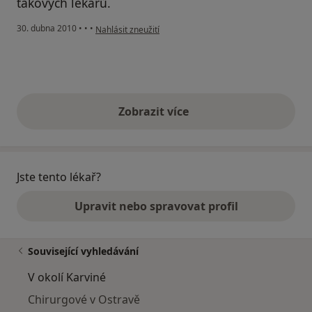
takových lékařů.
podle názoru uživatele Pacient
30. dubna 2010
•
•
•
Nahlásit zneužití
Zobrazit více
výše uvedené názory
Jste tento lékař?
Upravit nebo spravovat profil
Související vyhledávání
V okolí Karviné
Chirurgové v Ostravě