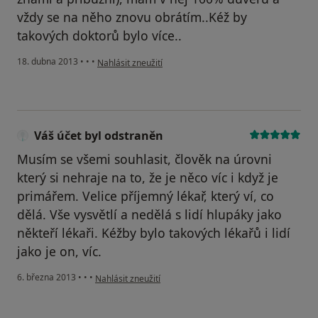
vždy se na něho znovu obrátím..Kéž by
takových doktorů bylo více..
podle názoru uživatele Váš účet byl odstraněn
18. dubna 2013
•
•
•
Nahlásit zneužití
Váš účet byl odstraněn
Musím se všemi souhlasit, člověk na úrovni
který si nehraje na to, že je něco víc i když je
primářem. Velice příjemný lékař, který ví, co
dělá. Vše vysvětlí a nedělá s lidí hlupáky jako
někteří lékaři. Kéžby bylo takových lékařů i lidí
jako je on, víc.
podle názoru uživatele Váš účet byl odstraněn
6. března 2013
•
•
•
Nahlásit zneužití