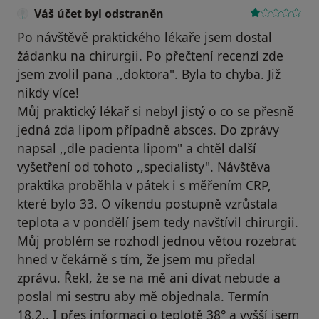
Váš účet byl odstraněn
Po návštěvě praktického lékaře jsem dostal
žádanku na chirurgii. Po přečtení recenzí zde
jsem zvolil pana ,,doktora". Byla to chyba. Již
nikdy více!
Můj praktický lékař si nebyl jistý o co se přesně
jedná zda lipom případně absces. Do zprávy
napsal ,,dle pacienta lipom" a chtěl další
vyšetření od tohoto ,,specialisty". Návštěva
praktika proběhla v pátek i s měřením CRP,
které bylo 33. O víkendu postupně vzrůstala
teplota a v pondělí jsem tedy navštívil chirurgii.
Můj problém se rozhodl jednou větou rozebrat
hned v čekárně s tím, že jsem mu předal
zprávu. Řekl, že se na mě ani dívat nebude a
poslal mi sestru aby mě objednala. Termín
18.2.. I přes informaci o teplotě 38° a vyšší jsem