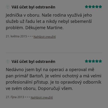
Váš účet byl odstraněn
Jednička v oboru. Naše rodina využívá jeho
služeb už řadu let a nikdy nebyl sebemenší
problém. Děkujeme Martine.
podle názoru uživatele Váš účet byl odstraněn
21. května 2015
•
•
•
Nahlásit zneužití
Váš účet byl odstraněn
Nedávno jsem byl na operaci a operoval mě
pan primář Bartoň. Je velmi ochotný a má velmi
profesionální přístup. Je to opravdový odborník
ve svém oboru, Doporučuji všem.
podle názoru uživatele Váš účet byl odstraněn
27. října 2013
•
•
•
Nahlásit zneužití