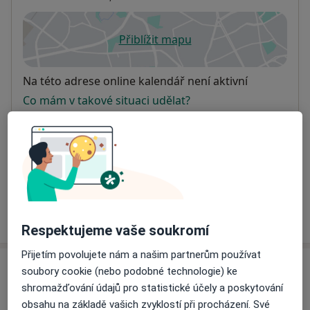
Přiblížit mapu
se otevře v nové záložce
Dostupnost
Na této adrese online kalendář není aktivní
Co mám v takové situaci udělat?
Způsoby platby (soukromé návštěvy)
Na teto adrese lékař přijímá pacienty na pojišťovnu
Detaily
Více
o adrese
Respektujeme vaše soukromí
Přijetím povolujete nám a našim partnerům používat
Názory
soubory cookie (nebo podobné technologie) ke
shromažďování údajů pro statistické účely a poskytování
Přidejte svůj názor
obsahu na základě vašich zvyklostí při procházení. Své