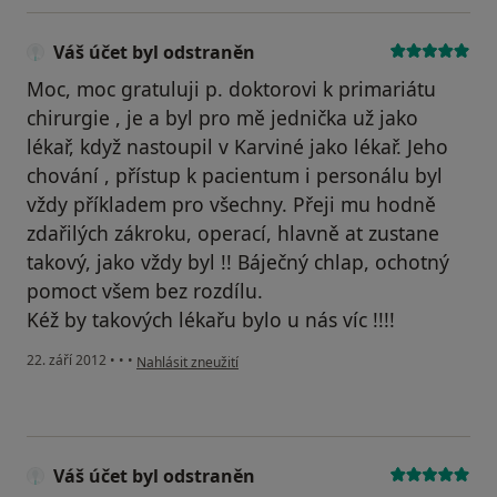
Váš účet byl odstraněn
Moc, moc gratuluji p. doktorovi k primariátu
chirurgie , je a byl pro mě jednička už jako
lékař, když nastoupil v Karviné jako lékař. Jeho
chování , přístup k pacientum i personálu byl
vždy příkladem pro všechny. Přeji mu hodně
zdařilých zákroku, operací, hlavně at zustane
takový, jako vždy byl !! Báječný chlap, ochotný
pomoct všem bez rozdílu.
Kéž by takových lékařu bylo u nás víc !!!!
podle názoru uživatele Váš účet byl odstraněn
22. září 2012
•
•
•
Nahlásit zneužití
Váš účet byl odstraněn