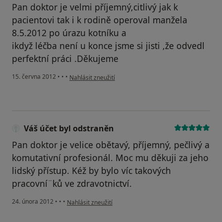
Pan doktor je velmi příjemný,citlivý jak k
pacientovi tak i k rodině operoval manžela
8.5.2012 po úrazu kotníku a
ikdyž léčba není u konce jsme si jisti ,že odvedl
perfektní práci .Děkujeme
podle názoru uživatele Váš účet byl odstraněn
15. června 2012
•
•
•
Nahlásit zneužití
Váš účet byl odstraněn
Pan doktor je velice obětavý, příjemný, pečlivý a
komutativní profesionál. Moc mu děkuji za jeho
lidský přístup. Kéž by bylo víc takových
pracovní¨ků ve zdravotnictví.
podle názoru uživatele Váš účet byl odstraněn
24. února 2012
•
•
•
Nahlásit zneužití