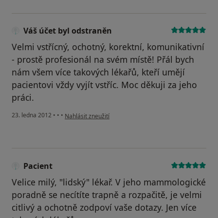
Váš účet byl odstraněn
Velmi vstřícný, ochotný, korektní, komunikativní
- prostě profesionál na svém místě! Přál bych
nám všem více takových lékařů, kteří umějí
pacientovi vždy vyjít vstříc. Moc děkuji za jeho
práci.
podle názoru uživatele Váš účet byl odstraněn
23. ledna 2012
•
•
•
Nahlásit zneužití
Pacient
Velice milý, "lidský" lékař. V jeho mammologické
poradně se necítíte trapně a rozpačitě, je velmi
citlivý a ochotně zodpoví vaše dotazy. Jen více