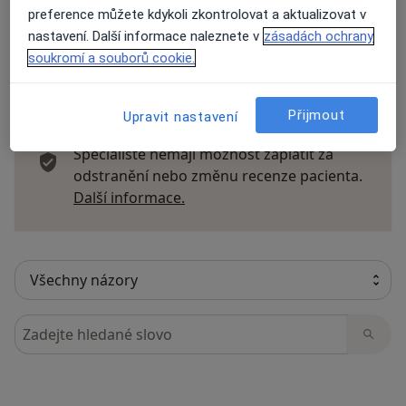
preference můžete kdykoli zkontrolovat a aktualizovat v
nastavení. Další informace naleznete v
zásadách ochrany
soukromí a souborů cookie.
11 názorů
Přijmout
Upravit nastavení
Recenze pacientů jsou pro nás důležité.
Specialisté nemají možnost zaplatit za
odstranění nebo změnu recenze pacienta.
Další informace o názorech
Další informace.
Hledejte v názorech