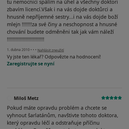
tu nemocnici spálím na úhel a všechny doktori
zbavím licencí.Však i na vás dojde doktůrci a
hnusně nepříjemné sestry...i na vás dojde boží
mlejn !!!!!!!za své činy a neschopnost a hnusné
chování budete odměněni tak jak vám náleží
!!!!!!!!!!!!!!!!!!!!!!!!!!
podle názoru uživatele Váš účet byl odstraněn
1. dubna 2010
•
•
•
Nahlásit zneužití
Vy jste ten lékař? Odpovězte na hodnocení!
Zaregistrujte se nyní
Miloš Metz
M
Pokud máte opravdu problém a chcete se
vyhnout šarlatánům, navštivte tohoto doktora,
který opravdu léčí a odstraňuje příčinu