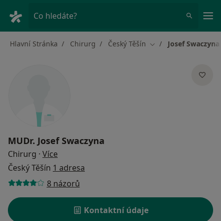
Hla
Co hledáte?
Hlavní Stránka
Chirurg
Český Těšín
Josef Swaczyna
Změna města
MUDr.
Josef Swaczyna
o specializacích
Chirurg
·
Více
Český Těšín
1 adresa
8 názorů
Kontaktní údaje