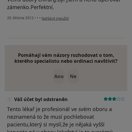
zámenko.Perfektní.
podle názoru uživatele Váš účet byl odstraněn
20. března 2012
•
•
•
Nahlásit zneužití
Pomáhají vám názory rozhodovat o tom,
kterého specialistu nebo ordinaci navštívit?
Ano
Ne
Váš účet byl odstraněn
Tento lékař je profesionál ve svém oboru a
neznamená to že musí pochlebovat
pacientu,který si myslí,že je nějaká vyšší