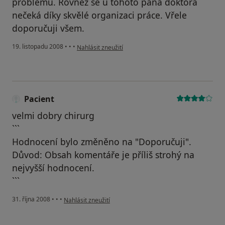
problému. Rovněž se u tohoto pana doktora
nečeká díky skvělé organizaci práce. Vřele
doporučuji všem.
podle názoru uživatele Miloš Metz
19. listopadu 2008
•
•
•
Nahlásit zneužití
Pacient
velmi dobry chirurg
```
Hodnocení bylo změněno na "Doporučuji".
Důvod: Obsah komentáře je příliš strohý na
nejvyšší hodnocení.
```
podle názoru uživatele Pacient
31. října 2008
•
•
•
Nahlásit zneužití