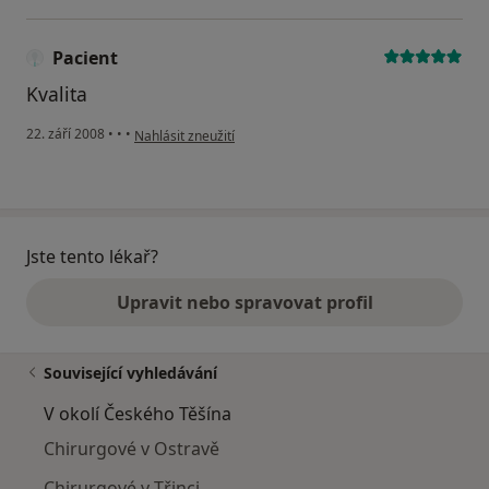
Pacient
Kvalita
podle názoru uživatele Pacient
22. září 2008
•
•
•
Nahlásit zneužití
Jste tento lékař?
Upravit nebo spravovat profil
Související vyhledávání
V okolí Českého Těšína
Chirurgové v Ostravě
Chirurgové v Třinci