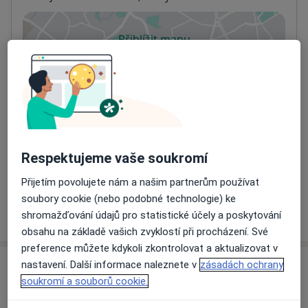
Přiblížit mapu
se otevře v nové záložce
Dostupnost
Na této adrese online kalendář není aktivní
Co mám v takové situaci udělat?
Způsoby platby (soukromé návštěvy)
Respektujeme vaše soukromí
Na teto adrese lékař přijímá pacienty na pojišťovnu
Detaily
Přijetím povolujete nám a našim partnerům používat
soubory cookie (nebo podobné technologie) ke
Více
shromažďování údajů pro statistické účely a poskytování
o adrese
obsahu na základě vašich zvyklostí při procházení. Své
preference můžete kdykoli zkontrolovat a aktualizovat v
nastavení. Další informace naleznete v
zásadách ochrany
Názory
soukromí a souborů cookie.
Přidejte svůj názor