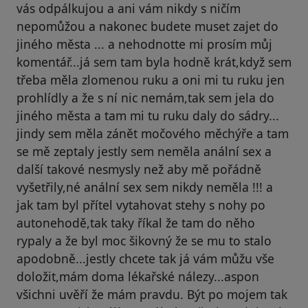
vás odpálkujou a ani vám nikdy s ničím
nepomůžou a nakonec budete muset zajet do
jiného města ... a nehodnotte mi prosím můj
komentář...já sem tam byla hodně krát,když sem
třeba měla zlomenou ruku a oni mi tu ruku jen
prohlídly a že s ní nic nemám,tak sem jela do
jiného města a tam mi tu ruku daly do sádry...
jindy sem měla zánět močového měchýře a tam
se mě zeptaly jestly sem neměla anální sex a
další takové nesmysly než aby mě pořádně
vyšetřily,né anální sex sem nikdy neměla !!! a
jak tam byl přítel vytahovat stehy s nohy po
autonehodě,tak taky říkal že tam do něho
rypaly a že byl moc šikovný že se mu to stalo
apodobně...jestly chcete tak já vám můžu vše
doložit,mám doma lékařské nálezy...aspon
všichni uvěří že mám pravdu. Být po mojem tak