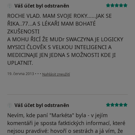
Váš účet byl odstraněn
ROCHE VLAD. MAM SVOJE ROKY......JAK SE
ŘIKA..77...A S LÉKAŘI MAM BOHATÉ
ZKUŠENOSTI
A MOHU ŘICÍ ŽE MUDr SWACZYNA JE LOGICKY
MYSICI ČLOVĚK S VELKOU INTELIGENCI A
MEDICINAJE JEN JEDNA S MOŽNOSTI KDE JI
UPLATNIT.
podle názoru uživatele Váš účet byl odstraněn
19. června 2013
•
•
•
Nahlásit zneužití
Váš účet byl odstraněn
Nevím, kde paní "Markéta" byla - v jejím
komentáři je sposta fatktických informací, které
nejsou pravdivé: hovoří o sestrách a já vím, že