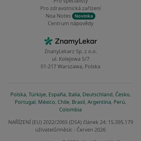
Pro specialisty
Pro zdravotnická zařízení
Noa Notes
Novinka
Centrum nápovědy
Kontakt
ZnamyLekar - Hlavní stránka
ZnanyLekarz Sp. z o.o.
ul. Kolejowa 5/7
01-217 Warszawa, Polska
se otevře v nové záložce
se otevře v nové záložce
se otevře v nové záložce
se otevře v nové záložce
se otevře v 
se o
Polska
,
Türkiye
,
España
,
Italia
,
Deutschland
,
Česko
,
se otevře v nové záložce
se otevře v nové záložce
se otevře v nové záložce
se otevře v nové záložc
se otevře v 
se ote
Portugal
,
México
,
Chile
,
Brasil
,
Argentina
,
Perú
,
se otevře v nové záložce
Colombia
NAŘÍZENÍ (EU) 2022/2065 (DSA) článek 24: 15.395.179
uživatelů/měsíc - Červen 2026