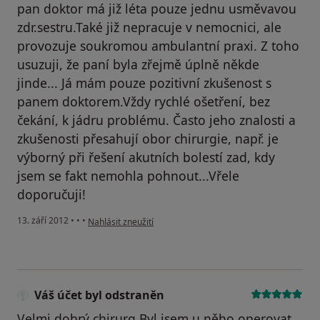
pan doktor má již léta pouze jednu usměvavou
zdr.sestru.Také již nepracuje v nemocnici, ale
provozuje soukromou ambulantní praxi. Z toho
usuzuji, že paní byla zřejmě úplně někde
jinde... Já mám pouze pozitivní zkušenost s
panem doktorem.Vždy rychlé ošetření, bez
čekání, k jádru problému. Často jeho znalosti a
zkušenosti přesahují obor chirurgie, např. je
výborný při řešení akutních bolestí zad, kdy
jsem se fakt nemohla pohnout...Vřele
doporučuji!
podle názoru uživatele Váš účet byl odstraněn
13. září 2012
•
•
•
Nahlásit zneužití
Váš účet byl odstraněn
Velmi dobrý chirurg.Byl jsem u něho operovat