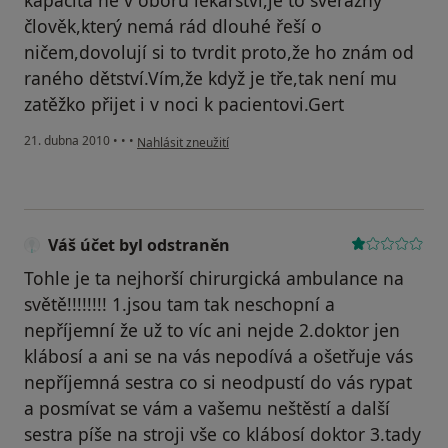
kapacita né v oboru lekařství,je to sverázný
člověk,který nemá rád dlouhé řeší o
ničem,dovolují si to tvrdit proto,že ho znám od
raného dětství.Vím,že když je tře,tak není mu
zatěžko přijet i v noci k pacientovi.Gert
podle názoru uživatele Váš účet byl odstraněn
21. dubna 2010
•
•
•
Nahlásit zneužití
Váš účet byl odstraněn
Tohle je ta nejhorší chirurgická ambulance na
světě!!!!!!!! 1.jsou tam tak neschopní a
nepříjemní že už to víc ani nejde 2.doktor jen
klábosí a ani se na vás nepodívá a ošetřuje vás
nepříjemná sestra co si neodpustí do vás rypat
a posmívat se vám a vašemu neštěstí a další
sestra píše na stroji vše co klábosí doktor 3.tady