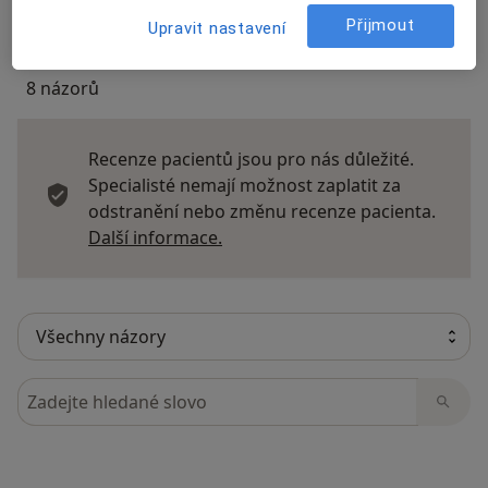
Přijmout
Upravit nastavení
8 názorů
Recenze pacientů jsou pro nás důležité.
Specialisté nemají možnost zaplatit za
odstranění nebo změnu recenze pacienta.
Další informace o názorech
Další informace.
Hledejte v názorech