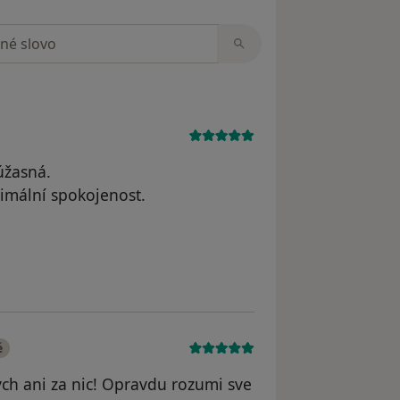
zorech
úžasná.
ximální spokojenost.
na K.
é
ych ani za nic! Opravdu rozumi sve