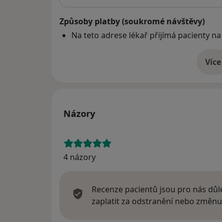
Způsoby platby (soukromé návštěvy)
Na teto adrese lékař přijímá pacienty na
Více
o 
Názory
4 názory
Recenze pacientů jsou pro nás důle
zaplatit za odstranění nebo změnu