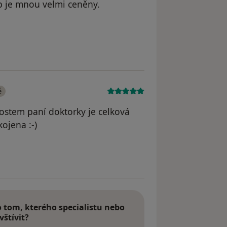
tup je mnou velmi ceněny.
 Váš účet byl odstraněn
é
nostem paní doktorky je celková
ojena :-)
áš účet byl odstraněn
tom, kterého specialistu nebo
vštívit?