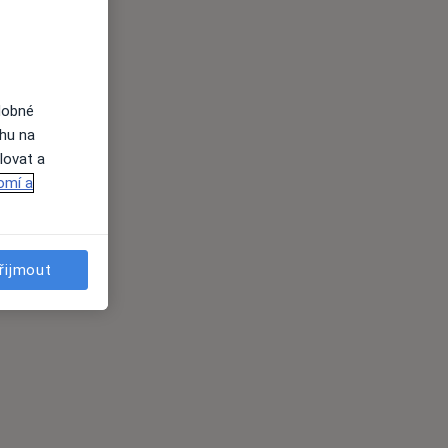
dobné
ahu na
lovat a
omí a
řijmout