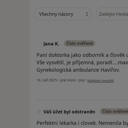
Hledejte v ná
Jana K.
Číslo ověřené
J
Paní doktorka jako odborník a člověk 
Vše vysvětlí, je příjemná, poradí....ma
Gynekologická ambulance Havířov.
podle názoru uživatele Ja
16. září 2025
•
jiné místo
•
Jiný
•
Nahlásit zneužití
Váš účet byl odstraněn
Číslo ověřen
Perfektni lekarka i clovek. Nemenila b