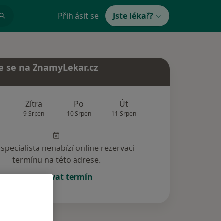
Přihlásit se
Jste lékař?
e se na ZnamyLekar.cz
Zítra
Po
Út
St
Čt
9 Srpen
10 Srpen
11 Srpen
12 Srpen
13 Srp
specialista nenabízí online rezervaci
termínu na této adrese.
Rezervovat termín