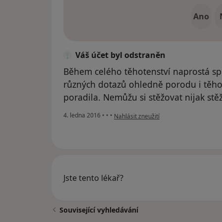
Ano
Váš účet byl odstraněn
Během celého těhotenství naprostá sp
různých dotazů ohledně porodu i těhot
poradila. Nemůžu si stěžovat nijak stěž
podle názoru uživatele Váš účet byl od
4. ledna 2016
•
•
•
Nahlásit zneužití
Jste tento lékař?
Související vyhledávání