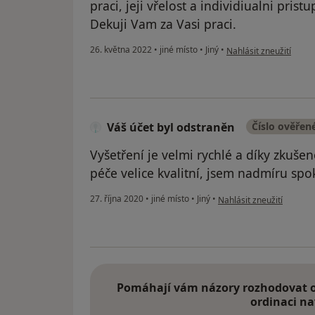
praci, jeji vřelost a individiualni pris
Dekuji Vam za Vasi praci.
podle názoru uživatele
26. května 2022
•
jiné místo
•
Jiný
•
Nahlásit zneužití
Váš účet byl odstraněn
Číslo ověřen
Vyšetření je velmi rychlé a díky zkuše
péče velice kvalitní, jsem nadmíru spok
podle názoru uživatele V
27. října 2020
•
jiné místo
•
Jiný
•
Nahlásit zneužití
Pomáhají vám názory rozhodovat o 
ordinaci na