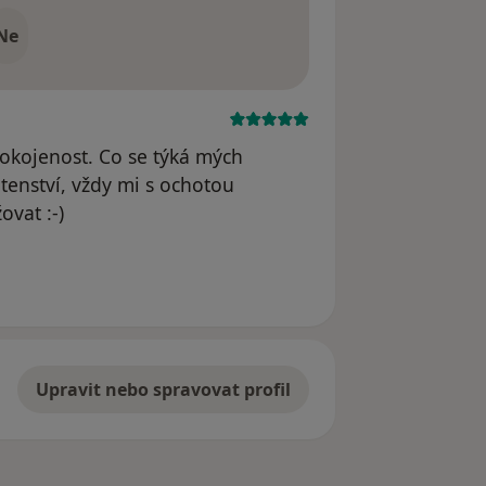
Ne
okojenost. Co se týká mých
enství, vždy mi s ochotou
ovat :-)
straněn
Upravit nebo spravovat profil