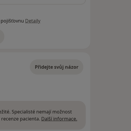
 pojišťovnu
Detaily
adrese
Přidejte svůj názor
žité. Specialisté nemají možnost
Další informace o názor
 recenze pacienta.
Další informace.