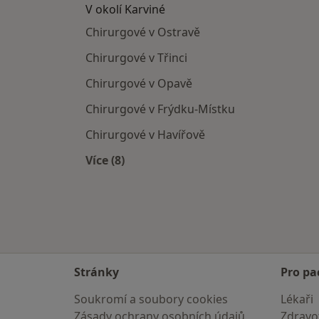
V okolí Karviné
Chirurgové v Ostravě
Chirurgové v Třinci
Chirurgové v Opavě
Chirurgové v Frýdku-Místku
Chirurgové v Havířově
Více (8)
Více v kategorii: V okolí Karviné
Stránky
Pro pa
Soukromí a soubory cookies
Lékaři
Zásady ochrany osobních údajů
Zdravot