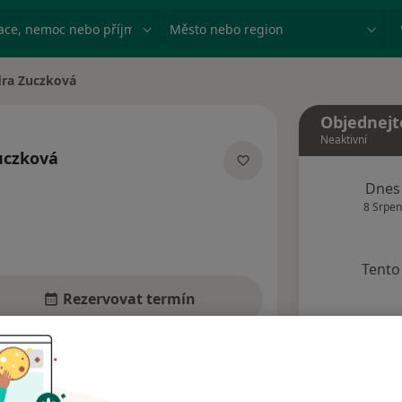
ace, nemoc nebo příjmení
Město nebo region
ra Zuczková
Objednejt
Neaktivní
uczková
acích
Dnes
8 Srpen
Tento 
Rezervovat termín
Názory pacientů (4)