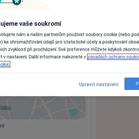
ujeme vaše soukromí
ách nejsou k dispozici
ádné informace o svých službách.
ovolujete nám a našim partnerům používat soubory cookie (nebo po
e) ke shromažďování údajů pro statistické účely a poskytování obs
ich zvyklostí při procházení. Své preference můžete kdykoli zkontro
t v nastavení. Další informace naleznete v
zásadách ochrany soukr
okie.
-Ráj
P
Upravit nastavení
 mapu
 otevře v nové záložce
ní