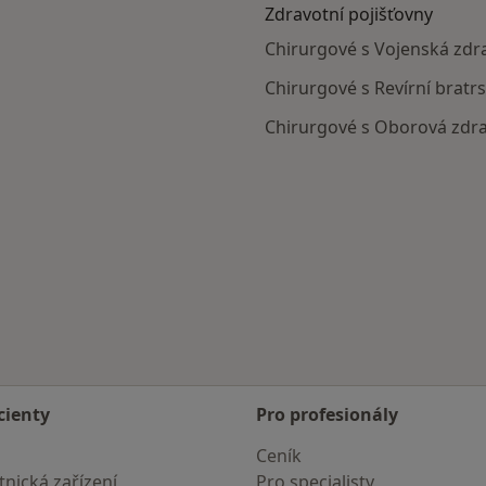
Zdravotní pojišťovny
Chirurgové s Vojenská zdra
Chirurgové s Revírní bratr
Chirurgové s Oborová zdrav
cienty
Pro profesionály
Ceník
nická zařízení
Pro specialisty