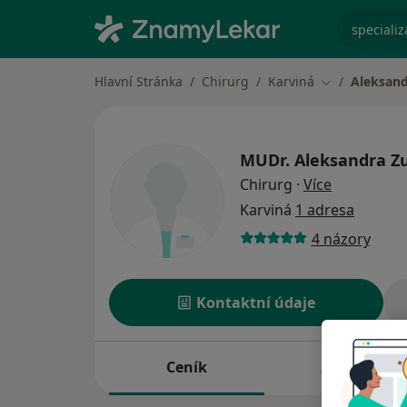
specializ
Hlavní Stránka
Chirurg
Karviná
Aleksand
Změna města
MUDr.
Aleksandra Z
o specializ
Chirurg
·
Více
Karviná
1 adresa
4 názory
Kontaktní údaje
Ceník
Adresy