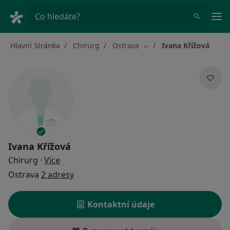
Hla
Co hledáte?
Hlavní Stránka
Chirurg
Ostrava
Ivana Křížová
Změna města
Ivana Křížová
o specializacích
Chirurg
·
Více
Ostrava
2 adresy
Kontaktní údaje