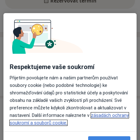
Rezervovat termín
Ceník
Adresy
Názory pacientů
Ceník
Informace o službách a cenách nejsou k dispozici
Respektujeme vaše soukromí
Tento specialista ještě nepřidával žádné informace o
svých službách.
Přijetím povolujete nám a našim partnerům používat
soubory cookie (nebo podobné technologie) ke
shromažďování údajů pro statistické účely a poskytování
obsahu na základě vašich zvyklostí při procházení. Své
Adresy (2)
preference můžete kdykoli zkontrolovat a aktualizovat v
nastavení. Další informace naleznete v
zásadách ochrany
Adresa 1
Adresa 2
soukromí a souborů cookie.