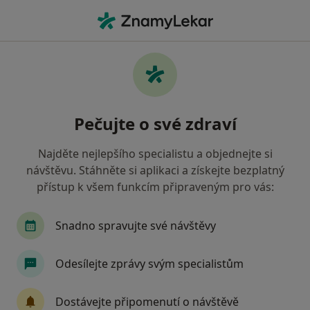
Hla
Praktický Lékař • Olomouc, olomoucký
Filtry
• 1
Mapa
Doporučení praktičtí lékaři s
Pečujte o své zdraví
Zaměstnanecká pojišťovna Škoda Olomouc
Jak řadíme výsledky vyhledávání?
Najděte nejlepšího specialistu a objednejte si
návštěvu. Stáhněte si aplikaci a získejte bezplatný
přístup k všem funkcím připraveným pro vás:
Snadno spravujte své návštěvy
Odesílejte zprávy svým specialistům
MUDr. Jana Bomberová
Dostávejte připomenutí o návštěvě
Praktický lékař