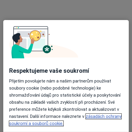
Jižní 13, Olomouc
•
Mapa
Praktický lékař pro dospělé
Tento specialista nenabízí online rezervaci termínu na této adrese.
Rezervovat termín
Respektujeme vaše soukromí
Přijetím povolujete nám a našim partnerům používat
soubory cookie (nebo podobné technologie) ke
shromažďování údajů pro statistické účely a poskytování
Milan Veselý
obsahu na základě vašich zvyklostí při procházení. Své
preference můžete kdykoli zkontrolovat a aktualizovat v
Praktický lékař, Internista
nastavení. Další informace naleznete v
zásadách ochrany
Sušilovo náměstí 5, Olomouc
•
Mapa
soukromí a souborů cookie.
Vojenská nemocnice Olomouc