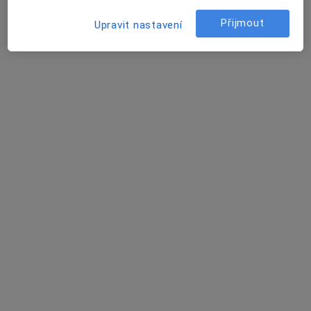
Tento specialista nenabízí online rezervaci termínu na této adrese.
Přijmout
Upravit nastavení
Rezervovat termín
MUDr. Ludmila Hrušková
Praktický lékař
12 názorů
Kateřinská 13, Olomouc
•
Mapa
Praktický lékař pro dospělé
Tento specialista nenabízí online rezervaci termínu na této adrese.