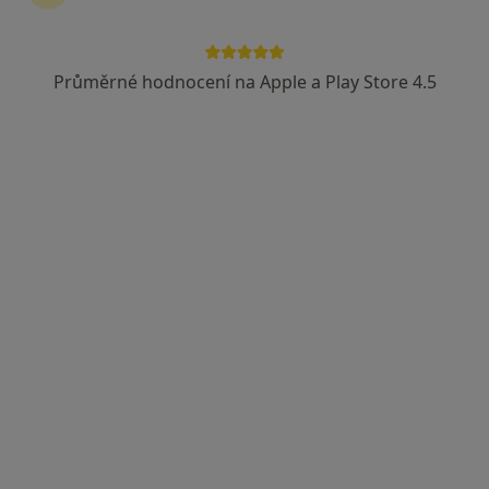
62 názorů
Fischerova 9, Olomouc
•
Mapa
Průměrné hodnocení na Apple a Play Store 4.5
Najdete nás - příjezd ze Slavonínské ulice na velké parkoviště, autobus MHD č. 16, zastávka Slavonínská
Tento specialista nenabízí online rezervaci termínu na této adrese.
Rezervovat termín
MUDr. Jiří Novák
Praktický lékař
10 názorů