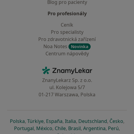
Blog pro pacienty
Pro profesionály
Ceník
Pro specialisty
Pro zdravotnická zařízení
Noa Notes
Novinka
Centrum nápovědy
Kontakt
ZnamyLekar - Hlavní stránka
ZnanyLekarz Sp. z o.o.
ul. Kolejowa 5/7
01-217 Warszawa, Polska
se otevře v nové záložce
se otevře v nové záložce
se otevře v nové záložce
se otevře v nové záložce
se otevře v 
se o
Polska
,
Türkiye
,
España
,
Italia
,
Deutschland
,
Česko
,
se otevře v nové záložce
se otevře v nové záložce
se otevře v nové záložce
se otevře v nové záložc
se otevře v 
se ote
Portugal
,
México
,
Chile
,
Brasil
,
Argentina
,
Perú
,