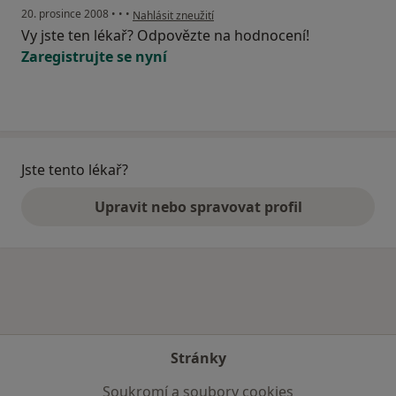
podle názoru uživatele Pacient
20. prosince 2008
•
•
•
Nahlásit zneužití
Vy jste ten lékař? Odpovězte na hodnocení!
Zaregistrujte se nyní
Jste tento lékař?
Upravit nebo spravovat profil
Stránky
Soukromí a soubory cookies