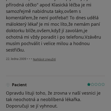
přírodná céčko" apod Klasická léčba je mi
samozřejmě nabidnuta taky,ovšem s
komentářem,že není potřeba!! To dnes udělá
málokterý lékař Je mi moc líto,že nemám paní
doktorku blíže,ovšem,když jí zavolám,je
ochotná mi vždy poradit i po telefonu.Vzávěru
musím pochválit i velice milou a hodnou
sestřičku.
podle názoru uživatele Lenka Desnicová
22. ledna 2009
•
•
•
Nahlásit zneužití
Pacient
Opravdu lituji toho, že zrovna v naší vesnici je
tak neochotná a neoblíbená lékařka.
Doporučuji se jí vyhnout.