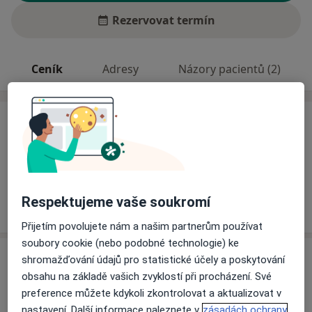
Rezervovat termín
Ceník
Adresy
Názory pacientů (2)
Ceník
Informace o službách a cenách nejsou k dispozici
Tento specialista ještě nepřidával žádné informace o
svých službách.
Respektujeme vaše soukromí
Přijetím povolujete nám a našim partnerům používat
soubory cookie (nebo podobné technologie) ke
Adresa
shromažďování údajů pro statistické účely a poskytování
obsahu na základě vašich zvyklostí při procházení. Své
Praktický lékař pro dospělé
preference můžete kdykoli zkontrolovat a aktualizovat v
č.d. 79,
Grygov 78373
nastavení. Další informace naleznete v
zásadách ochrany