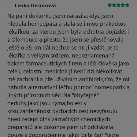
Lenka Desnicová
L
Na paní doktorku jsem narazila,když jsem
hledala homeopata a stala se i mou praktickou
lékařkou, za kterou jsem byla ochotna dojíždět i
z Olomouce a přesto, že jsem se přestěhovala
ještě o 35 km dál,nechce se mi ji vzdát. Je to
lékařka s velkým srdcem, nepoznamenaná
tlakem farmaceutických firem a léčí člověka jako
celek, celostní medicína jí není cizí.Několikrát
mě zachránila pře užíváním antibiotik,tím, že mi
nabídla alternativní léčbu pomocí homeopatik a
jiných přírodních věcí.Na "obyčejné"
neduhy,jako jsou rýma,bolest v
krku,zahleněnost dýchacích cest nevyfasuju
hned recept plný zázračných chemických
preparátů ale dokonce jsem už odcházela
pouze s doporučeníma jako:"pijte čaj","jezte