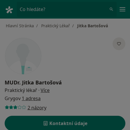
Hla
Co hledáte?
Hlavní Stránka
Praktický Lékař
Jitka Bartošová
MUDr.
Jitka Bartošová
o specializacích
Praktický lékař
·
Více
Grygov
1 adresa
2 názory
Kontaktní údaje