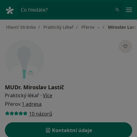
Hla
Co hledáte?
Hlavní Stránka
Praktický Lékař
Přerov
Miroslav Last
Změna města
MUDr.
Miroslav Lastič
o specializacích
Praktický lékař
·
Více
Přerov
1 adresa
10 názorů
Kontaktní údaje