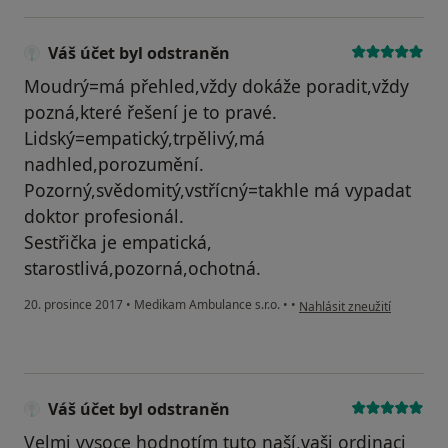
Váš účet byl odstraněn
Moudrý=má přehled,vždy dokáže poradit,vždy
pozná,které řešení je to pravé.
Lidský=empatický,trpělivý,má
nadhled,porozumění.
Pozorný,svědomitý,vstřícný=takhle má vypadat
doktor profesionál.
Sestřička je empatická,
starostlivá,pozorná,ochotná.
podle názoru uživatele Váš
20. prosince 2017
•
Medikam Ambulance s.r.o.
•
•
Nahlásit zneužití
Váš účet byl odstraněn
Velmi vysoce hodnotím tuto naší,vaši ordinaci