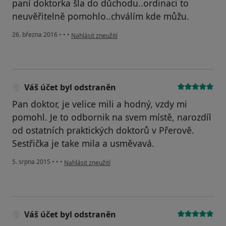
paní doktorka šla do důchodu..ordinaci to
neuvěřitelně pomohlo..chválím kde můžu.
podle názoru uživatele Váš účet byl odstraněn
26. března 2016
•
•
•
Nahlásit zneužití
Váš účet byl odstraněn
Pan doktor, je velice mili a hodný, vzdy mi
pomohl. Je to odbornik na svem místě, narozdíl
od ostatních praktických doktorů v Přerově.
Sestřička je take mila a usměvavá.
podle názoru uživatele Váš účet byl odstraněn
5. srpna 2015
•
•
•
Nahlásit zneužití
Váš účet byl odstraněn