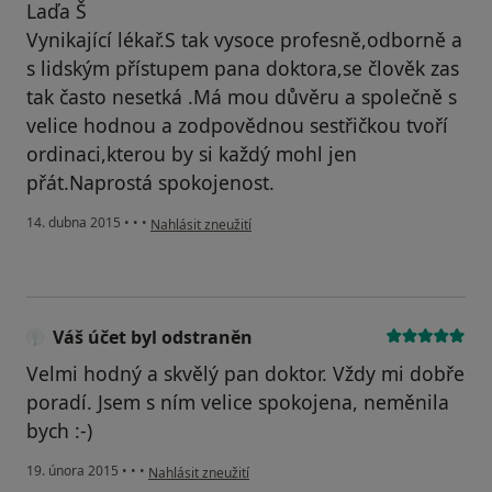
Laďa Š
Vynikající lékař.S tak vysoce profesně,odborně a
s lidským přístupem pana doktora,se člověk zas
tak často nesetká .Má mou důvěru a společně s
velice hodnou a zodpovědnou sestřičkou tvoří
ordinaci,kterou by si každý mohl jen
přát.Naprostá spokojenost.
podle názoru uživatele Váš účet byl odstraněn
14. dubna 2015
•
•
•
Nahlásit zneužití
Váš účet byl odstraněn
Velmi hodný a skvělý pan doktor. Vždy mi dobře
poradí. Jsem s ním velice spokojena, neměnila
bych :-)
podle názoru uživatele Váš účet byl odstraněn
19. února 2015
•
•
•
Nahlásit zneužití