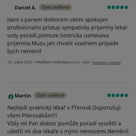
Daniel A.
Číslo ověřené
D
Jsem s panem doktorem velmi spokojen
profesionalni pristup sympaticky prijemny lekar
vzdy poradi,pomuze.Sestricka usmevava
prijemna.Muzu jen chvalit vzadnem pripade
bych nemenil
podle názoru uživatele Da
16. srpna 2021
•
Medikam Ambulance s.r.o.
•
Jiný
•
Nahlásit zneužití
Martin
Číslo ověřené
M
Nejlepší praktický lékař v Přerově.Doporučuji
všem Přerovákům!!!
Vždy mi Pan doktor pomůže poradí vysvětlí a
ušetřil mi dva lékaře s mými nemocemi.Neměnil