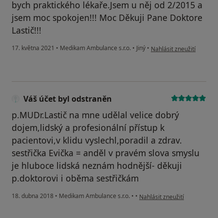
bych praktického lékaře.Jsem u něj od 2/2015 a
jsem moc spokojen!!! Moc Děkuji Pane Doktore
Lastič!!!
podle názoru uživatele M
17. května 2021
•
Medikam Ambulance s.r.o.
•
Jiný
•
Nahlásit zneužití
Váš účet byl odstraněn
p.MUDr.Lastič na mne udělal velice dobrý
dojem,lidský a profesionální přístup k
pacientovi,v klidu vyslechl,poradil a zdrav.
sestřička Evička = anděl v pravém slova smyslu
je hluboce lidská neznám hodnější- děkuji
p.doktorovi i oběma sestřičkám
podle názoru uživatele Váš ú
18. dubna 2018
•
Medikam Ambulance s.r.o.
•
•
Nahlásit zneužití