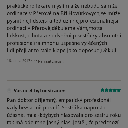
praktického lékaře,myslím a že nebudu sám že
ordinace v Přerově na Bři.Hovůrkových,se může
pyšnit nejlidštější a teď už i nejprofesionálnější
ordinací v Přerově,děkujeme Vám,motta
lidskost,ochota,a za dveřmi p.sestřičky absolutní
profesionalira,mnohu uspešne vyléčených
lidi,přeji ať to stále klape jako doposud,Děkuji
podle názoru uživatele Váš účet byl odstraněn
16. ledna 2017
•
•
•
Nahlásit zneužití
Váš účet byl odstraněn
Pan doktor příjemný, empatický profesionál
vždy bezvadně poradí. Sestřička naprosto
úžasná, milá -kdybych hlasovala pro sestru roku
tak má ode mne jasný hlas..ještě , že předchozí