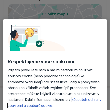
Přiblížit mapu
se otevře v nové záložce
Dostupnost
Na této adrese online kalendář není aktivní
Co mám v takové situaci udělat?
Způsoby platby (soukromé návštěvy)
Na teto adrese lékař přijímá pacienty na pojišťovnu
Respektujeme vaše soukromí
Detaily
Přijetím povolujete nám a našim partnerům používat
Více
soubory cookie (nebo podobné technologie) ke
o adrese
shromažďování údajů pro statistické účely a poskytování
obsahu na základě vašich zvyklostí při procházení. Své
preference můžete kdykoli zkontrolovat a aktualizovat v
Názory
nastavení. Další informace naleznete v
zásadách ochrany
soukromí a souborů cookie.
Přidejte svůj názor