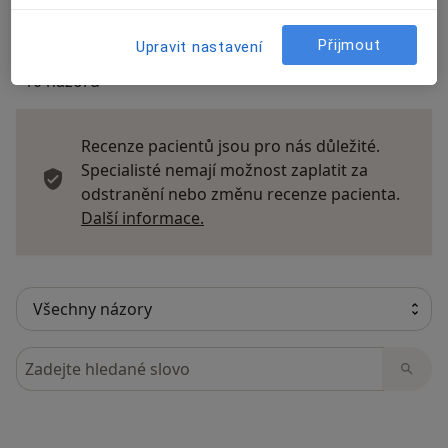
Přijmout
Upravit nastavení
10 názorů
Recenze pacientů jsou pro nás důležité.
Specialisté nemají možnost zaplatit za
odstranění nebo změnu recenze pacienta.
Další informace o názorech
Další informace.
Hledejte v názorech