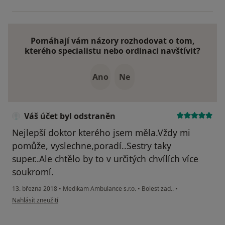
Pomáhají vám názory rozhodovat o tom,
kterého specialistu nebo ordinaci navštívit?
Ano
Ne
Váš účet byl odstraněn
Nejlepší doktor kterého jsem měla.Vždy mi
pomůže, vyslechne,poradí..Sestry taky
super..Ale chtělo by to v určitých chvílích více
soukromí.
13. března 2018
•
Medikam Ambulance s.r.o.
•
Bolest zad..
•
podle názoru uživatele Váš účet byl odstraněn
Nahlásit zneužití