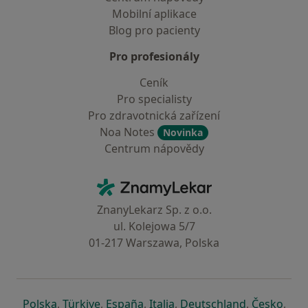
Mobilní aplikace
Blog pro pacienty
Pro profesionály
Ceník
Pro specialisty
Pro zdravotnická zařízení
Noa Notes
Novinka
Centrum nápovědy
Kontakt
ZnamyLekar - Hlavní stránka
ZnanyLekarz Sp. z o.o.
ul. Kolejowa 5/7
01-217 Warszawa, Polska
se otevře v nové záložce
se otevře v nové záložce
se otevře v nové záložce
se otevře v nové záložce
se otevře v 
se o
Polska
,
Türkiye
,
España
,
Italia
,
Deutschland
,
Česko
,