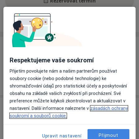
Rezervovat termín
Ceník
Adresy
Názory pacientů
Ceník
Informace o službách a cenách nejsou k dispozici
Respektujeme vaše soukromí
Tento specialista ještě nepřidával žádné informace o
Přijetím povolujete nám a našim partnerům používat
svých službách.
soubory cookie (nebo podobné technologie) ke
shromažďování údajů pro statistické účely a poskytování
obsahu na základě vašich zvyklostí při procházení. Své
preference můžete kdykoli zkontrolovat a aktualizovat v
Adresa
nastavení. Další informace naleznete v
zásadách ochrany
soukromí a souborů cookie.
Vojenská nemocnice Olomouc
Sušilovo náměstí 5,
Olomouc
771 11
Přijmout
Upravit nastavení