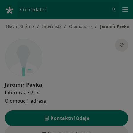
Hla
Co hledáte?
Hlavní Stránka
Internista
Olomouc
Jaromír Pavka
Změna města
Jaromír Pavka
o specializacích
Internista
·
Více
Olomouc
1 adresa
Kontaktní údaje