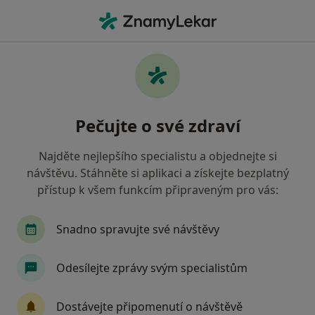
Hla
Internista • Olomouc, olomoucký
Filtry
• 1
Mapa
Doporučení internisté s Zaměstnanecká
Pečujte o své zdraví
pojišťovna Škoda Olomouc
Jak řadíme výsledky vyhledávání?
Najděte nejlepšího specialistu a objednejte si
návštěvu. Stáhněte si aplikaci a získejte bezplatný
přístup k všem funkcím připraveným pro vás:
Snadno spravujte své návštěvy
Odesílejte zprávy svým specialistům
MUDr. Radana Syslová
Dostávejte připomenutí o návštěvě
·
Více
Internista, Diabetolog, Endokrinolog