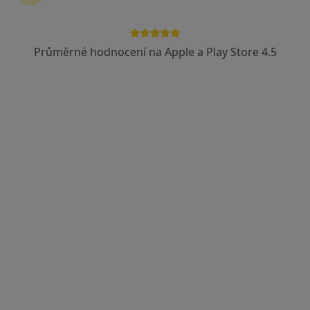
Kollárova 664/1, Litovel
•
Mapa
MUDr. Radana Syslová s.r.o.
Průměrné hodnocení na Apple a Play Store 4.5
Tento specialista nenabízí online rezervaci termínu na této adrese.
Rezervovat termín
MUDr. Miloslav Vyhnánek
Internista
4 názory
Sušilovo náměstí 5, Olomouc
•
Mapa