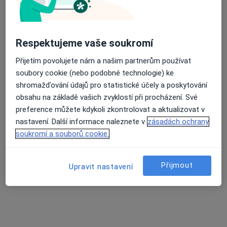
Rezervovat termín
Respektujeme vaše soukromí
Přijetím povolujete nám a našim partnerům používat
soubory cookie (nebo podobné technologie) ke
shromažďování údajů pro statistické účely a poskytování
obsahu na základě vašich zvyklostí při procházení. Své
preference můžete kdykoli zkontrolovat a aktualizovat v
nastavení. Další informace naleznete v
zásadách ochrany
MUDr. Milan Zapletal
soukromí a souborů cookie.
Internista
8 názorů
Přijmout
Upravit nastavení
Tovární 41, Olomouc
•
Mapa
Odborný lékař internista
Tento specialista nenabízí online rezervaci termínu na této adrese.
Rezervovat termín