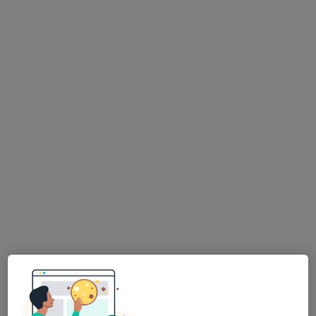
Vojenská nemocnice Olomouc
Tento specialista nenabízí online rezervaci termínu na této adrese.
Rezervovat termín
Milan Veselý
Internista, Praktický lékař
Sušilovo náměstí 5, Olomouc
•
Mapa
Vojenská nemocnice Olomouc
Tento specialista nenabízí online rezervaci termínu na této adrese.