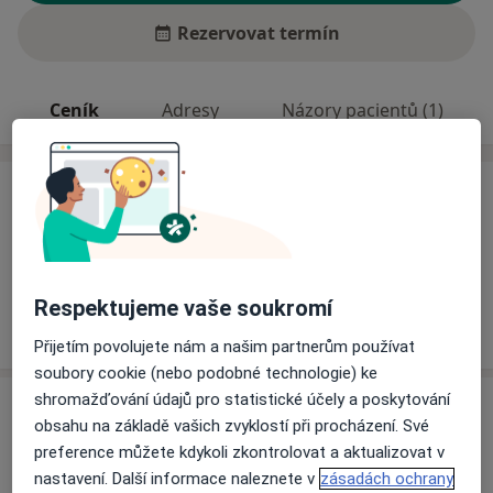
Rezervovat termín
Ceník
Adresy
Názory pacientů (1)
Ceník
Informace o službách a cenách nejsou k dispozici
Tento specialista ještě nepřidával žádné informace o
svých službách.
Respektujeme vaše soukromí
Přijetím povolujete nám a našim partnerům používat
soubory cookie (nebo podobné technologie) ke
shromažďování údajů pro statistické účely a poskytování
Adresy (2)
obsahu na základě vašich zvyklostí při procházení. Své
preference můžete kdykoli zkontrolovat a aktualizovat v
Adresa 1
Adresa 2
nastavení. Další informace naleznete v
zásadách ochrany