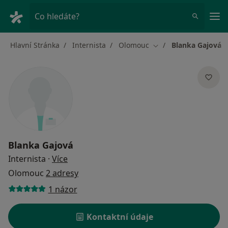
Hla
Co hledáte?
Hlavní Stránka
Internista
Olomouc
Blanka Gajová
Změna města
Blanka Gajová
o specializacích
Internista
·
Více
Olomouc
2 adresy
1 názor
Kontaktní údaje