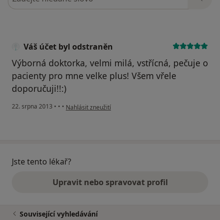
Váš účet byl odstraněn
Výborná doktorka, velmi milá, vstřícná, pečuje o
pacienty pro mne velke plus! Všem vřele
doporučuji!!:)
podle názoru uživatele Váš účet byl odstraněn
22. srpna 2013
•
•
•
Nahlásit zneužití
Jste tento lékař?
Upravit nebo spravovat profil
Související vyhledávání