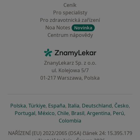
Ceník
Pro specialisty
Pro zdravotnická zařízení
Noa Notes
Novinka
Centrum nápovědy
Kontakt
ZnamyLekar - Hlavní stránka
ZnanyLekarz Sp. z o.o.
ul. Kolejowa 5/7
01-217 Warszawa, Polska
se otevře v nové záložce
se otevře v nové záložce
se otevře v nové záložce
se otevře v nové záložce
se otevře v 
se o
Polska
,
Türkiye
,
España
,
Italia
,
Deutschland
,
Česko
,
se otevře v nové záložce
se otevře v nové záložce
se otevře v nové záložce
se otevře v nové záložc
se otevře v 
se ote
Portugal
,
México
,
Chile
,
Brasil
,
Argentina
,
Perú
,
se otevře v nové záložce
Colombia
NAŘÍZENÍ (EU) 2022/2065 (DSA) článek 24: 15.395.179